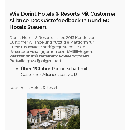
Wie Dorint Hotels & Resorts Mit Customer
Alliance Das Gästefeedback In Rund 60
Hotels Steuert
Dorint Hotels & Resorts ist
seit 2013
Kunde von
Customer Alliance und nutzt die Plattform für
Guest Feedback Intelligence und
Diese Customer Story zeigt, wie eine der
Reputationsmanagemen
führenden Hotelgruppen der
in rund 60 Hotels
DACH-Region
in
Deutschland, Österreich und der Schweiz.
Reputationsmanagement über ein großes
Portfolio hinweg organisiert.
Die wichtigsten Erfolge
Über 13 Jahre
Partnerschaft mit
Customer Alliance, seit 2013
Rund 60 Hotels
auf der Plattform in
Deutschland, Österreich und der
Über Dorint Hotels & Resorts
Schweiz
Über 118.000
beantwortete
Bewertungen innerhalb der Gruppe
im Jahr 2025
Automatisierte
Post-Stay-
Befragungen
in allen Hotels
Frühstücks-CSAT von 90,3 %
im