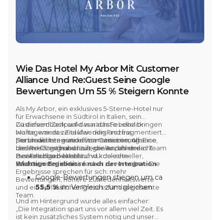
Wie Das Hotel My Arbor Mit Customer
Alliance Und Re:Guest Seine Google
Bewertungen Um 55 % Steigern Konnte
Als
My Arbor,
ein exklusives
5-Sterne-Hotel
nur
für Erwachsene in Südtirol in Italien, sein
Gästefeedback auf das nächste Level bringen
Zu diesem Zeitpunkt war das Feedback-
wollte, war das Ziel klar: den Prozess
Management zeitaufwendig und fragmentiert.
personalisieren und automatisieren, um
Sie brauchten eine effizientere Lösung. Eine,
Durch die Integration von
Customer Alliance
bessere Ergebnisse zu erzielen, ohne das Team
die im Hintergrund läuft, die Anzahl der
und Re:Guest
haben sie genau das erreicht.
zusätzlich zu belasten.
Bewertungen erhöht und konkrete
Der Feedbackkreislauf wurde schneller,
Erkenntnisse liefert.
strukturierter und einfacher zu verwalten. Die
Wichtige Ergebnisse nach der Integration
Ergebnisse sprechen für sich: mehr
Google-Bewertungen stiegen um ca
Bewertungen, höhere Zufriedenheitswerte
55,5 %
im Vergleich zum gleichen
und ein verlässlicher Prozess für das gesamte
Team.
Zeitraum des Vorjahres
Und im Hintergrund wurde alles einfacher:
3,1 % Anstieg
des durchschnittlichen
„Die Integration spart uns vor allem viel Zeit. Es
Zufriedenheitswerts auf
Google
ist kein zusätzliches System nötig und unser