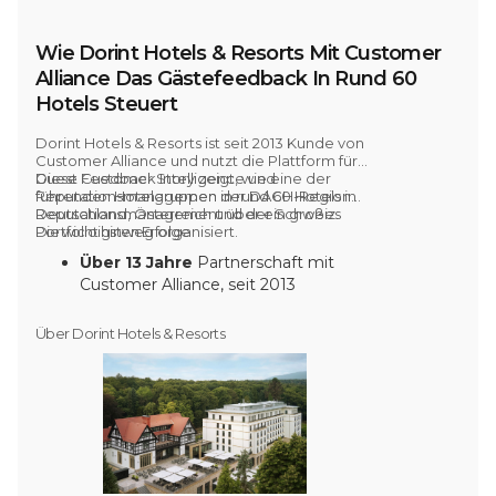
Wie Dorint Hotels & Resorts Mit Customer
Alliance Das Gästefeedback In Rund 60
Hotels Steuert
Dorint Hotels & Resorts ist
seit 2013
Kunde von
Customer Alliance und nutzt die Plattform für
Guest Feedback Intelligence und
Diese Customer Story zeigt, wie eine der
Reputationsmanagemen
führenden Hotelgruppen der
in rund 60 Hotels
DACH-Region
in
Deutschland, Österreich und der Schweiz.
Reputationsmanagement über ein großes
Portfolio hinweg organisiert.
Die wichtigsten Erfolge
Über 13 Jahre
Partnerschaft mit
Customer Alliance, seit 2013
Rund 60 Hotels
auf der Plattform in
Deutschland, Österreich und der
Über Dorint Hotels & Resorts
Schweiz
Über 118.000
beantwortete
Bewertungen innerhalb der Gruppe
im Jahr 2025
Automatisierte
Post-Stay-
Befragungen
in allen Hotels
Frühstücks-CSAT von 90,3 %
im