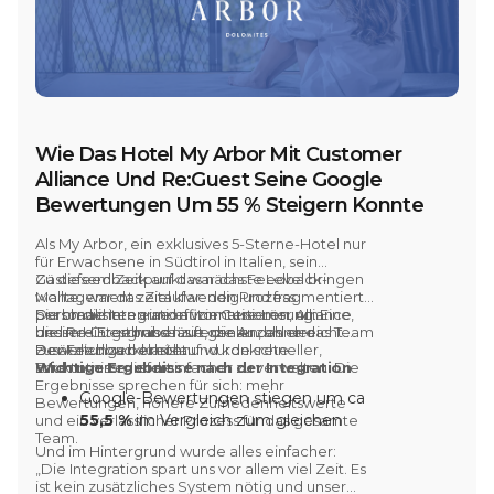
Wie Das Hotel My Arbor Mit Customer
Alliance Und Re:Guest Seine Google
Bewertungen Um 55 % Steigern Konnte
Als
My Arbor,
ein exklusives
5-Sterne-Hotel
nur
für Erwachsene in Südtirol in Italien, sein
Gästefeedback auf das nächste Level bringen
Zu diesem Zeitpunkt war das Feedback-
wollte, war das Ziel klar: den Prozess
Management zeitaufwendig und fragmentiert.
personalisieren und automatisieren, um
Sie brauchten eine effizientere Lösung. Eine,
Durch die Integration von
Customer Alliance
bessere Ergebnisse zu erzielen, ohne das Team
die im Hintergrund läuft, die Anzahl der
und Re:Guest
haben sie genau das erreicht.
zusätzlich zu belasten.
Bewertungen erhöht und konkrete
Der Feedbackkreislauf wurde schneller,
Erkenntnisse liefert.
strukturierter und einfacher zu verwalten. Die
Wichtige Ergebnisse nach der Integration
Ergebnisse sprechen für sich: mehr
Google-Bewertungen stiegen um ca
Bewertungen, höhere Zufriedenheitswerte
55,5 %
im Vergleich zum gleichen
und ein verlässlicher Prozess für das gesamte
Team.
Zeitraum des Vorjahres
Und im Hintergrund wurde alles einfacher:
3,1 % Anstieg
des durchschnittlichen
„Die Integration spart uns vor allem viel Zeit. Es
Zufriedenheitswerts auf
Google
ist kein zusätzliches System nötig und unser