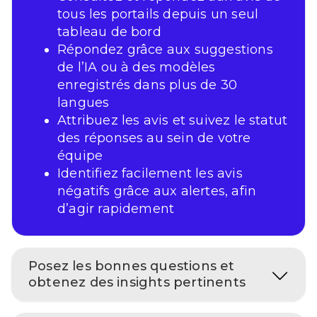
tous les portails depuis un seul
tableau de bord
Répondez grâce aux suggestions
de l’IA ou à des modèles
enregistrés dans plus de 30
langues
Attribuez les avis et suivez le statut
des réponses au sein de votre
équipe
Identifiez facilement les avis
négatifs grâce aux alertes, afin
d’agir rapidement
Posez les bonnes questions et
obtenez des insights pertinents