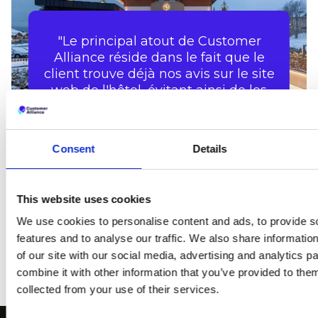
"Le principal atout de Customer
Alliance réside dans le fait que le
client trouve déjà nos avis sur le site
web de l'hôtel, évitant ainsi de les
chercher ailleurs. Au fil des ans,
Customer Alliance a contribué à
recueillir de nombreux avis, dont la
Consent
Details
qualité a considérablement
augmenté.’’.
This website uses cookies
HÔTEL NORDIQUE
We use cookies to personalise content and ads, to provide s
features and to analyse our traffic. We also share informatio
of our site with our social media, advertising and analytics 
combine it with other information that you’ve provided to them
collected from your use of their services.