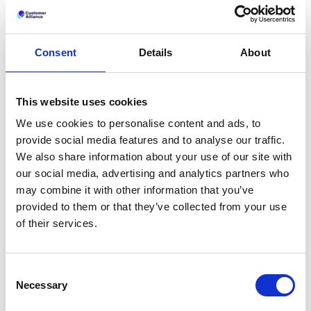
Consent
Details
About
This website uses cookies
We use cookies to personalise content and ads, to
Customer Alliance È Un Ottimo Strumento Che Ci
provide social media features and to analyse our traffic.
Fornisce Preziose Informazioni Sulle Esperienze Dei
We also share information about your use of our site with
Nostri Ospiti. Inoltre, Permette Di Rispondere
our social media, advertising and analytics partners who
Istantaneamente Alle Recensioni Attraverso Interfacce
may combine it with other information that you’ve
Su Diverse Piattaforme. Si Evolve Continuamente Per
provided to them or that they’ve collected from your use
Migliorare La Funzionalità E L'usabilità Della
Piattaforma. Inoltre, Customer Alliance Si È Dimostrato
of their services.
Un Partner Commerciale Affidabile, Fornendo Sempre
Supporto Attivo A Sorat Hotels Quando Necessario.
Consent
Necessary
Customer Alliance È Uno Strumento Straordinario Che
Selection
Ha Semplificato La Nostra Gestione Delle Recensioni.