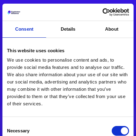
Consent
Details
About
Merci De Vous Être
This website uses cookies
Abonné À The
We use cookies to personalise content and ads, to
Feedback Loop
provide social media features and to analyse our traffic.
We also share information about your use of our site with
our social media, advertising and analytics partners who
may combine it with other information that you’ve
Vous rejoignez une communauté de plus
provided to them or that they’ve collected from your use
de 3 000 professionnels de l’hôtellerie
of their services.
qui font de la satisfaction client leur
super-pouvoir.
Chaque mois, recevez des insights
Consent
exclusifs directement dans votre boîte
Necessary
Selection
mail, dont :