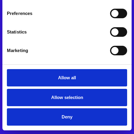
Preferences
Des exemples inspirants d’expériences clients
exceptionnelles
Des stratégies basées sur la recherche pour
Statistics
améliorer votre approche du feedback
Des conseils pratiques et actionnables à
mettre en œuvre immédiatement
Marketing
De nouvelles perspectives pour transformer
des moments ordinaires en séjours
inoubliables
Allow all
RETOURNER À LA PAGE D'ACCUEIL
Allow selection
Deny