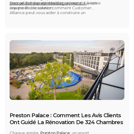
pour piloter l’ensemble du groupe.
encore à chaque portail séparément, il existe
Demandez une démonstration gratuite
à notre
une meilleure solution.
équipe et découvrez comment Customer
Alliance peut vous aider à construire un
modèle de gestion de la réputation capable
d’évoluer avec votre organisation.
Preston Palace : Comment Les Avis Clients
Ont Guidé La Rénovation De 324 Chambres
Chaque année,
Preston Palace
, un resort