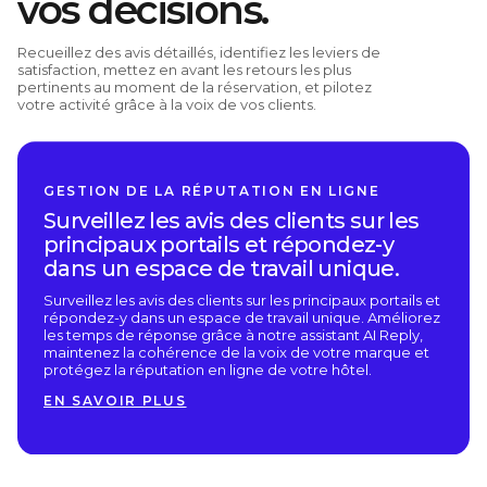
vos décisions.
Recueillez des avis détaillés, identifiez les leviers de
satisfaction, mettez en avant les retours les plus
pertinents au moment de la réservation, et pilotez
votre activité grâce à la voix de vos clients.
GESTION DE LA RÉPUTATION EN LIGNE
Surveillez les avis des clients sur les
principaux portails et répondez-y
dans un espace de travail unique.
Surveillez les avis des clients sur les principaux portails et
répondez-y dans un espace de travail unique. Améliorez
les temps de réponse grâce à notre assistant AI Reply,
maintenez la cohérence de la voix de votre marque et
protégez la réputation en ligne de votre hôtel.
EN SAVOIR PLUS