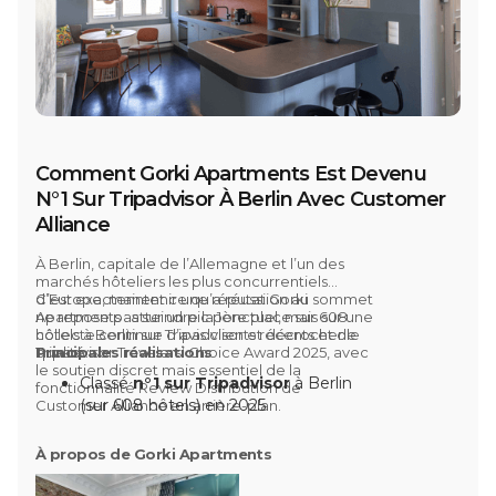
Comment Gorki Apartments Est Devenu
N°1 Sur Tripadvisor À Berlin Avec Customer
Alliance
À Berlin, capitale de l’Allemagne et l’un des
marchés hôteliers les plus concurrentiels
d’Europe, maintenir une réputation au sommet
C’est exactement ce qu’a réussi
Gorki
ne repose pas sur un pic ponctuel, mais sur une
Apartments
: atteindre la 1ère place sur 608
collecte continue d’avis clients récents et de
hôtels à Berlin sur Tripadvisor et décrocher le
qualité.
Tripadvisor Travelers’ Choice Award 2025, avec
Principales réalisations
le soutien discret mais essentiel de la
Classé
n°1 sur Tripadvisor
à Berlin
fonctionnalité
Review Distribution de
(sur 608 hôtels) en 2025
Customer Alliance
en arrière-plan.
74 % des avis Tripadvisor 2025
générés via la fonctionnalité
À propos de Gorki Apartments
Distribution de Customer Alliance
Partenariat de plus de 10 ans :