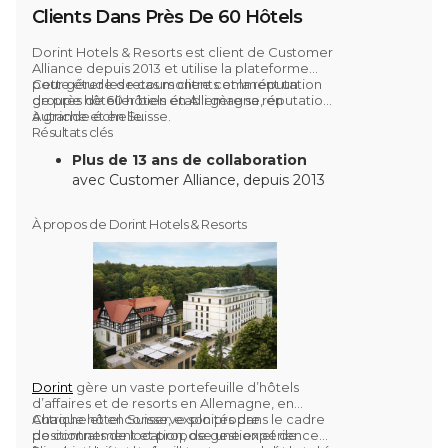
Clients Dans Près De 60 Hôtels
Dorint Hotels & Resorts est client de Customer
Alliance depuis 2013 et utilise la plateforme
pour gérer les retours clients et la réputation
Cette étude de cas montre comment un
de près de
groupe hôtelier bien établi gère sa réputation
60 hôtels en Allemagne, en
Autriche et en Suisse.
à grande échelle.
Résultats clés
Plus de 13 ans de collaboration
avec Customer Alliance, depuis 2013
Environ 60 hôtels en Allemagne,
en Autriche et en Suisse
utilisent la
À propos de Dorint Hotels & Resorts
plateforme
Plus de
118 000 avis
traités et
commentés dans l’ensemble du
groupe en 2025
Enquêtes automatisées après
séjour envoyées de manière
systématique
dans tous les
établissements
Dorint
gère un vaste portefeuille d’hôtels
CSAT du petit-déjeuner de 90,3 %
d’affaires et de resorts en Allemagne, en
Autriche et en Suisse, exploités dans le cadre
Chaque hôtel conserve son propre
à l’échelle du groupe en 2025
de contrats de location, de gestion et de
positionnement et propose une expérience
Rapports mensuels sur les KPI