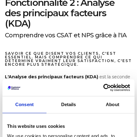
Fonctionnalité 2 : Analyse
des principaux facteurs
(KDA)
Comprendre vos CSAT et NPS grâce à l'IA
SAVOIR CE QUE DISENT VOS CLIENTS, C'EST
ESSENTIEL. MAIS COMPRENDRE CE QUI
DÉTERMINE VRAIMENT LEUR SATISFACTION, C'EST
ENCORE PLUS STRATÉGIQUE.
L'Analyse des principaux facteurs (KDA)
est la seconde
fonctionnalité phare d'AI Hub. Elle s'appuie sur vos données
CSAT et NPS pour identifier les aspects de l'expérience
client qui pèsent le plus sur la satisfaction globale, et ceux
qui sont moins importants que prévu.
Consent
Details
About
Pourquoi c'est important
KDA remplace les hypothèses par des données. Elle aide
This website uses cookies
les équipes de direction à hiérarchiser les améliorations qui
ont un impact mesurable sur la fidélité et les revenus.
We use cookies to personalise content and ads, to