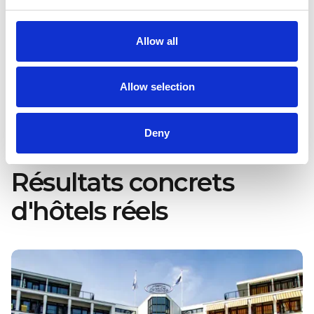
directement issues de vos données de
performance.
Allow all
Rapports en un clic :
Transformez vos
analyses en rapports prêts à présenter, en
quelques secondes. Idéal pour vos revues de
Allow selection
direction et vos points stakeholders.
Deny
Résultats concrets
d'hôtels réels