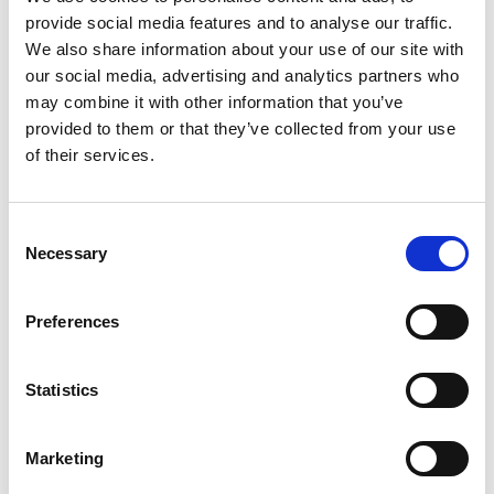
provide social media features and to analyse our traffic.
Ce que fait KDA
We also share information about your use of our site with
our social media, advertising and analytics partners who
Principaux leviers de satisfaction :
may combine it with other information that you’ve
Identifiez les aspects de l'expérience client qui
provided to them or that they’ve collected from your use
influencent le plus votre CSAT ou votre NPS,
of their services.
avec des recommandations générées par l'IA à
partir de vos scores et de vos avis.
Comparaison d'un trimestre à l'autre :
Consent
Suivez l'évolution des leviers de satisfaction et
Necessary
Selection
de vos performances dans le temps, pour
mesurer l'impact de vos initiatives, rénovations
ou changements opérationnels.
Preferences
Bascule entre plateformes et indicateurs :
Basculez d'une plateforme d'avis à l'autre, ou
Statistics
d'un indicateur à l'autre, pour analyser
chaque levier en détail.
Marketing
Recommandations d'action par IA :
Découvrez des actions concrètes à mener,