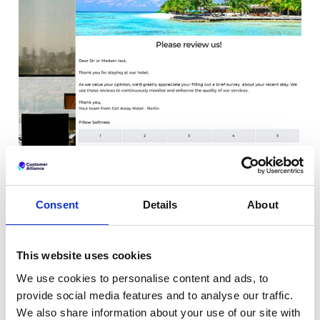
Posez la bonne question au
bon moment
Consent
Details
About
Créez des enquêtes adaptées à votre marque et à votre
établissement. Du simple sondage au questionnaire
détaillé, recueillez sans effort les réponses dont vous avez
This website uses cookies
besoin.
We use cookies to personalise content and ads, to
provide social media features and to analyse our traffic.
Tous les canaux;
Diffusez vos enquêtes par
We also share information about your use of our site with