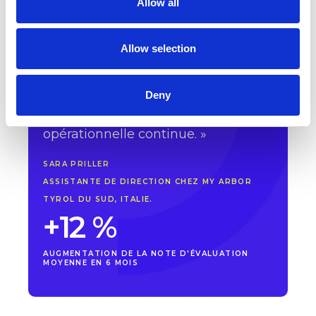
Allow all
« Nous recommandons vivement
cette intégration car elle est à la fois
un gain de temps et très efficace.
Allow selection
Elle permet une évaluation rapide
et directe des retours, même pour
les réservations directes, et facilite
Deny
la planification d'actions concrètes
pour une amélioration
opérationnelle continue. »
SARA PRILLER
ASSISTANTE DE DIRECTION CHEZ MY ARBOR
TYROL DU SUD, ITALIE.
+12 %
AUGMENTATION DE LA NOTE D'ÉVALUATION
MOYENNE EN 6 MOIS