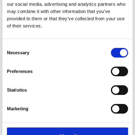
Wi-Fi, QR Code, tablette ou e-mail, là où vos
our social media, advertising and analytics partners who
clients sont les plus disponibles.
may combine it with other information that you’ve
provided to them or that they’ve collected from your use
Logique dynamique:
Posez uniquement les
questions pertinentes pour chaque client,
of their services.
selon son séjour. Par exemple, ne demandez
l'avis sur le petit-déjeuner qu'aux clients qui
l'ont réservé. Vous augmentez vos taux de
Consent
réponse et évitez de frustrer vos clients.
Necessary
Selection
Preferences
Résultats concrets
Statistics
d'hôtels réels
Marketing