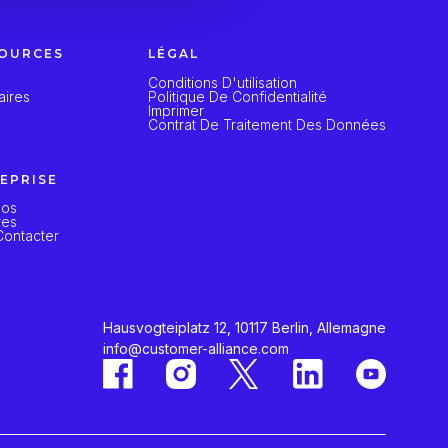
OURCES
LÉGAL
Conditions D'utilisation
aires
Politique De Confidentialité
Imprimer
Contrat De Traitement Des Données
EPRISE
pos
res
ontacter
Hausvogteiplatz 12, 10117 Berlin, Allemagne
info@customer-alliance.com