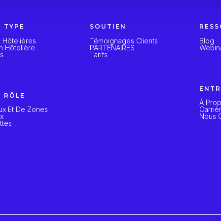
R TYPE
SOUTIEN
RESS
 Hôtelières
Témoignages Clients
Blog
n Hôtelière
PARTENAIRES
Webin
ts
Tarifs
ENTR
R RÔLE
À Pro
ux Et De Zones
Carriè
ux
Nous C
ttes