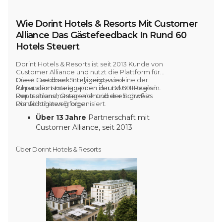
Wie Dorint Hotels & Resorts Mit Customer
Alliance Das Gästefeedback In Rund 60
Hotels Steuert
Dorint Hotels & Resorts ist
seit 2013
Kunde von
Customer Alliance und nutzt die Plattform für
Guest Feedback Intelligence und
Diese Customer Story zeigt, wie eine der
Reputationsmanagemen
führenden Hotelgruppen der
in rund 60 Hotels
DACH-Region
in
Deutschland, Österreich und der Schweiz.
Reputationsmanagement über ein großes
Portfolio hinweg organisiert.
Die wichtigsten Erfolge
Über 13 Jahre
Partnerschaft mit
Customer Alliance, seit 2013
Rund 60 Hotels
auf der Plattform in
Deutschland, Österreich und der
Über Dorint Hotels & Resorts
Schweiz
Über 118.000
beantwortete
Bewertungen innerhalb der Gruppe
im Jahr 2025
Automatisierte
Post-Stay-
Befragungen
in allen Hotels
Frühstücks-CSAT von 90,3 %
im