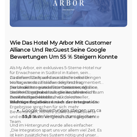
Wie Das Hotel My Arbor Mit Customer
Alliance Und Re:Guest Seine Google
Bewertungen Um 55 % Steigern Konnte
Als
My Arbor,
ein exklusives
5-Sterne-Hotel
nur
für Erwachsene in Südtirol in Italien, sein
Gästefeedback auf das nächste Level bringen
Zu diesem Zeitpunkt war das Feedback-
wollte, war das Ziel klar: den Prozess
Management zeitaufwendig und fragmentiert.
personalisieren und automatisieren, um
Sie brauchten eine effizientere Lösung. Eine,
Durch die Integration von
Customer Alliance
bessere Ergebnisse zu erzielen, ohne das Team
die im Hintergrund läuft, die Anzahl der
und Re:Guest
haben sie genau das erreicht.
zusätzlich zu belasten.
Bewertungen erhöht und konkrete
Der Feedbackkreislauf wurde schneller,
Erkenntnisse liefert.
strukturierter und einfacher zu verwalten. Die
Wichtige Ergebnisse nach der Integration
Ergebnisse sprechen für sich: mehr
Google-Bewertungen stiegen um ca
Bewertungen, höhere Zufriedenheitswerte
55,5 %
im Vergleich zum gleichen
und ein verlässlicher Prozess für das gesamte
Team.
Zeitraum des Vorjahres
Und im Hintergrund wurde alles einfacher:
3,1 % Anstieg
des durchschnittlichen
„Die Integration spart uns vor allem viel Zeit. Es
Zufriedenheitswerts auf
Google
ist kein zusätzliches System nötig und unser