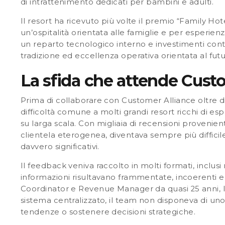
di intrattenimento dedicati per bambini e adulti.
Il resort ha ricevuto più volte il premio “Family H
un’ospitalità orientata alle famiglie e per esperienz
un reparto tecnologico interno e investimenti cont
tradizione ed eccellenza operativa orientata al futu
La sfida che attende Cust
Prima di collaborare con Customer Alliance oltre di
difficoltà comune a molti grandi resort ricchi di e
su larga scala. Con migliaia di recensioni provenienti
clientela eterogenea, diventava sempre più difficil
davvero significativi.
Il feedback veniva raccolto in molti formati, inclus
informazioni risultavano frammentate, incoerenti e d
Coordinator e Revenue Manager da quasi 25 anni, 
sistema centralizzato, il team non disponeva di uno
tendenze o sostenere decisioni strategiche.