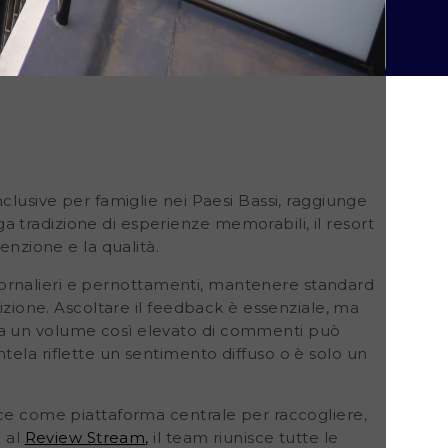
nclusive per famiglie nei Paesi Bassi, raggiunge
a tradizione di esperienze memorabili, il resort
enzione e la qualità.
 giornalieri e pernottamenti, mantenere standard
uizione. Ascoltare il feedback è essenziale, ma
 a un volume così elevato di commenti può
tela riflette un sentimento diffuso o è solo un
ce
come piattaforma centrale per raccogliere,
e al
Review Stream
,
il team riunisce tutte le