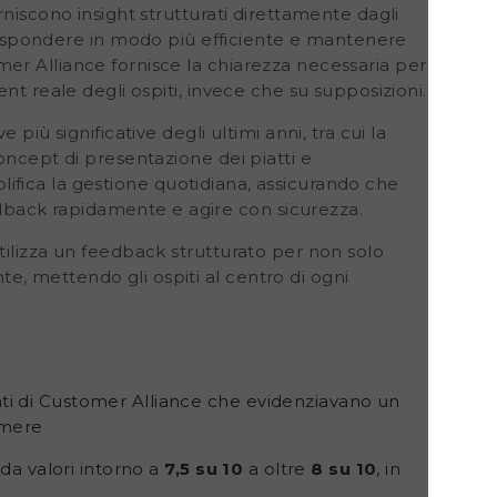
niscono insight strutturati direttamente dagli
rispondere in modo più efficiente e mantenere
er Alliance fornisce la chiarezza necessaria per
nt reale degli ospiti, invece che su supposizioni.
più significative degli ultimi anni, tra cui la
oncept di presentazione dei piatti e
mplifica la gestione quotidiana, assicurando che
ack rapidamente e agire con sicurezza.
tilizza un feedback strutturato
per non solo
, mettendo gli ospiti al centro di ogni
dati di Customer Alliance che evidenziavano un
amere
da valori intorno a
7,5 su 10
a oltre
8 su 10
, in