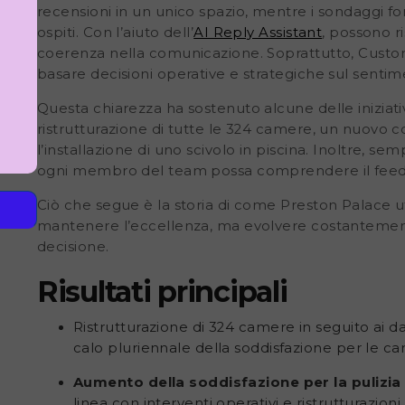
recensioni in un unico spazio, mentre i sondaggi for
ospiti. Con l’aiuto dell’
AI Reply Assistant
, possono 
coerenza nella comunicazione. Soprattutto, Custom
basare decisioni operative e strategiche sul sentime
Questa chiarezza ha sostenuto alcune delle iniziative 
ristrutturazione di tutte le
324 camere
, un nuovo c
l’installazione di uno scivolo in piscina. Inoltre, se
ogni membro del team possa comprendere il feedb
Ciò che
segue è la storia di come Preston Palace u
mantenere l’eccellenza, ma evolvere costantemente
decisione.
Risultati principali
Ristrutturazione di 324 camere in seguito ai 
calo pluriennale della soddisfazione per le c
Aumento della soddisfazione per la pulizia
linea con interventi operativi e ristrutturazioni.