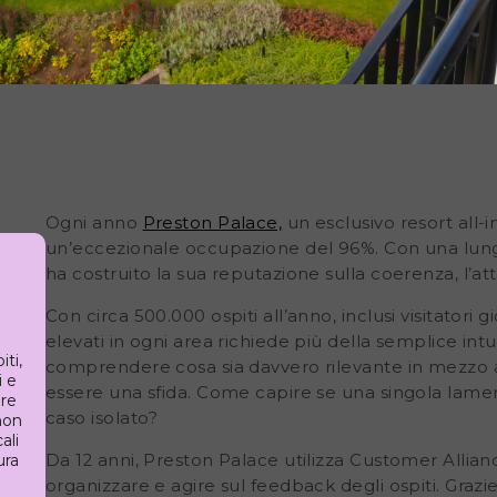
Ogni anno
Preston Palace,
un esclusivo resort all-i
un’eccezionale occupazione del
96%
. Con una lung
ha costruito la sua reputazione sulla coerenza, l’att
Con circa
500.000 ospiti all’anno,
inclusi visitatori
elevati in ogni area richiede più della semplice int
ti,
comprendere cosa sia davvero rilevante in mezzo
i e
essere una sfida. Come capire se una singola lamen
are
caso isolato?
non
ali
Da 12 anni, Preston Palace utilizza
Customer Allian
ura
organizzare e agire sul feedback degli ospiti. Grazi