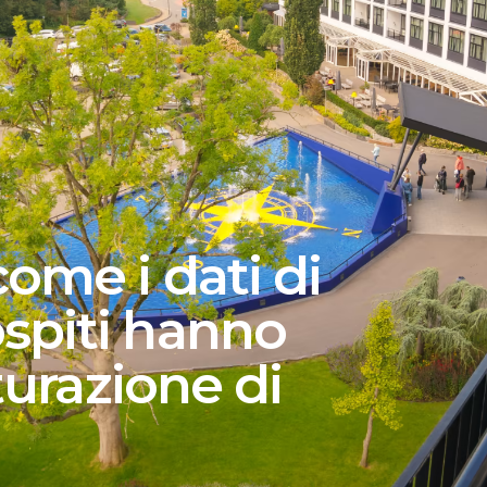
ome i dati di
spiti hanno
tturazione di