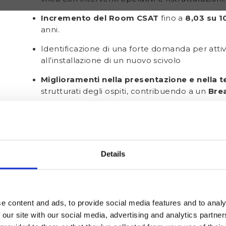
Incremento del Room CSAT
fino a
8,03 su 1
anni.
Identificazione di una forte domanda per attiv
all’installazione di un nuovo scivolo
Miglioramenti nella presentazione e nella t
strutturati degli ospiti, contribuendo a un
Brea
Riduzione delle lamentele sul servizio grazie 
pressione e all’introduzione di formazione mi
Informazioni su Preston P
Details
e content and ads, to provide social media features and to analy
 our site with our social media, advertising and analytics partn