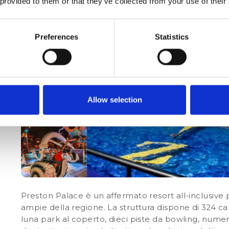
 provided to them or that they’ve collected from your use of their
Preferences
Statistics
Allow selection
Preston Palace è un affermato resort all-inclusive pe
ampie della regione. La struttura dispone di 324 c
luna park al coperto, dieci piste da bowling, numero