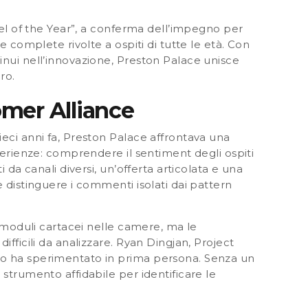
otel of the Year”, a conferma dell’impegno per
e complete rivolte a ospiti di tutte le età. Con
inui nell’innovazione, Preston Palace unisce
ro.
omer Alliance
eci anni fa, Preston Palace affrontava una
sperienze: comprendere il sentiment degli ospiti
 da canali diversi, un’offerta articolata e una
e distinguere i commenti isolati dai pattern
i moduli cartacei nelle camere, ma le
ifficili da analizzare. Ryan Dingjan, Project
lo ha sperimentato in prima persona. Senza un
 strumento affidabile per identificare le