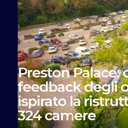
Preston Palace: c
feedback degli o
ispirato la ristru
324 camere