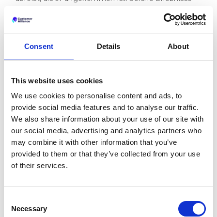
entstehen nicht zufällig – sie sind das Ergebnis
täglicher Bemühungen, Verlässlichkeit und dem
aufmerksamen Umgang mit Rückmeldungen.
Consent
Details
About
Das spiegelt sich in den Bewertungen wider, in
Kommentaren über den herzlichen Empfang,
liebevolle Details oder schnelle Reaktionen, wenn
mal etwas nicht ganz gepasst hat. Man hört es in
This website uses cookies
individuellen Umfragen, in denen Gäste erzählen,
We use cookies to personalise content and ads, to
warum sie sich willkommen, wertgeschätzt und
provide social media features and to analyse our traffic.
verstanden gefühlt haben.
We also share information about your use of our site with
Jedes Mal, wenn Sie Feedback aufmerksam
our social media, advertising and analytics partners who
beantworten, es mit dem Team teilen oder eine
may combine it with other information that you’ve
kleine Verbesserung daraus ableiten, schaffen Sie
provided to them or that they’ve collected from your use
mehr Zufriedenheit. Und das zeigt sich sowohl in
of their services.
der Beziehung zu Ihren Gästen als auch darin, wie
Ihr Hotel in Erinnerung bleibt.
Consent
Kann das Beantworten von
Necessary
Selection