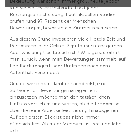
Bedeutung war schon immer groß, heute jedoch
lichen Einfluss
sind sie ein fester Bestandteil fast jeder
ob die Ergebnisse
leichterung
Buchungsentscheidung. Laut aktuellen Studien
sten Blick ist das
prüfen rund 97 Prozent der Menschen
ch. Aber der
Bewertungen, bevor sie ein Zimmer reservieren
hnt sich. Hinweis :
chten wir den
Aus diesem Grund investieren viele Hotels Zeit und
m Bereich Online-
Ressourcen in ihr Online-Reputationsmanagement.
t. Besonders
e der richtigen
Aber was bringt es tatsächlich? Was genau erhält
omer
man zurück, wenn man Bewertungen sammelt, auf
Feedback reagiert oder Umfragen nach dem
Aufenthalt versendet?
Gerade wenn man darüber nachdenkt, eine
Software für Bewertungsmanagement
einzusetzen, möchte man den tatsächlichen
Einfluss verstehen und wissen, ob die Ergebnisse
über die reine Arbeitserleichterung hinausgehen.
Auf den ersten Blick ist das nicht immer
offensichtlich. Aber der Mehrwert ist real und lohnt
sich.