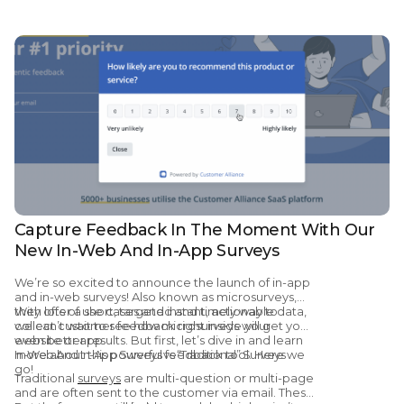
reseñas online
Capture Feedback In The Moment With Our
New In-Web And In-App Surveys
We’re so excited to announce the launch of in-app
and in-web surveys! Also known as microsurveys,
they offer a short, targeted and timely way to
With lots of use cases and instant, actionable data,
collect customer feedback right inside your
we can’t wait to see how microsurveys will get you
website or app.
even better results. But first, let’s dive in and learn
more about this powerful feedback tool. Here we
In-Web And In-App Surveys vs “Traditional” Surveys
go!
Traditional
surveys
are multi-question or multi-page
and are often sent to the customer via email. These