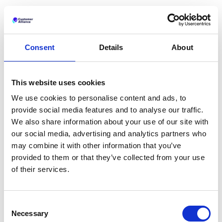
Al agregar encuestas y análisis de datos a la
combinación, Customer Alliance ofrece a los
hoteles un sistema de gestión de reputación que
no solo genera confianza en los huéspedes, sino
Consent
Details
About
que también respalda la visibilidad en un momento
en que la IA está transformando las opciones de
viaje.
This website uses cookies
Una buena gestión de la reputación significa
We use cookies to personalise content and ads, to
huéspedes más satisfechos, mejor visibilidad y más
provide social media features and to analyse our traffic.
reservas
. Programa una llamada con nosotros
y
We also share information about your use of our site with
descubra cómo Customer Alliance puede apoyar el
our social media, advertising and analytics partners who
crecimiento de tu hotel.
may combine it with other information that you’ve
provided to them or that they’ve collected from your use
of their services.
Otros temas similares
Consent
Necessary
Selection