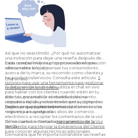
Así que no seas tímido. ¿Por qué no automatizar
una invitación para dejar una reseña después de
cada compra? Hay muchos proveedores que
Estas reseñas en línea proporcionarán información
ofrecen esta solución.
valiosa sobre lo que piensan tus consumidores
acerca de tu marca, su recorrido como clientes y
tus productos/servicios. Consulta este artículo:
5
Chat en vivo
razones para usar una herramienta para gestionar
Si dispones de los medios, utiliza el chat en vivo
reseñas en tu tienda online
.
para hablar con los clientes cuando estén en tu
sitio. Les encantará la comodidad de una
Además, para reducir el abandono del carrito,
respuesta rápida y encontrarán que su compra se
considera incluir un chat en vivo en tu página de
facilita, ya que podrán obtener rápidamente una
pago o en tu página de precios.
Creemos que las herramientas anteriores son las
respuesta a su pregunta.
mejores para ayudar a los sitios de comercio
electrónico a recopilar los comentarios de la voz
del consumidor. Consulta
Cómo usar los comentarios para promocionar tu
Herramientas de la Voz
del Cliente para Mejorar la Experiencia del Cliente
tienda
para conocer algunas técnicas adicionales.
Demuestra que te importa tomándote las reseñas