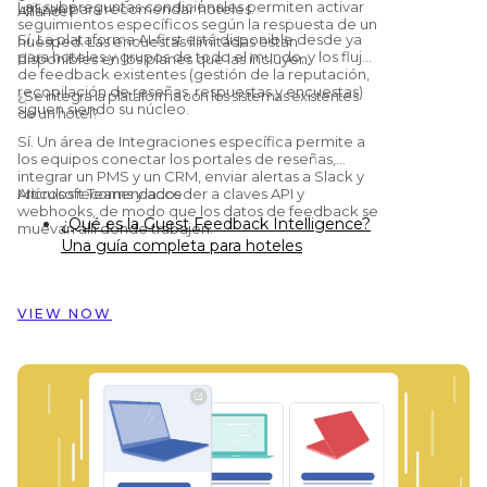
Las subpreguntas condicionales permiten activar
utilizan para recomendar hoteles.
Alliance?
seguimientos específicos según la respuesta de un
Sí. La plataforma AI-first está disponible desde ya
huésped. Las encuestas ilimitadas están
para hoteles y grupos de todo el mundo, y los flujos
disponibles en los planes que las incluyen.
de feedback existentes (gestión de la reputación,
recopilación de reseñas, respuestas y encuestas)
¿Se integra la plataforma con los sistemas existentes
siguen siendo su núcleo.
de un hotel?
Sí. Un área de Integraciones específica permite a
los equipos conectar los portales de reseñas,
integrar un PMS y un CRM, enviar alertas a Slack y
Microsoft Teams y acceder a claves API y
Artículos recomendados
webhooks, de modo que los datos de feedback se
¿Qué es la Guest Feedback Intelligence?
muevan allí donde trabajen.
Una guía completa para hoteles
Preston Palace: cómo los datos del
feedback de los huéspedes inspiraron la
reforma de 324 habitaciones
VIEW NOW
Cómo Dorint Hotels & Resorts usa
Customer Alliance para gestionar el
feedback de los huéspedes en casi 60
hoteles