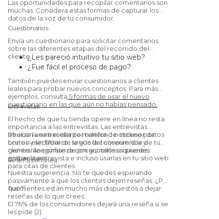
Las oportunidades para recopilar comentarios son
muchas. Considera estas formas de capturar los
datos de la voz de tu consumidor.
Cuestionarios
Envía un cuestionario para solicitar comentarios
sobre las diferentes etapas del recorrido del
cliente.
¿Les pareció intuitivo tu sitio web?
¿Fue fácil el proceso de pago?
¿Quedaron satisfechos con el
También puedes enviar cuestionarios a clientes
producto/servicio?
leales para probar nuevos conceptos. Para más
¿Te recomendarían a un amigo?
(Sí, esta
ejemplos, consulta
5 formas de usar el nuevo
cuestionario en las que aún no habías pensado.
.
es una
Net Promoter Score
pregunta.)
Entrevistas
El hecho de que tu tienda opere en línea no resta
importancia a las entrevistas. Las entrevistas
ofrecen una excelente manera de obtener datos
Realiza la entrevista por teléfono o incluso por
brutos y sin filtrar de la voz del consumidor y
correo electrónico, según la conveniencia de tu
generarán confianza con aquellos a quienes
cliente. Asegúrate de preguntarles si puedes
entrevistes.
grabar la entrevista e incluso usarlas en tu sitio web
Reseñas en línea
para citas de clientes.
Nuestra sugerencia: No te quedes esperando
pasivamente a que los clientes dejen reseñas. ¿Por
qué?
Tus clientes están mucho más dispuestos a dejar
reseñas de lo que crees:
El 76% de los consumidores dejará una reseña si se
les pide (2).