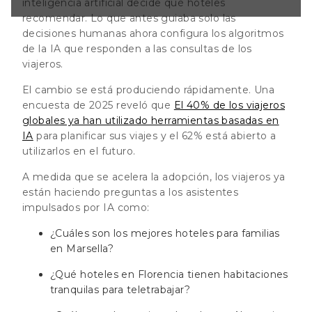
inteligencia artificial decide qué hoteles
ia tienen
para teletrabajar?
recomendar. Lo que antes guiaba solo las
 hoteles en
decisiones humanas ahora configura los algoritmos
e semana
de la IA que responden a las consultas de los
 en Sevilla
viajeros.
El cambio se está produciendo rápidamente. Una
encuesta de 2025 reveló que
El 40% de los viajeros
globales ya han utilizado herramientas basadas en
IA
para planificar sus viajes y el 62% está abierto a
utilizarlos en el futuro
.
A medida que se acelera la adopción, los viajeros ya
están haciendo preguntas a los asistentes
impulsados ​​por IA como:
¿Cuáles son los mejores hoteles para familias
en Marsella?
¿Qué hoteles en Florencia tienen habitaciones
tranquilas para teletrabajar?