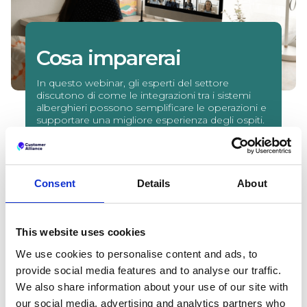
Cosa imparerai
In questo webinar, gli esperti del settore
discutono di come le integrazioni tra i sistemi
alberghieri possono semplificare le operazioni e
supportare una migliore esperienza degli ospiti.
Perché le integrazioni sono essenziali nella
moderna tecnologia alberghiera
In che modo i sistemi connessi possono
semplificare le operazioni quotidiane degli
Consent
Details
About
hotel
L'impatto delle integrazioni sull'esperienza
e l'efficienza degli ospiti
This website uses cookies
We use cookies to personalise content and ads, to
provide social media features and to analyse our traffic.
We also share information about your use of our site with
our social media, advertising and analytics partners who