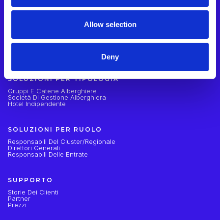
PRODOTTI
Integrazioni
Panoramica Del Prodotto
Allow selection
Gestione Delle Recensioni Online
Sondaggi Sugli Ospiti
Hub AI
Rapporti E Analisi
API
Deny
SOLUZIONI PER TIPOLOGIA
Gruppi E Catene Alberghiere
Società Di Gestione Alberghiera
Hotel Indipendente
SOLUZIONI PER RUOLO
Responsabili Del Cluster/regionale
Direttori Generali
Responsabili Delle Entrate
SUPPORTO
Storie Dei Clienti
Partner
Prezzi