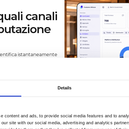
uali canali
eputazione
entifica istantaneamente
a reputazione e dove c'è
stazioni per fonte nel
 su una specifica OTA.
Details
 risorse di marketing ai
e content and ads, to provide social media features and to analy
 our site with our social media, advertising and analytics partn