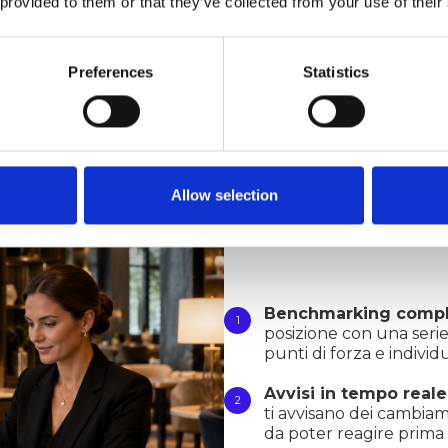
 provided to them or that they’ve collected from your use of their
Preferences
Statistics
Confrontati
Allow selection
Ottieni un vantaggio strategico 
quelle dei principali concorrenti
clienti, i punteggi delle recensi
Benchmarking compl
posizione con una serie
punti di forza e indivi
Avvisi in tempo reale
ti avvisano dei cambiam
da poter reagire prima