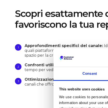
Scopri esattamente q
favoriscono la tua r
Approfondimenti specifici del canale:
Id
quali piattaforme stanno aumentando la tu
spazio per la crescita.
Confronti utilizzabili:
Confronta le tue pre
tempo per vedere se stai perdendo terreno
Consent
Ottimizzazione strategica:
Assegna le tue
canali che offrono il massimo impatto.
This website uses cookies
We use cookies to personalis
information about your use of