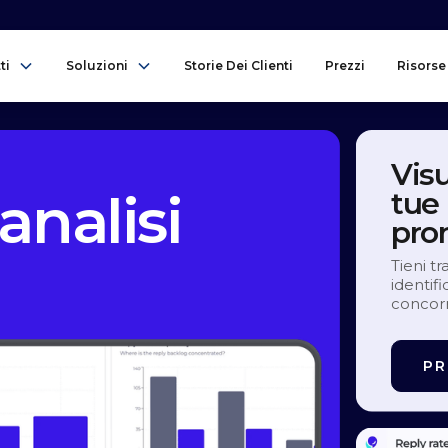
ti
Soluzioni
Storie Dei Clienti
Prezzi
Risorse
Vis
analisi
tue 
pron
Tieni tr
identif
concorr
PR