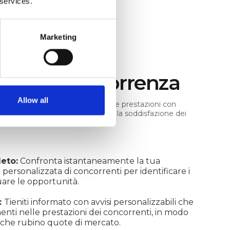
 services.
Marketing
 con la concorrenza
Allow all
nel tuo mercato. Confronta le tue prestazioni con
 in base a metriche critiche come la soddisfazione dei
oni e le tendenze del sentiment.
eto:
Confronta istantaneamente la tua
 personalizzata di concorrenti per identificare i
duare le opportunità.
:
Tieniti informato con avvisi personalizzabili che
enti nelle prestazioni dei concorrenti, in modo
 che rubino quote di mercato.