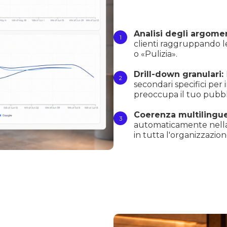
Analisi degli argomen
clienti raggruppando le
o «Pulizia».
Drill-down granulari:
secondari specifici per
preoccupa il tuo pubbl
Coerenza multilingue
automaticamente nella 
in tutta l'organizzazion