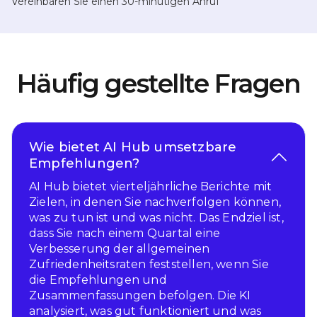
Vereinbaren Sie einen 30-minütigen Anruf
Häufig gestellte Fragen
Wie bietet AI Hub umsetzbare
Empfehlungen?
AI Hub bietet vierteljährliche Berichte mit
Zielen, in denen Sie nachverfolgen können,
was zu tun ist und was nicht. Das Endziel ist,
dass Sie nach einem Quartal eine
Verbesserung der allgemeinen
Zufriedenheitsraten feststellen, wenn Sie
die Empfehlungen und
Zusammenfassungen befolgen. Die KI
analysiert, was gut funktioniert und was