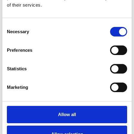
gewichteten Durchschnittswerte für
of their services.
Zufriedenheit (CSAT) und Loyalität (NPS) und
erhalten Sie eine einzige verlässliche
Grundlage für die Analyse Ihrer
Gästezufriedenheit
Consent
Necessary
Selection
Trendanalyse:
Sehen Sie die Entwicklung
Ihrer Leistung über Zeit und erkennen Sie
sofort saisonale Einbrüche oder wirksame
Preferences
betriebliche Veränderungen
Aufschlüsselung:
Filtern Sie Kennzahlen
Statistics
nach verschiedenen Kriterien und erkennen
Sie zum Beispiel, ob Ihre Ergebnisse von einem
bestimmten Reisetyp oder einer
Marketing
Zimmerkategorie beeinflusst werden
Allow all