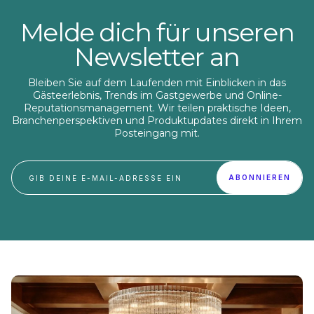
Guide: Importance, VoC tools and examples . 89%
of consumers worldwide make the effort to read
Melde dich für unseren
reviews before buying
Newsletter an
Bleiben Sie auf dem Laufenden mit Einblicken in das
Gästeerlebnis, Trends im Gastgewerbe und Online-
Reputationsmanagement. Wir teilen praktische Ideen,
Branchenperspektiven und Produktupdates direkt in Ihrem
Posteingang mit.