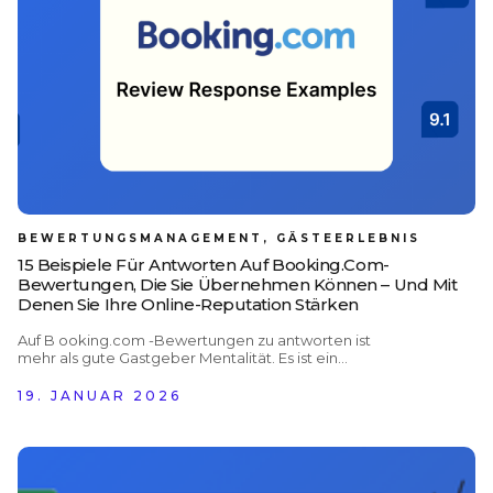
und negative Rückmeldungen anpassen können.
Nutzen Sie sie als Inspiration, um Ihre Reputation zu
stärken und Ihre Performance auf Booking.com zu
verbessern. Wenn Sie auch Inspiration für andere
Plattformen suchen, empfehlen wir
BEWERTUNGSMANAGEMENT, GÄSTEERLEBNIS
15 Beispiele Für Antworten Auf Booking.com-
Bewertungen, Die Sie Übernehmen Können – Und Mit
Denen Sie Ihre Online-Reputation Stärken
Auf B ooking.com -Bewertungen zu antworten ist
mehr als gute Gastgeber Mentalität. Es ist ein
zentraler Bestandteil eines professionellen Online-
Reputationsmanagements. Fast jeder Reisende
19. JANUAR 2026
liest Bewertungen vor der Buchung – 97 % aller
Hotelgäste ziehen sie bei der Entscheidung für
eine Unterkunft heran. Da sich so viele Gäste auf
Bewertungen verlassen, achten sie auch genau
darauf, wie Hotels darauf reagieren. Eine