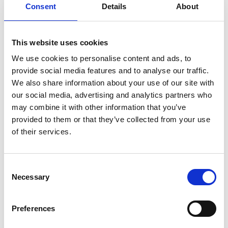
Consent
Details
About
Die neue Customer Alliance Plattform: Guest
Feedback Intelligence für Hotels
This website uses cookies
Meet the new AI-first Customer Alliance platform
and discover how it brings reviews, surveys, and
We use cookies to personalise content and ads, to
guest feedback together to help hotels
understand what guests experience, decide what
provide social media features and to analyse our traffic.
to improve, and measure whether their actions
JETZT ANSEHEN
We also share information about your use of our site with
worked.
our social media, advertising and analytics partners who
may combine it with other information that you’ve
provided to them or that they’ve collected from your use
of their services.
Consent
Necessary
Selection
Preferences
Der Online-Bewertungs-Markt ist in
Bewegung