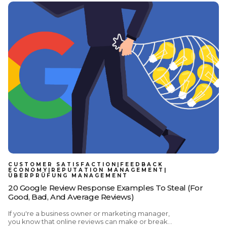
uns auf eine der größten: Expedia . Die Expedia
Group betreibt führende Reiseportale wie Expedia
, Hotels.com , Vrbo und Orbitz – und erreicht damit
eines der größten Reisepublikum weltweit.
Bewertungen auf diesen Plattformen beeinflussen
die Entscheidungen von Reisenden lange, bevor
eine Buchung überhaupt erfolgt. Tatsächlich lesen
97 % der Reisenden Bewertungen , bevor sie sich
für eine Unterkunft entscheiden. Laut dem Expedia
Group 2025 Traveler Value Index sind 75 % sogar
bereit, mehr zu bezahlen , wenn die Unterkunft
über bessere Bewertungen verfügt. Jede
durchdachte Antwort erfüllt dabei einen
doppelten Zweck: Sie vermittelt früheren Gästen
Transparenz und überzeugt gleichzeitig zukünftige
Gäste. Und als wäre das nicht schon Grund
CUSTOMER SATISFACTION|FEEDBACK
ECONOMY|REPUTATION MANAGEMENT|
ÜBERPRÜFUNG MANAGEMENT
20 Google Review Response Examples To Steal (for
Good, Bad, And Average Reviews)
If you're a business owner or marketing manager,
you know that online reviews can make or break