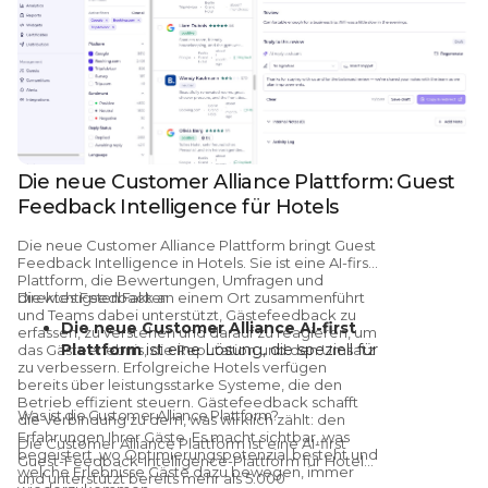
Die neue Customer Alliance Plattform: Guest
Feedback Intelligence für Hotels
Die
neue Customer Alliance Plattform bringt Guest
Feedback Intelligence in Hotels.
Sie ist eine AI-first
Plattform, die Bewertungen, Umfragen und
direktes Feedback an einem Ort zusammenführt
Die wichtigsten Fakten
und Teams dabei unterstützt, Gästefeedback zu
Die neue Customer Alliance AI-first
erfassen, zu verstehen und darauf zu reagieren, um
Plattform
ist eine Lösung, die speziell für
das Gästeerlebnis, die Reputation und den Umsatz
zu verbessern. Erfolgreiche Hotels verfügen
Reputationsmanagement und Guest
bereits über leistungsstarke Systeme, die den
Feedback Intelligence in der Hotellerie
Betrieb effizient steuern.
Gästefeedback schafft
entwickelt wurde. Sie ist ab sofort
Was ist die Customer Alliance Plattform?
die Verbindung zu dem, was wirklich zählt: den
weltweit für Hotels und Hotelgruppen
Erfahrungen Ihrer Gäste.
Es macht sichtbar, was
Die Customer Alliance Plattform ist eine AI-first
begeistert, wo Optimierungspotenzial besteht und
verfügbar.
Guest-Feedback-Intelligence-Plattform für Hotels
welche Erlebnisse Gäste dazu bewegen, immer
und unterstützt bereits mehr als 5.000
Guest Feedback Intelligence
führt