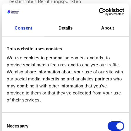
bestimmten Berührungspunkten
nachzukontrollieren. So beispielsweise nach einem
Einkauf oder einer Lieferung. Produktteams
können außerdem den CSAT nutzen, um zu
erkennen, was die Kunden motiviert oder frustriert.
Consent
Details
About
Ist CSAT das Richtige für Ihr
Unternehmen?
This website uses cookies
Vorteile:
Der CSAT bietet eine tolle Flexibilität, wenn
We use cookies to personalise content and ads, to
es darum geht, Ihre Befragung zur
provide social media features and to analyse our traffic.
Kundenzufriedenheit anzupassen. Unternehmen
We also share information about your use of our site with
haben so die Möglichkeit, Feedback zu
our social media, advertising and analytics partners who
bestimmten Handlungen zu erhalten. Sie können
may combine it with other information that you’ve
so zielgenau Bereiche festmachen, die den Kunden
provided to them or that they’ve collected from your use
interessieren. So erfahren Unternehmen es sofort,
of their services.
wenn ein Kunde mit ihren Dienstleistungen oder
Produkten unzufrieden ist.
Nachteile:
Die Wahrnehmung von “Zufriedenheit”
Consent
und “Unzufriedenheit” kann sich je nach Person
Necessary
Selection