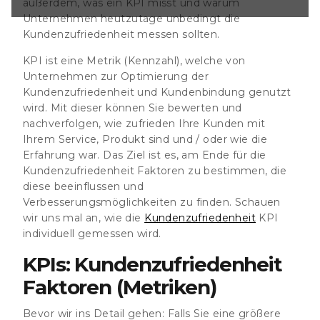
außerdem, was ein KPI misst und warum
 wie die
Unternehmen heutzutage unbedingt die
 individuell
Kundenzufriedenheit messen sollten.
ktoren (Metriken)
n: Falls Sie eine
KPI ist eine Metrik (Kennzahl), welche von
Unternehmen zur Optimierung der
auchen,
Kundenzufriedenheit und Kundenbindung genutzt
sätzlich unseren
wird. Mit dieser können Sie bewerten und
denzufriedenheit
nachverfolgen, wie zufrieden Ihre Kunden mit
essen, wie geht
Ihrem Service, Produkt sind und / oder wie die
KPI-Kennzahlen.
Erfahrung war. Das Ziel ist es, am Ende für die
Kundenzufriedenheit Faktoren zu bestimmen, die
diese beeinflussen und
Verbesserungsmöglichkeiten zu finden. Schauen
wir uns mal an, wie die
Kundenzufriedenheit
KPI
individuell gemessen wird.
KPIs: Kundenzufriedenheit
Faktoren (Metriken)
Bevor wir ins Detail gehen: Falls Sie eine größere