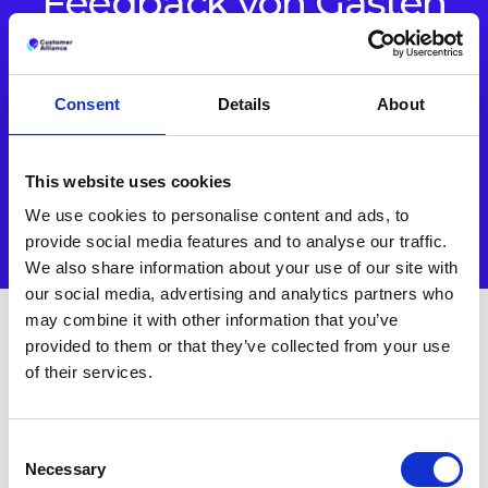
Feedback von Gästen
transformiert.
Setzen Sie Erkenntnisse in konkrete Maßnahmen um —
Consent
Details
About
mit einer vernetzten Plattform, die speziell für das
moderne Gastgewerbe entwickelt wurde.
This website uses cookies
EINE DEMO BUCHEN
We use cookies to personalise content and ads, to
provide social media features and to analyse our traffic.
We also share information about your use of our site with
our social media, advertising and analytics partners who
may combine it with other information that you’ve
provided to them or that they’ve collected from your use
Andere Fallstudien
of their services.
Consent
Necessary
Selection