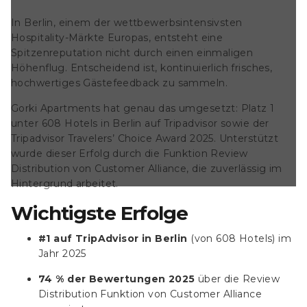
In Berlin, einem der wettbewerbsintensivsten
Hospitality-Märkte Europas,
entsteht eine
Spitzenreputation nicht durch einen einmaligen
Höhenflug. Entscheidend ist, kontinuierlich frisches,
hochwertiges Gästefeedback zu sammeln.
Gorki Apartments hat genau das umgesetzt: Platz 1
unter 608 Hotels in Berlin auf Tripadvisor sowie der
Tripadvisor Travelers’ Choice Award 2025
. Unterstützt
wurde dieser Erfolg durch die Funktion
Review
Distribution
von Customer Alliance, die zuverlässig im
Hintergrund arbeitet.
Wichtigste Erfolge
#1 auf TripAdvisor in Berlin
(von 608 Hotels) im
Jahr 2025
74 % der Bewertungen 2025
über die Review
Distribution Funktion von Customer Alliance