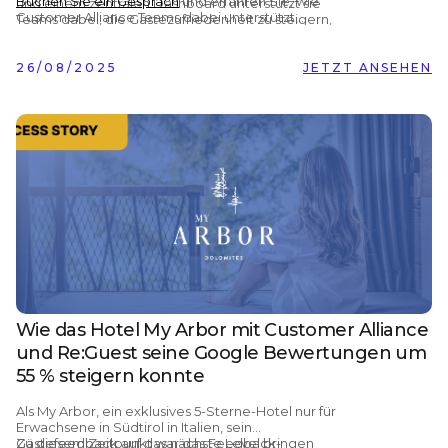
Buchen Sie ein Gespräch
und erfahren Sie, wie
und einem zentralen Dashboard unterstützt sie
Customer Alliance Teams dabei unterstützt,
Teams dabei, die Gästezufriedenheit zu steigern,
wertvolle Erkenntnisse zu sammeln, Erlebnisse zu
Abläufe zu optimieren und Direktbuchungen zu
verbessern und langfristige Loyalität aufzubauen.
erhöhen.
26/08/2025
JETZT ANSEHEN
Wie das Hotel My Arbor mit Customer Alliance
und Re:Guest seine Google Bewertungen um
55 % steigern konnte
Als
My Arbor,
ein exklusives
5-Sterne-Hotel
nur für
Erwachsene in Südtirol in Italien, sein
Gästefeedback auf das nächste Level bringen
Zu diesem Zeitpunkt war das Feedback-