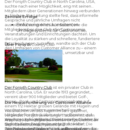
Der Forsyth Country Club in North Carolina, USA,
suchte nach einer Möglichkeit, eng mit seinen
Mitgliedern über Generationen hinweg verbunden
zu bleiben. Die Leitung stellte fest, dass informelle
Zentrale Erfolge
Gespräche und jährliche Umfragen nicht
Einführung eines konsistenten
ausreichten, um wirklich zu erfassen, wie die
Mitglieder über den Club, die Gastronomie,
Umfragesystems für Gastronomie,
Veranstaltungen und Einrichtungen dachten. Um
Veranstaltungen und vierteljährliche
die Loyalität zu stärken und schnellere, fundiertere
Mitglieder-Check-ins
Entscheidungen zu treffen, wandte sich der Club
Über Forsyth
Country Club
695 Bewertungen in den letzten sechs
den Umfragen von Customer Alliance zu – einem
Tool, das Feedback strukturiert, umsetzbar und
Monaten über drei Fragebögen
leicht teilbar macht.
gesammelt (656 positiv, 38 neutral, 1
negativ)
Verbesserung des Marken-NPS von 63
auf 70 in weniger als drei Monaten
Steigerung des Food-bezogenen
Der Forsyth Country Club
ist ein privater Club in
Customer Satisfaction Scores (CSAT) um
North Carolina, USA. Er wurde 1913 gegründet,
13 % pro Monat
vereint über 900 Mitglieder und bietet Golf-,
Gesamter CSAT verbesserte sich um
Tennis-, Pool- und Gastronomieangebote auf
Die Herausforderung vor Customer Alliance
mehr als 10 % pro Monat
einem 172 Hektar großen Gelände mit Hügeln und
Vor Customer Alliance sammelte Forsyth
Waldflächen. An 365 Tagen im Jahr geöffnet,
Mitgliederfeedback über externe Berater und
verbindet Forsyth seine lange Tradition mit dem
separate Umfragetools. Diese Lösungen waren für
Wie Tonya Lynn Williams,
Direktorin für Clubhaus-
Anspruch, den Mitgliedern einen Ort zu bieten, an
tägliche Entscheidungen nicht praktikabel. Die
Betrieb beim Forsyth Country Clu
b, erklärt:
dem Gemeinschaft, Freizeit und
Berichte lagen häufig in stark aufbereiteten
„Wir haben die Daten oft neu aufbereitet, um das
Der Prozess war fragmentiert und zeitaufwendig –
Zusammengehörigkeit Teil des Alltags sind.