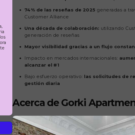
74% de las reseñas de 2025
generadas a trav
Customer Alliance
a,
Una década de colaboración:
utilizando Cus
ria
generación de reseñas
los
ora
Mayor visibilidad gracias a un flujo const
rte
Impacto en mercados internacionales:
aument
alcanzar el #1
Bajo esfuerzo operativo:
las solicitudes de 
gestión diaria
Acerca de Gorki Apartmen