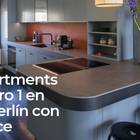
rtments
o 1 en
erlín con
ce