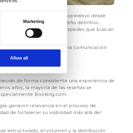
 services.
de apartamentos en Berlín, operativo desde
Marketing
ticos.
Reconocido por su diseño distintivo,
, el establecimiento atrae a huéspedes que buscan
 servicio cercano, humano y una comunicación
Allow all
er Alliance
frecido de forma consistente una experiencia de
eros años, la mayoría de las reseñas se
 especialmente Booking.com.
ogle
ganaron relevancia en el proceso de
idad de fortalecer su visibilidad más allá del
e estructurado, el volumen y la distribución