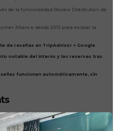
és de la funcionalidad Review Distribution de
tomer Alliance desde 2015 para escalar la
ante de reseñas en TripAdvisor + Google
o notable del interés y las reservas tras
reseñas funcionan automáticamente, sin
ts