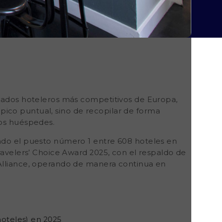
rcados hoteleros más competitivos de Europa,
ico puntual, sino de recopilar de forma
los huéspedes.
ando el puesto número 1 entre 608 hoteles en
ravelers’ Choice Award 2025
, con el respaldo de
lliance, operando de manera continua en
oteles) en 2025