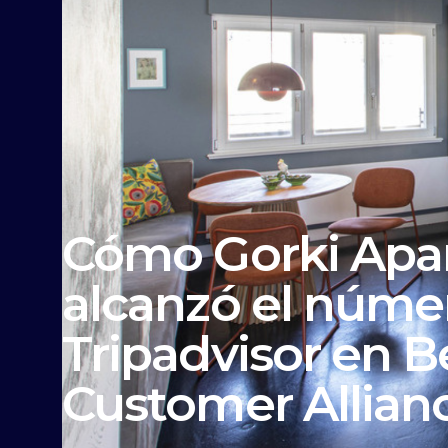
Cómo Gorki Apa
alcanzó el númer
Tripadvisor en B
Customer Allian