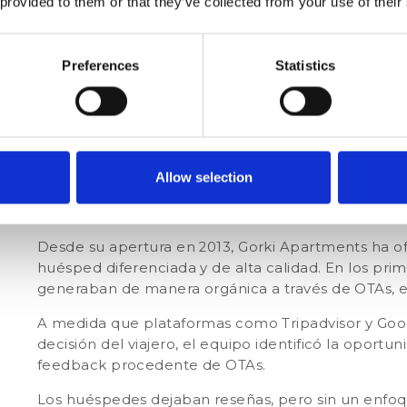
 provided to them or that they’ve collected from your use of their
Gorki Apartments
es un establecimiento boutique 
Preferences
Statistics
2013. Cuenta con 34 estudios/apartamentos y dos á
espacios abiertos y un estilo “local y sofisticado”
una experiencia más personal y residencial.
El equipo refuerza esta propuesta a través de un
ágil.
Allow selection
El desafío antes de Custom
Desde su apertura en 2013, Gorki Apartments ha o
huésped diferenciada y de alta calidad.
En los prim
generaban de manera orgánica a través de OTAs,
A medida que plataformas como
Tripadvisor y Go
decisión del viajero, el equipo identificó la oportun
feedback procedente de OTAs.
Los huéspedes dejaban reseñas, pero sin un enfoqu