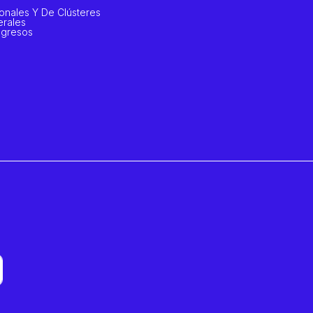
onales Y De Clústeres
rales
ngresos