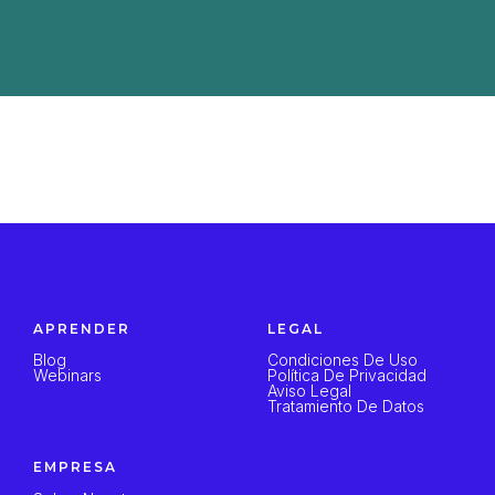
APRENDER
LEGAL
Blog
Condiciones De Uso
Webinars
Política De Privacidad
Aviso Legal
Tratamiento De Datos
EMPRESA