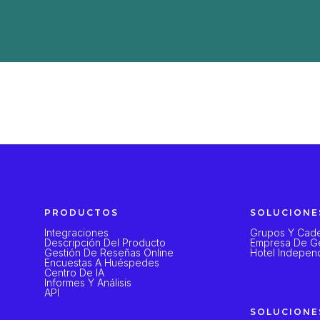
PRODUCTOS
SOLUCIONE
Integraciones
Grupos Y Cade
Descripción Del Producto
Empresa De Ge
Gestión De Reseñas Online
Hotel Indepen
Encuestas A Huéspedes
Centro De IA
Informes Y Análisis
API
SOLUCIONE