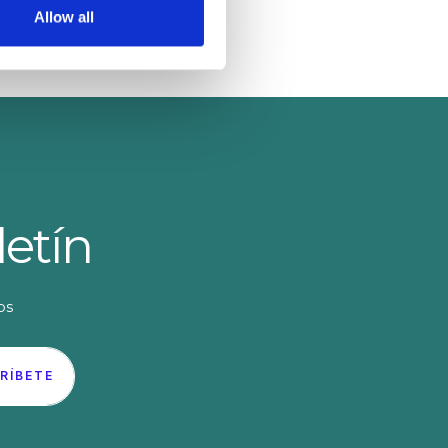
 promover la sostenibilidad.
Allow all
letín
os