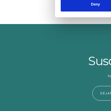
adapten a diversos estilos de aprendizaje.
Deny
Susc
h