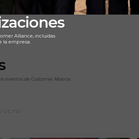
lizaciones
omer Alliance, incluidas
e la empresa.
s
 los eventos de Customer Alliance.
DUCTO