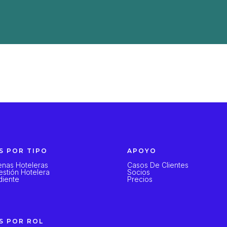
S POR TIPO
APOYO
nas Hoteleras
Casos De Clientes
stión Hotelera
Socios
diente
Precios
S POR ROL