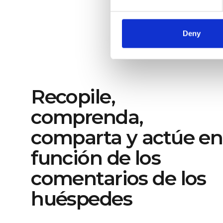
entornos de aprendizaje inmersivos que se
adapten a diversos estilos de aprendizaje.
Deny
Recopile,
comprenda,
comparta y actúe en
función de los
comentarios de los
huéspedes