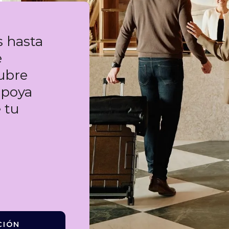
s hasta
e
cubre
apoya
 tu
CIÓN