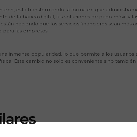
fintech, está transformando la forma en que administram
to de la banca digital, las soluciones de pago móvil y l
están haciendo que los servicios financieros sean más ac
 para las empresas.
una inmensa popularidad, lo que permite a los usuarios 
al física. Este cambio no solo es conveniente sino tambié
lares