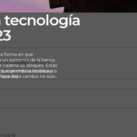
 tecnología
23
 la forma en que
 a un aumento de la banca
r 4, 2023
5 minutos
 de cadena de bloques. Estas
ros sean más accesibles y
 que permite a los usuarios
empresas.
 física. Este cambio no solo
anciera