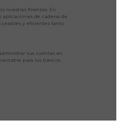
os nuestras finanzas. En
as aplicaciones de cadena de
cesibles y eficientes tanto
administrar sus cuentas en
n rentable para los bancos.