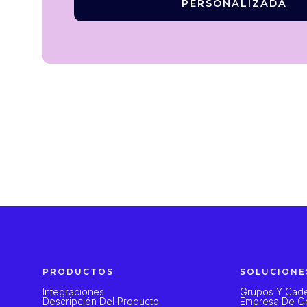
PERSONALIZADA
PRODUCTOS
SOLUCIONE
Integraciones
Grupos Y Cade
Descripción Del Producto
Empresa De Ge