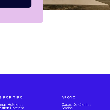
S POR TIPO
APOYO
nas Hoteleras
Casos De Clientes
stión Hotelera
Socios