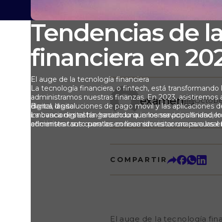
Tendencias de la
financiera en 20
El auge de la tecnología financiera
La tecnología financiera, o fintech, está transformando
administramos nuestras finanzas. En 2023, asistiremos
examen
Octobe
digital, las soluciones de pago móvil y las aplicaciones
Banca digital
innovaciones están haciendo que los servicios financie
La banca digital ha ganado una inmensa popularidad, lo
eficientes tanto para los consumidores como para las 
administrar sus cuentas en línea sin visitar una sucursal
es conveniente sino también rentable para los bancos.
COMPARTIR
El auge de la tecnología fin