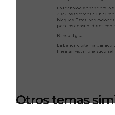
La tecnología financiera, o 
2023, asistiremos a un aumen
bloques. Estas innovaciones 
para los consumidores como
Banca digital
La banca digital ha ganado 
línea sin visitar una sucurs
Otros temas simi