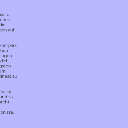
le für
leben,
die
gen auf
 komplex:
chen
htigen
lich.
igsten
 in
llness zu
edback
 und so
steht.
d
ebnisse,
r