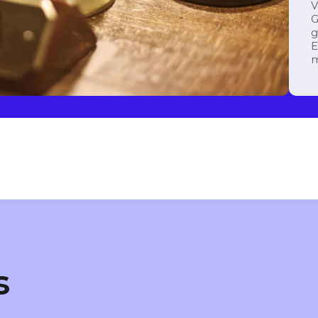
V
G
g
E
m
s