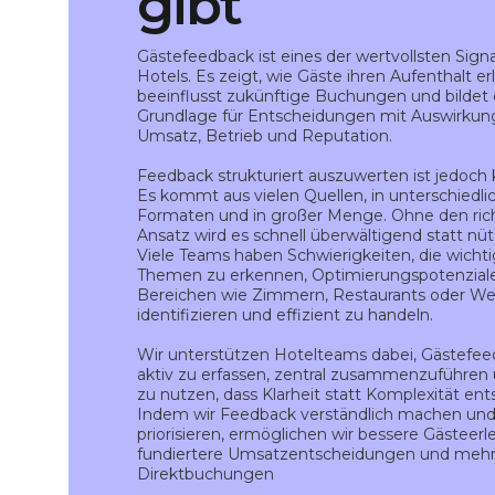
gibt
Gästefeedback ist eines der wertvollsten Signa
Hotels. Es zeigt, wie Gäste ihren Aufenthalt er
beeinflusst zukünftige Buchungen und bildet 
Grundlage für Entscheidungen mit Auswirkun
Umsatz, Betrieb und Reputation.
Feedback strukturiert auszuwerten ist jedoch
Es kommt aus vielen Quellen, in unterschiedli
Formaten und in großer Menge. Ohne den ric
Ansatz wird es schnell überwältigend statt nütz
Viele Teams haben Schwierigkeiten, die wicht
Themen zu erkennen, Optimierungspotenziale
Bereichen wie Zimmern, Restaurants oder We
identifizieren und effizient zu handeln.
Wir unterstützen Hotelteams dabei, Gästefe
aktiv zu erfassen, zentral zusammenzuführen
zu nutzen, dass Klarheit statt Komplexität ent
Indem wir Feedback verständlich machen un
priorisieren, ermöglichen wir bessere Gästeerl
fundiertere Umsatzentscheidungen und meh
Direktbuchungen