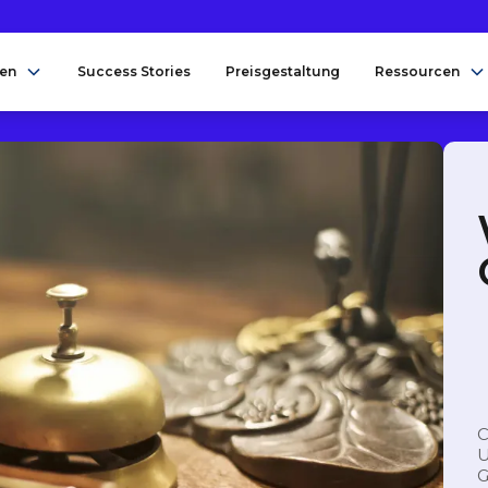
en
Success Stories
Preisgestaltung
Ressourcen
C
U
G