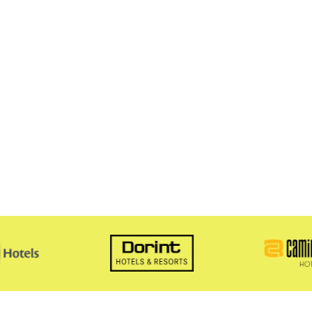
Alles aus
Core
, plus:
Führen Sie unbegrenzt viele Umfragen pro
business unit* durch und sammeln Sie Feedback
über Bewertungen hinaus
Erfassen Sie die Stimmung Ihrer Gäste über die
gesamte Guest Journey hinweg (während und
nach dem Aufenthalt, vor Ort)
Zufriedenheit, Aufwand und Loyalität messen
(CSAT / NPS)
Umfragen per E-Mail, QR-Code, Website oder
App verteilen
Pro
am beliebtesten
AB
257 €/m