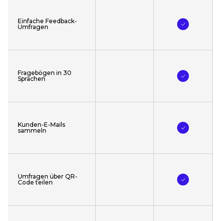
Einfache Feedback-
Umfragen
Enterprise
Vertrieb Kontaktieren
Fragebögen in 30
Sprachen
Alles aus Pro, plus:
Kunden-E-Mails
sammeln
Gästefeedback nahtlos in Ihr BI-Ökosystem
integrieren
Systeme über API- und Enterprise-Integrationen
verbinden
Historische Daten importieren und verwalten
Umfragen über QR-
Code teilen
Sicher über Marken, Regionen und Teams
hinweg skalieren