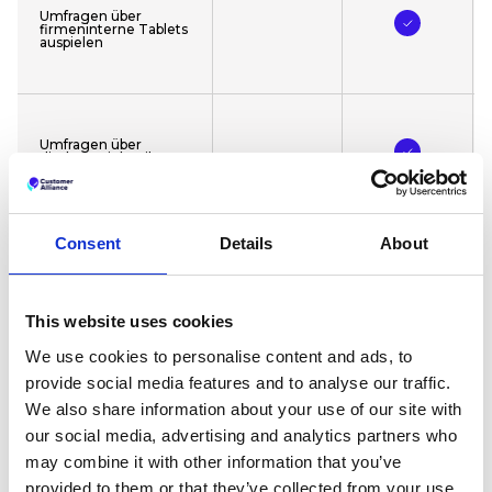
Umfragen über
firmeninterne Tablets
auspielen
Umfragen über
direkten Link teilen
Consent
Details
About
Umfragen
automatisch per E-
Mail senden
This website uses cookies
We use cookies to personalise content and ads, to
provide social media features and to analyse our traffic.
Umfragefragen
individuell gestalten
We also share information about your use of our site with
our social media, advertising and analytics partners who
may combine it with other information that you’ve
provided to them or that they’ve collected from your use