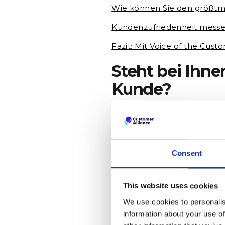
Wie können Sie den größtmö
Kundenzufriedenheit messen
Fazit: Mit Voice of the Cus
Steht bei Ihn
Kunde?
Vom Produktmanagement bis
Kundenorientierung (Custom
unzufriedenheit hat nicht “
Produktentwicklung selbst. 
Consent
woran das liegt.
Diese Frage 
Produkt kaufen soll!
Am best
Kundenzufriedenheit messen,
This website uses cookies
Unternehmens/Produkts. Un
weiterentwickeln und auf d
We use cookies to personalis
information about your use of
Wenn Sie also dauerhaft die