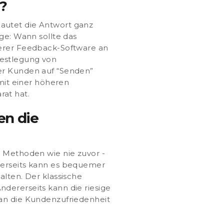
?
lautet die Antwort ganz
age:
Wann sollte das
serer Feedback-Software an
Festlegung von
der Kunden auf “Senden”
 mit einer höheren
rat hat.
en die
d Methoden wie nie zuvor -
nerseits kann es bequemer
alten. Der klassische
dererseits kann die riesige
man die Kundenzufriedenheit