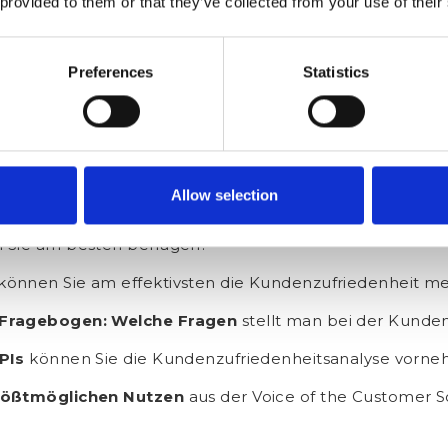
 provided to them or that they’ve collected from your use of their
en der Kundenzufriedenheit allein ist aber nicht ausre
nheitsanalyse und Text-Analyse
erfolgen, in der Sie d
llen Erkenntnisse aus der Feedback-Analyse können Sie
Preferences
Statistics
en so in der Lage sein, Ihr Produkt/Ihren Service kon
enheit: Fragebogen & Analys
Allow selection
nheit messen & analysieren möchten, stellen sich natür
n Sie am besten befragen?
können Sie am effektivsten die Kundenzufriedenheit m
 Fragebogen: Welche Fragen
stellt man bei der Kund
KPIs
können Sie die Kundenzufriedenheitsanalyse vorn
rößtmöglichen Nutzen
aus der Voice of the Customer S