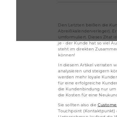
Ansprüche wie nie zuvor. Ob Sie Ihren Umsatz stei
direkten Zusammenhang damit, ob Sie die Kunden
Satisfaction) steigern können! In diesem Artikel ver
dauerhaft und erfolgreich die Kundenzufriedenhei
steigern können! So wird es Ihnen letztendlich ge
Den Letzten beißen die
Ku
erzielen und Sie werden mehr loyale Kunden gewi
Abreißkalenderverleger). E
Kundenzufriedenheit ist schließlich die Grundvorau
umformuliert. Dieses Zitat i
erfolgreiche Kundenbindung. Die Unternehmensb
Company hat errechnet: Wenn Sie die Kundenbin
je - der Kunde hat so viel 
steigt Ihr Umsatz je nach Branche um bis zu
steht im direkten Zusamme
können!
In diesem Artikel verraten w
analysieren und steigern kö
werden mehr loyale Kunde
für eine erfolgreiche Kun
die Kundenbindung nur um 5
die
Kosten für eine Neuku
Sie sollten also die
Custome
Touchpoint (Kontaktpunkt) g