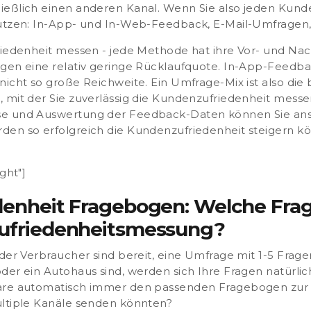
ießlich einen anderen Kanal
. Wenn Sie also jeden Kun
utzen
: In-App- und In-Web-Feedback, E-Mail-Umfragen
riedenheit messen - jede Methode hat ihre Vor- und Nac
agen eine relativ geringe Rücklaufquote. In-App-Feedb
nicht so große Reichweite. Ein Umfrage-Mix ist also die 
 mit der Sie zuverlässig die Kundenzufriedenheit mess
se und Auswertung der Feedback-Daten können Sie ans
den so erfolgreich die Kundenzufriedenheit steigern k
ght"]
denheit Fragebogen: Welche Frag
zufriedenheitsmessung?
der Verbraucher sind bereit, eine Umfrage mit 1-5 Frag
der ein Autohaus sind, werden sich Ihre Fragen natürli
are
automatisch immer den passenden Fragebogen zur
ltiple Kanäle senden könnten?