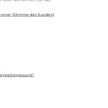
 Aber wie können Sie das
stomer (Stimme des Kunden)
?
edenheitsmessung?