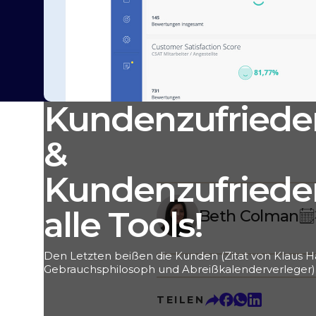
Kundenzufriede
&
Kundenzufrieden
alle Tools!
Beth Colman
Den Letzten beißen die Kunden (Zitat von Klaus Ha
Gebrauchsphilosoph und Abreißkalenderverleger).
Redewendung aus der Jagd, “Den Letzten beißen 
Dieses Zitat ist heute aktueller denn je: Die Konkur
TEILEN
Globalisierung größer denn je - der Kunde hat so 