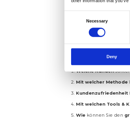
other information that you’ve
Richtung gemacht.
Das Mess
immer eine
Kundenzufriede
Consent
Daten auswerten. Die wertvo
Necessary
Selection
Maßnahmen nutzen. Sie werd
Kundenzufried
Auswertung
Deny
Wenn Sie die Kundenzufriede
Welche Kunden
sollte
Mit welcher Methode
Kundenzufriedenheit
Mit welchen Tools & 
Wie
können Sie den
g