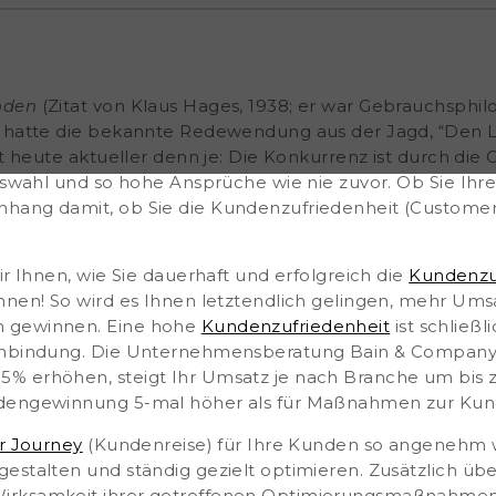
gern können , steht im
zufriedenheit (Customer
raten wir Ihnen, wie Sie
t messen , analysieren und
lingen, mehr Umsatz zu
nden
(Zitat von Klaus Hages, 1938; er war Gebrauchsphi
nnen. Eine hohe
r hatte die bekannte Redewendung aus der Jagd, “Den 
ssetzung für eine
st heute aktueller denn je: Die Konkurrenz ist durch die
eratung Bain &amp;
dung nur um 5% erhöhen,
Auswahl und so hohe Ansprüche wie nie zuvor.
Ob Sie Ihr
nhang damit,
ob Sie die Kundenzufriedenheit (Customer 
ir Ihnen, wie Sie dauerhaft und erfolgreich die
Kundenzu
nnen! So wird es Ihnen letztendlich gelingen, mehr Umsa
n gewinnen. Eine hohe
Kundenzufriedenheit
ist schließ
denbindung. Die Unternehmensberatung Bain & Company
% erhöhen, steigt Ihr Umsatz je nach Branche um bis 
ndengewinnung 5-mal höher als für Maßnahmen zur Ku
r Journey
(Kundenreise) für Ihre Kunden so angenehm 
estalten und ständig gezielt optimieren. Zusätzlich üb