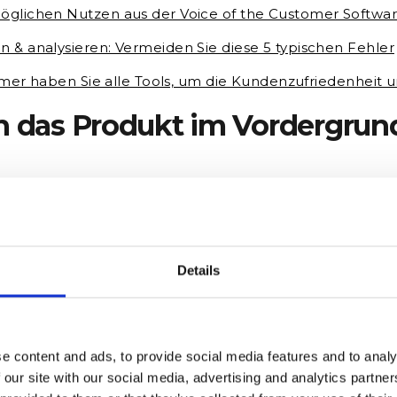
glichen Nutzen aus der Voice of the Customer Softwar
 & analysieren: Vermeiden Sie diese 5 typischen Fehler
tomer haben Sie alle Tools, um die Kundenzufriedenheit 
en das Produkt im Vordergrun
 hin zum Kundenservice ist bei erfolgreichen Untern
er Centricity) das A und O
. Der Grund dafür ist: Die Ku
nur” Einfluss auf den Umsatz eines Unternehmens, sonde
Wenn sich ein Produkt nicht gut verkauft, fragt sich Ihr
Details
sollten Sie dem Kunden stellen, da er ja der Endverbrauc
en verwenden Sie dafür unseren
Voice of the Custom
 indem Sie aktiv nach Feedback fragen, ist entscheiden
ternehmen, welche regelmäßig Feedback einholen, kön
ie Kundenbedürfnisse anpassen.
e content and ads, to provide social media features and to analy
 our site with our social media, advertising and analytics partn
 Kundenzufriedenheit messen, haben Sie bereits den erste