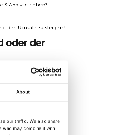
e & Analyse ziehen?
und den Umsatz zu steigern!
d oder der
ehmen die
ndenzufriedenheit bzw. -
rn auch auf die
 Unternehmen natürlich,
About
her ist, welcher Ihr
er Fragebogen
:
d für den Erfolg eines
nen ihr Produkt gezielt
se our traffic. We also share
ers who may combine it with
n Schritt in die richtige