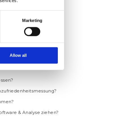
 services.
ichend.
Anschließend sollte
ie gewonnenen Feedback-
 für zielgerichtete
Marketing
kret verbessern zu können.
e &
Allow all
lich einige Fragen:
essen?
enzufriedenheitsmessung?
ehmen?
oftware & Analyse ziehen?