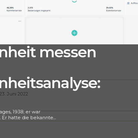
nheit messen
heitsanalyse:
23. Juni 2022
ges, 1938; er war
 Er hatte die bekannte
die Hunde”, umformuliert.
renz ist durch die
viel Auswahl und so hohe