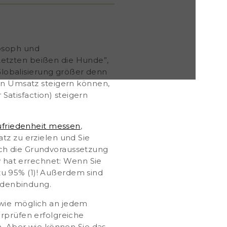
losoph und
Letzten beißen die Hunde”,
 Globalisierung größer denn
en Umsatz steigern können
,
Satisfaction) steigern
friedenheit messen
,
tz zu erzielen und Sie
lich die Grundvoraussetzung
 hat errechnet:
Wenn Sie
zu 95%
(1)! Außerdem sind
ndenbindung
.
wie möglich an jedem
erprüfen erfolgreiche