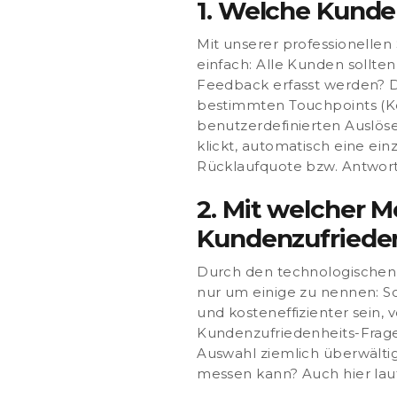
1. Welche Kunde
Mit unserer professionellen
einfach:
Alle Kunden sollten
Feedback erfasst werden?
D
bestimmten Touchpoints (Ko
benutzerdefinierten Auslös
klickt, automatisch eine ein
Rücklaufquote bzw. Antwort
2. Mit welcher 
Kundenzufriede
Durch den technologischen F
nur um einige zu nennen: S
und kosteneffizienter sein,
Kundenzufriedenheits-Frageb
Auswahl ziemlich überwälti
messen kann?
Auch hier lau