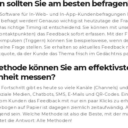
n sollten Sie am besten befragen
Software für In-Web- und In-App-Kundenbefragungen
 befragt werden!
Genauso wichtig ist heutzutage die Fr
as richtige Timing ist entscheidend
. Sie können mit un
ntaktpunkten) das Feedback sofort erfassen. Mit der 
eimpulsen (Triggern) können Sie beispielsweise, wenn 
zelne Frage stellen. Sie erhalten so aktuelles Feedback
quote, da der Kunde das Thema frisch im Gedächtnis pa
Methode können Sie am effektivst
nheit messen?
ortschritt gibt es heute so viele Kanäle (Channels) un
oziale Medien, Chatbots, SMS, E-Mails und QR-Codes. Ei
 vom Kunden das Feedback mit nur ein paar Klicks zu erh
ogen auf Papier ist dagegen ziemlich zeitaufwändig. An
gend sein.
Welche Methode ist also die Beste, mit der 
tet die Antwort:
Alle Methoden!