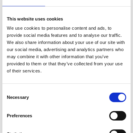
La nuova piattaforma Customer Alliance:
Guest Feedback Intelligence per gli hotel
This website uses cookies
Scopri la nuova piattaforma AI-first Customer
Alliance, che riunisce recensioni, sondaggi e
We use cookies to personalise content and ads, to
feedback degli ospiti per aiutare gli hotel a
comprendere l’esperienza, definire le priorità e
provide social media features and to analyse our traffic.
misurare i risultati.
VISUALIZZA ORA
We also share information about your use of our site with
our social media, advertising and analytics partners who
may combine it with other information that you’ve
provided to them or that they’ve collected from your use
of their services.
Consent
Necessary
Selection
Preferences
Una guida completa al review gating (e
perché la trasparenza vince sempre)