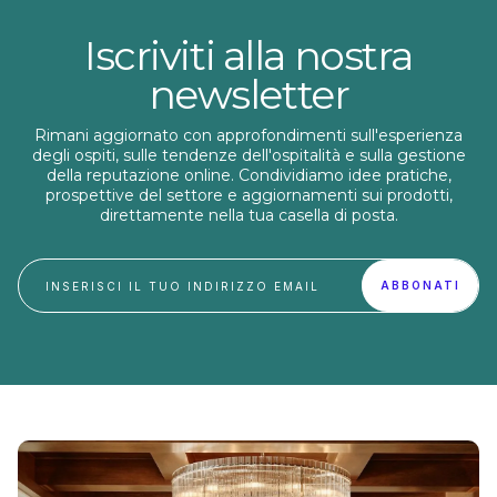
bigger isn’t necessarily better. Microsurveys are
the perfect complement to traditional surveys,
targeting the here and now of specific customer
Iscriviti alla nostra
scenarios. What Makes In-Web And In-App Surveys
Different? Microsurveys
newsletter
Rimani aggiornato con approfondimenti sull'esperienza
degli ospiti, sulle tendenze dell'ospitalità e sulla gestione
della reputazione online. Condividiamo idee pratiche,
prospettive del settore e aggiornamenti sui prodotti,
direttamente nella tua casella di posta.