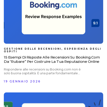
piattaforme, dai un’occhiata alle nostre guide con
esempi
GESTIONE DELLE RECENSIONI, ESPERIENZA DEGLI
OSPITI
15 Esempi Di Risposte Alle Recensioni Su Booking.com
Da “rubare” Per Costruire La Tua Reputazione Online
Rispondere alle recensioni su Booking.com non è
solo buona ospitalità. È una parte fondamentale
della gestione della reputazione online. Quasi tutti i
viaggiatori leggono le recensioni prima di
19 GENNAIO 2026
prenotare: il 97% degli ospiti di hotel le consulta
quando sceglie dove soggiornare. Proprio perché
così tanti viaggiatori si affidano alle recensioni,
notano anche come gli hotel rispondono. Una
risposta curata dimostra attenzione, rassicura chi
sta valutando la prenotazione e può persino