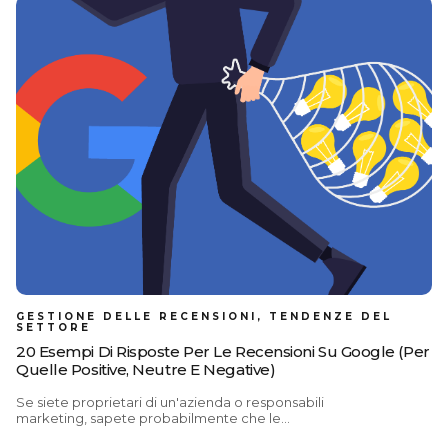
alimenta importanti siti di viaggio come Expedia ,
Hotels.com , Vrbo, e Orbitz , rendendolo uno dei
più grandi siti di viaggio al mondo per pubblico. Le
recensioni su queste piattaforme influenzano le
decisioni dei viaggiatori molto prima che la
prenotazione venga effettuata. Infatti, il 97% dei
viaggiatori legge le recensioni prima di scegliere
dove alloggiare, e secondo i dati del 2025 Traveler
Value Index creato proprio da Expedia Group, il
75% è addirittura disposto a pagare di più per un
alloggio con recensioni migliori. Ogni risposta
ponderata ha una doppia funzione: rassicura gli
ospiti passati e convince quelli futuri. Come
GESTIONE DELLE RECENSIONI, TENDENZE DEL
SETTORE
20 Esempi Di Risposte Per Le Recensioni Su Google (per
Quelle Positive, Neutre E Negative)
Se siete proprietari di un'azienda o responsabili
marketing, sapete probabilmente che le
recensioni online possono influenzare la vostra