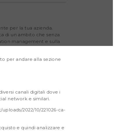
nte per la tua azienda.
atta di un ambito che senza
utation management e sulla
tto per andare alla sezione
versi canali digitali dove i
cial network e similari.
t/uploads/2022/10/221026-ca-
quisto e quindi analizzare e