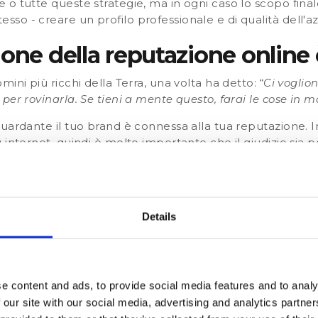
o tutte queste strategie, ma in ogni caso lo scopo fina
o - creare un profilo professionale e di qualità dell'a
ione della reputazione online
ini più ricchi della Terra, una volta ha detto: “
Ci voglio
er rovinarla. Se tieni a mente questo, farai le cose in m
uardante il tuo brand è connessa alla tua reputazione. In
nternet, quindi è molto importante che il giudizio sia posi
en il 63% del valore di un'azienda si basa sulla reputazio
ne online è molto importante e può avere un effetto ne
questo vale per ogni tipologia d'azienda. Ad esempio la 
Details
 dollari perchè un filmato diventò virale sui social medi
 un membro del suo equipaggio venne filmato mentre trasc
io estremo. Ma persino su una scala più piccola le esper
e content and ads, to provide social media features and to analy
n solo la tua reputazione, ma anche il tuo fatturato.
 our site with our social media, advertising and analytics partn