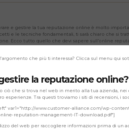
enti condividono le loro
social network e similari.
.customer-alliance.com/wp-
uide-images-online-
mpre un maggiore utilizzo
orare e gestire la tua reputazione online è molto importa
quisto e quindi analizzare
ncetti e le tecniche fondamentali, ti sarà chiaro che si tr
ione. Ecco tutto quello che devi sapere sull’online rep
l’argomento che più ti interessa? Clicca sul menu qui so
gestire la reputazione online?
ciò che si trova nel web in merito alla tua azienda, nei di
ro esperienze. Tra questi troviamo i siti di recensioni, i so
"left" var1="http://www.customer-alliance.com/wp-conten
online-reputation-management-IT-download.pdf"]
zzo del web per raccogliere informazioni prima di un ac