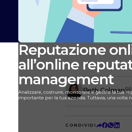
Reputazione onl
all’online reputa
management
Beth Colman
Analizzare, costruire, monitorare e gestire la tua 
importante per la tua azienda. Tuttavia, una volta no
fondamentali, ti sarà chiaro che si tratta di un am
merita la tua attenzione. Ecco tutto quello che devi
reputation management e sulla gestione dei feedb
direttamente all’argomento che più ti interessa? C
CONDIVIDI
per andare alla sezione che desideri. Cosa significa
online? La reputazione online è tutto ciò che si tro