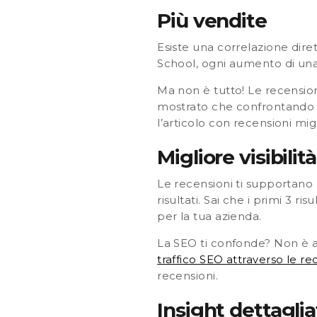
Più vendite
Esiste una correlazione dire
School,
ogni aumento di una 
Ma non è tutto! Le recensioni
mostrato che
confrontando d
l’articolo con recensioni migl
Migliore visibilit
Le recensioni ti supportano a
risultati. Sai che
i primi 3 ris
per la tua azienda.
La SEO ti confonde? Non è af
traffico SEO attraverso le re
recensioni.
Insight dettaglia