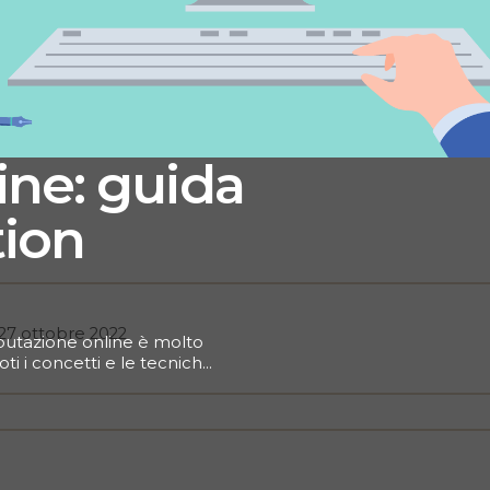
ine: guida
tion
27 ottobre 2022
reputazione online è molto
ti i concetti e le tecniche
bito che senza dubbio
 sapere sull’online
ack.&nbsp; Vuoi saltare
licca sul menu qui sotto
 gestire la reputazione
va nel web in merito alla