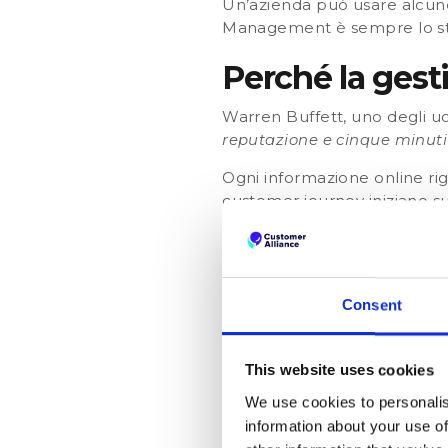
Un’azienda può usare alcune 
Management è sempre lo stess
Perché la gest
Warren Buffett, uno degli uom
reputazione e cinque minuti p
Ogni informazione online rig
customer journey iniziano su i
uno studio ha rilevato che
b
La gestione della reputazio
monitorata in tempo reale e 
Consent
scesa di quasi un miliardo di
notiziari di tutto il mondo:
corridoio! (2)
This website uses cookies
Certo, si tratta di un esemp
We use cookies to personalis
potenziale di danneggiare no
information about your use of