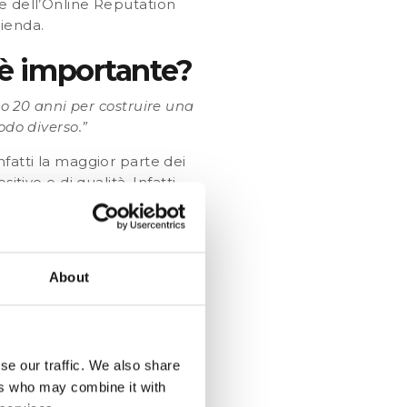
le dell’Online Reputation
zienda.
 è importante?
no 20 anni per costruire una
odo diverso.”
fatti la maggior parte dei
tivo e di qualità. Infatti,
ne online
.(1)
gativo se non viene
United Airlines nel 2017 è
About
a e venne trasmesso sui
inava un cliente per il
ienze negative hanno il
se our traffic. We also share
ers who may combine it with