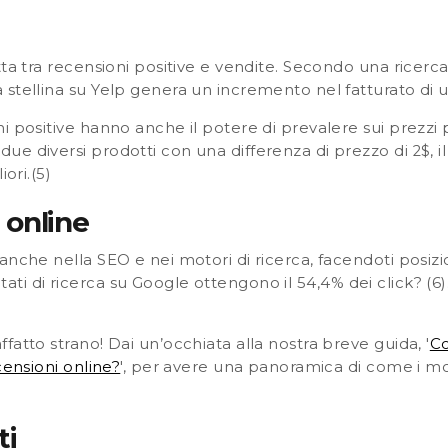
tta tra recensioni positive e vendite. Secondo una ricerc
stellina su Yelp genera un incremento nel fatturato di 
 positive hanno anche il potere di prevalere sui prezzi pi
ue diversi prodotti con una differenza di prezzo di 2$, il 
iori.
(5)
à online
nche nella SEO e nei motori di ricerca, facendoti posizio
ultati di ricerca su Google ottengono il 54,4% dei click
? (6
fatto strano! Dai un’occhiata alla nostra breve guida, '
Co
censioni online?
'
, per avere una panoramica di come i moto
ti