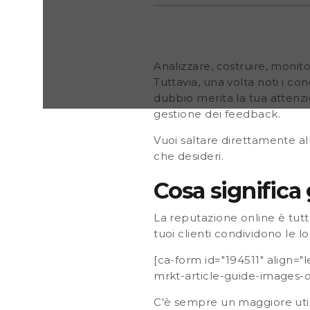
tua azienda, nei diversi canali digitali dove i tuoi cli
esperienze. Tra questi troviamo i siti di recensioni, i 
[ca-form id="194511" align="left" var1="http://www
content/uploads/2022/10/221026-ca-mrkt-article-g
reputation-management-IT-download.pdf"] C'è se
Analizzare, costruire, monit
del web per raccogliere informazioni prima di un ac
Tuttavia, una volta noti i co
e gestire la reputazione online della tua azienda
dubbio merita la tua attenz
gestione dei feedback.
Vuoi saltare direttamente al
che desideri.
Cosa significa 
La reputazione online è tutto 
tuoi clienti condividono le lo
[ca-form id="194511" align=
mrkt-article-guide-images-
C'è sempre un maggiore utili