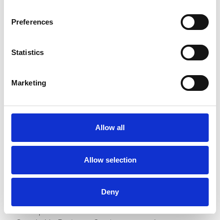
bien !). Cela donne aux gens un bon indice sur la
manière dont ils seront traités s’ils décident
Preferences
d’intégrer votre clientèle.
Ne pas demander activement
Statistics
des avis
Beaucoup trop d’entreprises se mettent en retrait
Marketing
et attendent simplement que leurs client laissent
un avis. Vous pourrez peut-être obtenir un avis par
mois, voire par semaine, mais être proactif vous
garantira de bien meilleurs résultats. Vous seriez
Allow all
surpris du nombre de clients qui seront ravis de
partager leurs opinions si vous le leur demandez !
Allow selection
[ca-form id="44670" align="right"]
La clé pour recueillir plus de feedbacks client, c’est
de rendre la tâche la plus simple possible pour votre
Deny
clientèle. Par exemple, vous pouvez créer un QR
code qui les amène directement à votre fiche