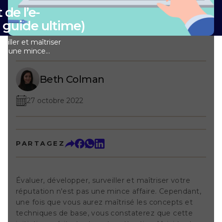
e l’e-
e guide ultime)
eiller et maîtriser
pas une mince
 fois que vous
epts et techniques
rez que cette
Beth Colman
otre attention.
 avez besoin pour
27 octobre 2022
ion de la
s voulez passer à
e menu ci-dessous
nt à cette
ue le management
PARTAGEZ
vent abrégée en
n Management, la
 consiste à
açonner la manière
Évaluer, développer, surveiller et maîtriser votre
nt votre marque
réputation n'est pas une mince affaire. Cependant,
 type d’entreprise
une fois que vous aurez maîtrisé les concepts et
e” peut désigner
résultats Google,
techniques de base, vous constaterez que cette
sites d’actualités