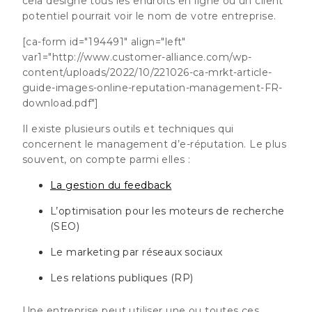
cela désigne tous les endroits en ligne où un client
potentiel pourrait voir le nom de votre entreprise.
[ca-form id="194491" align="left"
var1="http://www.customer-alliance.com/wp-
content/uploads/2022/10/221026-ca-mrkt-article-
guide-images-online-reputation-management-FR-
download.pdf"]
Il existe plusieurs outils et techniques qui
concernent le management d’e-réputation. Le plus
souvent, on compte parmi elles :
La gestion du feedback
L’optimisation pour les moteurs de recherche
(SEO)
Le marketing par réseaux sociaux
Les relations publiques (RP)
Une entreprise peut utiliser une ou toutes ces