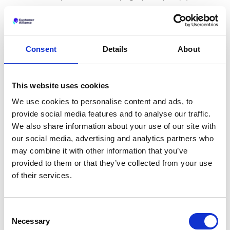
Alors, comment faut-il répondre ? Apprenez les
ficelles du métier grâce à notre white paper gratuit :
Gestion des réclamations
Consent
Details
About
Ne pas répondre du tout
Ce n’est pas aussi néfaste que répondre
This website uses cookies
négativement, mais ne pas répondre du tout aux
avis, c’est manquer une opportunité. Pourquoi ?
We use cookies to personalise content and ads, to
Parce que 97% des gens qui lisent les avis en ligne
provide social media features and to analyse our traffic.
lisent aussi les réponses de l’entreprise. Votre façon
We also share information about your use of our site with
de réagir aux critiques en dit beaucoup sur votre
our social media, advertising and analytics partners who
marque et la qualité de vos services. Cela peut être
may combine it with other information that you’ve
suffisant pour gagner des clients potentiels.
provided to them or that they’ve collected from your use
of their services.
Pour autant, il ne faut pas répondre uniquement
aux critiques négatives. Faire preuve d’une réelle
gratitude envers les avis positifs est aussi excellent
pour votre image en ligne. Cela montre que vous
Consent
Necessary
tenez à vos clients (en plus de les faire se sentir
Selection