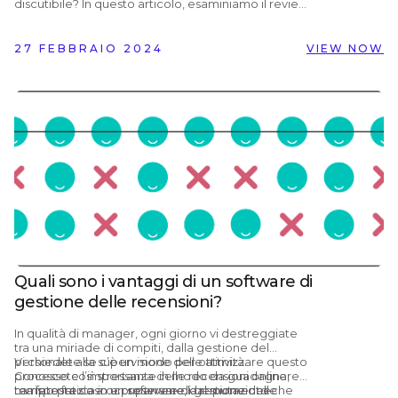
27 FEBBRAIO 2024
VIEW NOW
Quali sono i vantaggi di un software di
gestione delle recensioni?
In qualità di manager, ogni giorno vi destreggiate
tra una miriade di compiti, dalla gestione del
personale alla supervisione delle attività.
Vi chiedete se c’è un modo per ottimizzare questo
Conoscete l’importanza delle recensioni online,
processo così stressante in modo da guadagnare
ma fate fatica a occuparvene, dal momento che
tempo prezioso e preservare la reputazione
La risposta sta in un software di gestione delle