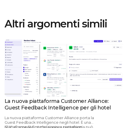
Altri argomenti simili
La nuova piattaforma Customer Alliance:
Guest Feedback Intelligence per gli hotel
La nuova piattaforma Customer Alliance porta la
Guest Feedback Intelligence negli hotel.
È una
piattaforma AI-first che riunisce recensioni,
💡
Vuoi scoprire come la nuova piattaforma può