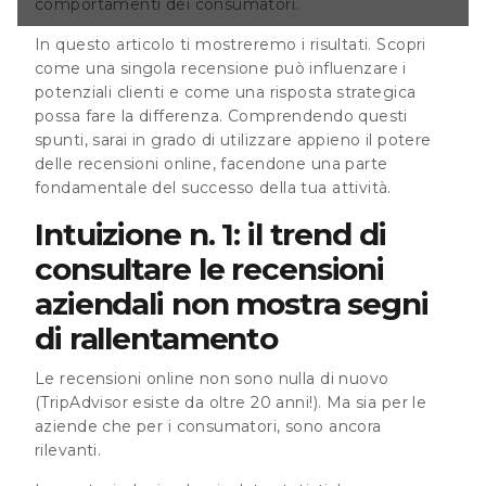
comportamenti dei consumatori.
er i consumatori,
a nostra indagine
In questo articolo ti mostreremo i risultati. Scopri
gnificative su
 si affidino alle
come una singola recensione può influenzare i
ndo luce sul loro
potenziali clienti e come una risposta strategica
 dei
possa fare la differenza. Comprendendo questi
spunti, sarai in grado di utilizzare appieno il potere
delle recensioni online, facendone una parte
fondamentale del successo della tua attività.
Intuizione n. 1: il trend di
consultare le recensioni
aziendali non mostra segni
di rallentamento
Le recensioni online non sono nulla di nuovo
(TripAdvisor esiste da oltre 20 anni!). Ma sia per le
aziende che per i consumatori, sono ancora
rilevanti.