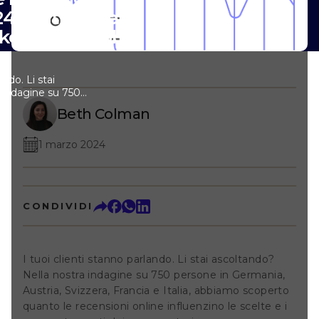
4 [statistiche
keter dovrebbe
ando. Li stai
 indagine su 750
tria, Svizzera,
Beth Colman
mo scoperto quanto
uenzino le scelte e
nsumatori. In
1 marzo 2024
remo i risultati.
a recensione può
 clienti e come una
 fare la
CONDIVIDI
do questi spunti,
re appieno il
 online, facendone
 del successo
I tuoi clienti stanno parlando. Li stai ascoltando?
ne n. 1: il trend di
 aziendali non
Nella nostra indagine su 750 persone in Germania,
amento Le
Austria, Svizzera, Francia e Italia, abbiamo scoperto
ono nulla di nuovo
quanto le recensioni online influenzino le scelte e i
tre 20 anni!). Ma