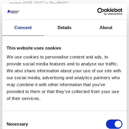
come ADR, OCC o RevPAR."
Intuizione n. 4: rispondere
alle recensioni è più
Consent
Details
About
importante di quanto si
pensi
This website uses cookies
Quando rispondi a una recensione, che sia positiva o
We use cookies to personalise content and ads, to
negativa, mostri di apprezzare il feedback dei tuoi
provide social media features and to analyse our traffic.
clienti. Non è solo una cosa carina da fare, ti aiuta a
We also share information about your use of our site with
costruire relazioni, favorisce la fiducia e incoraggia la
our social media, advertising and analytics partners who
fedeltà del cliente.
may combine it with other information that you’ve
I nostri risultati sono chiari: la maggior parte dei
provided to them or that they’ve collected from your use
consumatori si aspetta e apprezza il
of their services.
coinvolgimento delle aziende. Ecco cosa ha rivelato
la nostra indagine:
Consent
Necessary
Selection