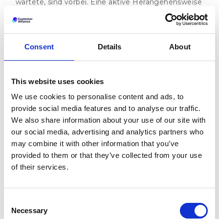
wartete, sind vorbei. Eine aktive Herangehensweise
an die Generierung und Verwaltung von
Bewertungen ist für Unternehmen, die ihr
Umsatzpotenzial maximieren möchten,
unerlässlich.
Consent
Details
About
Diese Strategie könnte eine Software zur
Verwaltung von Bewertungen beinhalten, aber
This website uses cookies
auch die Schaffung von Prozessen, die positives
Kundenfeedback und Engagement fördern. Sie
We use cookies to personalise content and ads, to
könnten zum Beispiel eine
provide social media features and to analyse our traffic.
Nachfasskommunikation nach dem Kauf einführen
We also share information about your use of our site with
und die Kunden auffordern, eine Bewertung zu
our social media, advertising and analytics partners who
hinterlassen. Sie könnten Ihre Mitarbeiter schulen,
may combine it with other information that you’ve
damit sie bei Kundenkontakten zu Bewertungen
provided to them or that they’ve collected from your use
ermutigen.
of their services.
Durch die Integration dieser Strategien können Sie
das Volumen und die Qualität Ihrer Bewertungen
erheblich beeinflussen. Wie Steffen erklärt, kann
Consent
sich dies direkt auf Ihre Markenwahrnehmung und
Necessary
Selection