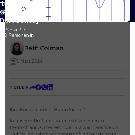
rtungsstudie
ken, die jeder
en sollte]
en Sie zu? In
750 Personen in
, der Schweiz,
aben wir
Beth Colman
rk Online-
cheidungen und
1. März 2024
aucher
ikel befasst sich
 Erfahren Sie, wie
 potenzielle
nn und wie eine
TEILEN
einen großen
nn. Wenn Sie
ehen, sind Sie in
 von Online-
Ihre Kunden reden. Hören Sie zu?
uschöpfen und sie
n Faktor für
In unserer Umfrage unter 750 Personen in
zu machen.
Deutschland, Österreich, der Schweiz, Frankreich
zu überprüfen,
und Italien haben wir herausgefunden, wie stark