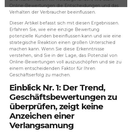
iner
Online-Bewertungen die Entscheidungen und das
-Bewertungen
Verhalten der Verbraucher beeinflussen.
dvisor gibt es
en!). Aber sowohl
Dieser Artikel befasst sich mit diesen Ergebnissen.
ch für
Erfahren Sie, wie eine einzige Bewertung
relevant wie eh
mfrage enthüllte
potenzielle Kunden beeinflussen kann und wie eine
iken darüber, wie
strategische Reaktion einen großen Unterschied
Bewertungen
machen kann. Wenn Sie diese Erkenntnisse
 ihre Rolle bei
verstehen, sind Sie in der Lage, das Potenzial von
Hier
Online-Bewertungen voll auszuschöpfen und sie zu
einem entscheidenden Faktor für Ihren
Geschäftserfolg zu machen.
Einblick Nr. 1: Der Trend,
Geschäftsbewertungen zu
überprüfen, zeigt keine
Anzeichen einer
Verlangsamung