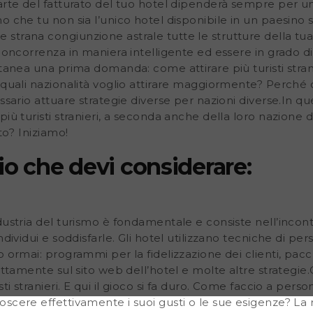
parte del fatturato del tuo hotel dipenderà sempre per u
o che tu non sia l’unico hotel disponibile in un paesino
trana congiunzione astrale tutte le strutture della tua 
concorrenza in maniera intelligente ed essere in grado di 
ontanea una prima domanda: come attirare più turisti str
 quali nazionalità voglio attirare maggiormente? Perché 
ssario attuare strategie diverse per nazioni diverse.In qu
iù turisti stranieri, a seconda anche della loro nazione 
to? Iniziamo!
io che devi considerare:
dustria del turismo è fondamentale e consiste nell’incont
ndividui e soddisfarle. Gli hotel utilizzano tecniche di p
o ormai: programmi per la fidelizzazione dei clienti, pacc
rettamente sul sito web dell’hotel e molte altre strategie
ti stranieri. E qui il gioco si fa duro. Come faccio a person
scere effettivamente i suoi gusti o le sue esigenze? La 