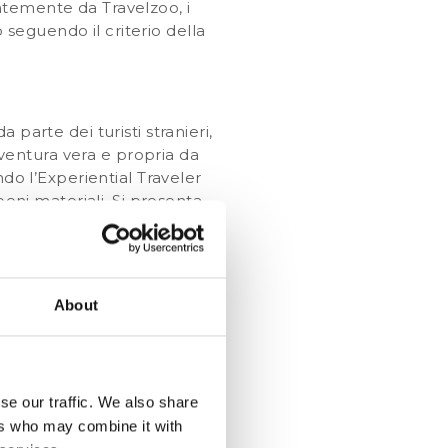
ntemente da Travelzoo, i
o seguendo il criterio della
parte dei turisti stranieri,
entura vera e propria da
ndo l’Experiential Traveler
beni materiali. Si presenta
ultato che anche le ricerche
end. La pianificazione
il soggiorno presso l’hotel
. Il raggiungimento di
About
dei turisti stranieri che
les/ca-italy-introduction?
i"]
da della
se our traffic. We also share
ers who may combine it with