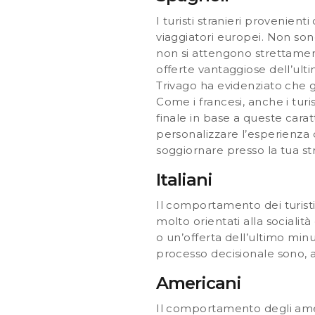
I turisti stranieri provenien
viaggiatori europei. Non sono
non si attengono strettamen
offerte vantaggiose dell’ulti
Trivago ha evidenziato che g
Come i francesi, anche i turi
finale in base a queste carat
personalizzare l’esperienza d
soggiornare presso la tua str
Italiani
Il comportamento dei turisti i
molto orientati alla socialit
o un’offerta dell’ultimo minu
processo decisionale sono, an
Americani
Il comportamento degli americ