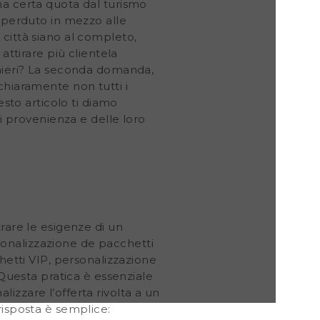
na certa quota dal turismo
 sperduto in mezzo alle
città siano al completo,
attirare più clientela
anieri? La seconda domanda,
chiaramente non tutti i
esto articolo ti diamo
di provenienza e delle loro
rare le esigenze di un
ersonalizzazione de pacchetti
hetti VIP, personalizzazione
.Questa pratica è essenziale
alizzare l’offerta rivolta a un
risposta è semplice: