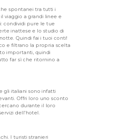
he spontanei tra tutti i
l viaggio a grandi linee e
 condividi pure le tue
rte inattese e lo studio di
te. Quindi fai i tuoi conti!
o e filtrano la propria scelta
to importanti, quindi
tto far sì che ritornino a
gli italiani sono infatti
evanti. Offri loro uno sconto
cercano durante il loro
rvizi dell’hotel.
. I turisti stranieri