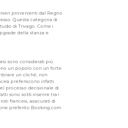
ranieri provenienti dal Regno
messo. Questa categoria di
tudio di Trivago. Come i
upgrade della stanza e
cesi sono considerati più
 sono un popolo con un forte
brare un cliché, non
cesi preferiscono infatti
el processo decisionale di
ti sono soliti inserire tra i
sti francesi, assicurati di
azione preferito Booking.com