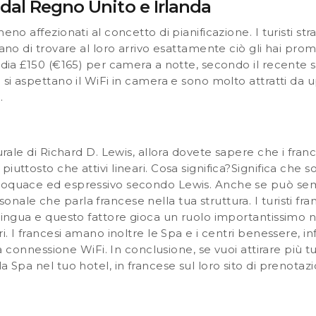
 dal Regno Unito e Irlanda
meno affezionati al concetto di pianificazione. I turisti st
tano di trovare al loro arrivo esattamente ciò gli hai pro
media £150 (€165) per camera a notte, secondo il recente s
i si aspettano il WiFi in camera e sono molto attratti da 
.
turale di Richard D. Lewis, allora dovete sapere che i fran
piuttosto che attivi lineari. Cosa significa?Significa che
 loquace ed espressivo secondo Lewis. Anche se può sem
ale che parla francese nella tua struttura. I turisti fran
 lingua e questo fattore gioca un ruolo importantissimo n
. I francesi amano inoltre le Spa e i centri benessere, infat
la connessione WiFi. In conclusione, se vuoi attirare più turi
la Spa nel tuo hotel, in francese sul loro sito di prenot