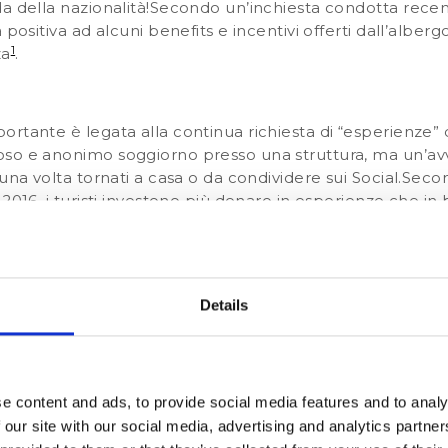
da della nazionalità!Secondo un’inchiesta condotta rece
positiva ad alcuni benefits e incentivi offerti dall’alberg
1
za
.
tante è legata alla continua richiesta di “esperienze” da 
so e anonimo soggiorno presso una struttura, ma un’avv
una volta tornati a casa o da condividere sui Social.Seco
2016, i turisti investono più denaro in esperienze che in 
creare esperienze autentiche e personalizzate con il ris
canze utilizzano parole chiave che rispecchiano questo tr
2
un’esperienza
.Gli stessi parametri utilizzati per rendere 
re adottate anche per garantire un’esperienza magnifica
Details
rò come abbiamo già ripetuto più volte dalla nazionalità 
194261" align="left" var1="https://calendly.com/ca-italy-sa
ource=it_resources_side_come-attirare-turisti-stranier
arre turisti stranieri a secon
e content and ads, to provide social media features and to analy
 our site with our social media, advertising and analytics partn