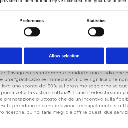
 provided to them or that they’ve collected from your use of their
 questo tipo di segmentazione, è necessario conoscere 
nazionalità. Vediamole insieme.
Preferences
Statistics
ecialista di comunicazione e antropologia linguistica, i
ome turisti orientati all’organizzazione e alla pianificaz
are metodicamente tutta la vacanza o il viaggio e attene
Allow selection
cidessi di offrire un’esperienza indimenticabile al tuo osp
i sul tuo sito web, tramite le OTA, via email oppure al te
spite. Trivago ha recentemente condotto uno studio che 
are una “gratificazione immediata”, il che significa che non
ire loro uno sconto del 50% sul prossimo soggiorno se qu
4
prima volta la vostra struttura
. I turisti tedeschi sono p
 prenotazione piuttosto che da un incentivo sulla fideliz
edeschi prendono in considerazione principalmente strut
o ricerche, quindi farai meglio a offrire questi due serviz