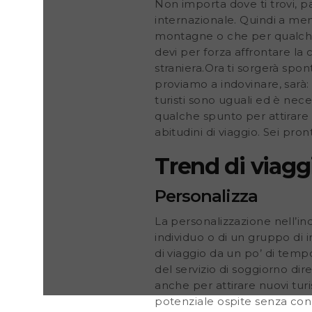
Non importa dove ti trovi, 
internazionale. Quindi a men
montagne o che per qualche s
devi per forza affrontare la 
straniera.Ora ti sorgerà sp
proviamo a indovinare, sarà:
turisti sono uguali ed è nece
qualche spunto per attirare p
abitudini di viaggio. Sei pron
Trend di viagg
Personalizza
La personalizzazione nell’in
individuo o di un gruppo di i
di viaggio da un po’ di temp
del servizio di soggiorno di
anche per attirare nuovi turis
potenziale ospite senza cono