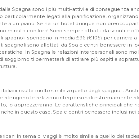
ti dalla Spagna sono i più multi-attivi e di conseguenza anc
 particolarmente legati alla pianificazione, organizzano i
te a un piano. Se hai un hotel dunque non preoccuparti:
mo minuto con loro! Sono sempre attratti da sconti e offe
li spagnoli spendono in media £96 (€105) per camera a not
sti spagnoli sono allettati da Spa e centri benessere in loc
teristiche. In Spagna le relazioni interpersonali sono mol
i soggiorno ti permetterà di attirare più ospiti e soprattu
uttura.
taliani risulta molto simile a quello degli spagnoli. Anche 
à e ritengono le relazioni interpersonali estremamente ril
to, lo apprezzeranno. Le caratteristiche principali che ri
che in questo caso, Spa e centri benessere inclusi nei se
ani in tema di viaggi è molto simile a quello dei tedeschi