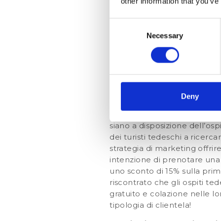
other information that you’ve
Quando decidiamo di attuare
Consent
esigenze di ogni differente 
Necessary
Selection
Tedeschi
Secondo Richard D. Lewis, sp
generalmente categorizzati c
tipicamente tedesca pianific
Deny
Quindi se tu, albergatore, de
che tutti gli optional che ha
siano a disposizione dell’o
dei turisti tedeschi a ricerc
strategia di marketing offr
intenzione di prenotare una 
uno sconto di 15% sulla prima
riscontrato che gli ospiti t
gratuito e colazione nelle lor
tipologia di clientela!