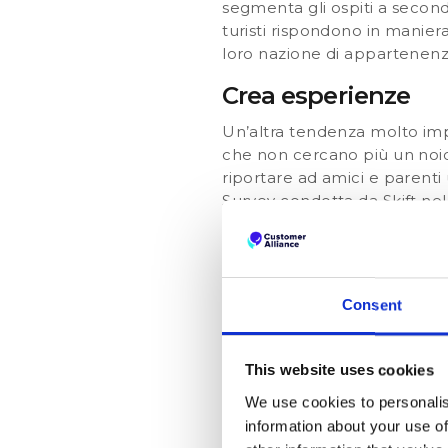
segmenta gli ospiti a secon
turisti rispondono in maniera 
loro nazione di appartenen
Crea esperienze
Un’altra tendenza molto impor
che non cercano più un noio
riportare ad amici e parenti 
Survey condotta da Skift nel 
sempre di più l’esigenza di 
svolte per pianificare le va
dell’esperienza è di per sé 
indimenticabile devono esse
Consent
questo obbiettivo dipende pe
volete attrarre.[ca-form id="
utm_campaign=website&utm_s
This website uses cookies
Come posso attr
We use cookies to personalis
information about your use of
nazionalità?