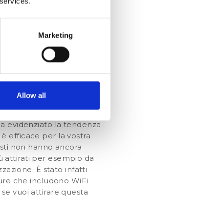
 services.
bene le abitudini e le
Marketing
 tedeschi possono essere
3
ione
. Infatti, è abitudine
rsi strettamente al piano.
Allow all
ite tedesco, devi assicurarti
lefono esistano davvero e
ha evidenziato la tendenza
 è efficace per la vostra
esti non hanno ancora
iù attirati per esempio da
zazione. È stato infatti
ture che includono WiFi
i se vuoi attirare questa