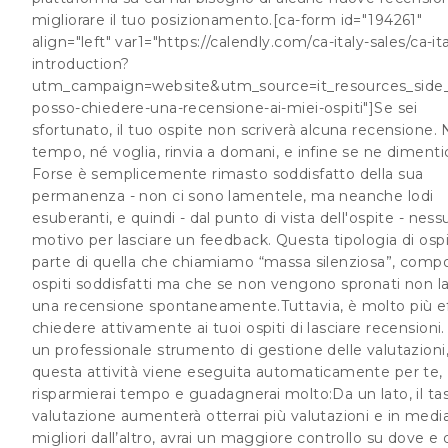
migliorare il tuo posizionamento.[ca-form id="194261"
align="left" var1="https://calendly.com/ca-italy-sales/ca-ita
introduction?
utm_campaign=website&utm_source=it_resources_sid
posso-chiedere-una-recensione-ai-miei-ospiti"]Se sei
sfortunato, il tuo ospite non scriverà alcuna recensione.
tempo, né voglia, rinvia a domani, e infine se ne dimenti
Forse è semplicemente rimasto soddisfatto della sua
permanenza - non ci sono lamentele, ma neanche lodi
esuberanti, e quindi - dal punto di vista dell'ospite - ness
motivo per lasciare un feedback. Questa tipologia di ospi
parte di quella che chiamiamo “massa silenziosa”, comp
ospiti soddisfatti ma che se non vengono spronati non l
una recensione spontaneamente.Tuttavia, è molto più e
chiedere attivamente ai tuoi ospiti di lasciare recensioni
un professionale strumento di gestione delle valutazioni
questa attività viene eseguita automaticamente per te,
risparmierai tempo e guadagnerai molto:Da un lato, il tas
valutazione aumenterà otterrai più valutazioni e in medi
migliori dall’altro, avrai un maggiore controllo su dove 