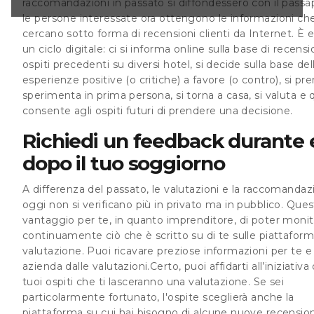
raccomandazioni in passato si diffondessero con il passap
on si verificano
le persone interessate ora ottengono le informazioni ch
lico. Questo ha il
cercano sotto forma di recensioni clienti da Internet. È
un ciclo digitale: ci si informa online sulla base di recensi
ospiti precedenti su diversi hotel, si decide sulla base del
esperienze positive (o critiche) a favore (o contro), si pre
sperimenta in prima persona, si torna a casa, si valuta e
consente agli ospiti futuri di prendere una decisione.
Richiedi un feedback durante 
dopo il tuo soggiorno
A differenza del passato, le valutazioni e la raccomanda
oggi non si verificano più in privato ma in pubblico. Quest
vantaggio per te, in quanto imprenditore, di poter monit
continuamente ciò che è scritto su di te sulle piattaform
valutazione. Puoi ricavare preziose informazioni per te e 
azienda dalle valutazioni.Certo, puoi affidarti all’iniziativa 
tuoi ospiti che ti lasceranno una valutazione. Se sei
particolarmente fortunato, l'ospite sceglierà anche la
piattaforma su cui hai bisogno di alcune nuove recension