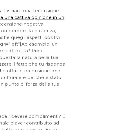
a lasciare una recensione
a una cattiva opinione in un
ecensione negativa
Non perdere la pazienza,
he quegli aspetti positivi
lign="left"]Ad esempio, un
ia di frutta? Puoi
 questa la natura della tua
zare il fatto che tu risponda
e offri.
Le recensioni sono
 culturale e perché è stato
 un punto di forza della tua
iace ricevere complimenti?
È
nale e aver contribuito ad
 tutte le recensioni.Ecco