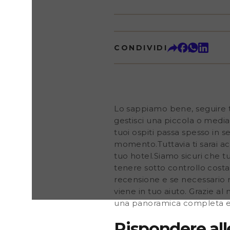
determinato momento.Tuttavia ti sarai accorto anch
dei clienti siano importanti per lo sviluppo del tuo 
stia offrendo un ottimo servizio ai tuoi ospiti, e prop
consigliamo di tenere sotto controllo costantemen
riguardo alla tua struttura sui vari portali di recens
CONDIVIDI
rispondere nel modo più corretto possibile.A ques
Alliance viene in tuo aiuto. Grazie al nostro strume
recensioni online sarai in grado di ottenere una 
dettagliata della tua immagine online su tutti i
Lo sappiamo bene, seguire tut
gestisci una piccola o media a
tuoi ospiti passa spesso in 
momento.Tuttavia ti sarai ac
tuo hotel.Siamo sicuri che tu
tenere sotto controllo costan
recensione e se necessario 
viene in tuo aiuto. Grazie al
una panoramica completa e 
Rispondere all