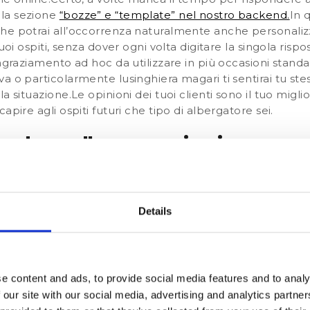
la sezione
“bozze” e “template” nel nostro backend.
In 
he potrai all’occorrenza naturalmente anche
personaliz
tuoi ospiti, senza dover ogni volta digitare la singola risp
ngraziamento ad hoc da utilizzare in più occasioni standa
a o particolarmente lusinghiera magari ti sentirai tu ste
la situazione.
Le opinioni dei tuoi clienti sono il tuo miglio
apire agli ospiti futuri che tipo di albergatore sei.
ondere alle recensioni
ui è meglio evitare di rispondere alle recensioni? Second
 le dovute accortezze può rivelarsi addirittura uno stru
to.
Anche la risposta che scrivi tu albergatore è consid
Details
all’utente
e ti aiuta nell'indicizzazione nei motori di ricerc
dei servizi aggiuntivi che offri oppure le peculiarità del
dalle recensioni dei tuoi ospiti.L’unico caso in cui ti sc
davanti a una recensione falsa oppure che contiene insulti
e content and ads, to provide social media features and to analy
consiglio spassionato è quello di far presente il problem
 our site with our social media, advertising and analytics partn
nsione, per farla eliminare.