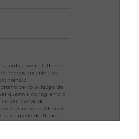
resa ardua, soprattutto se
lle recensioni online dei
determinato
ortanti per lo sviluppo del
 per questo ti consigliamo di
ui vari portali di
oposito, Customer Alliance
sarai in grado di
ottenere