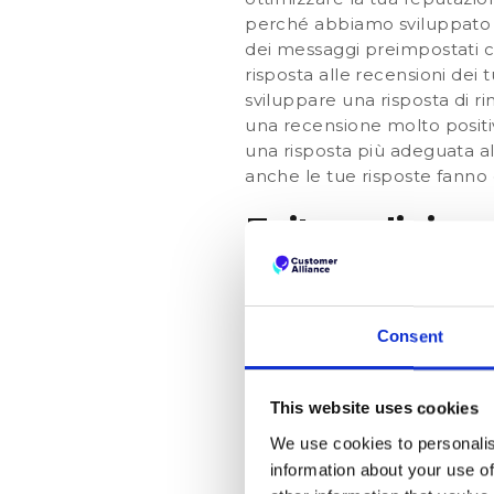
perché abbiamo sviluppato 
dei
messaggi preimpostati
c
risposta alle recensioni dei 
sviluppare una risposta di ri
una recensione molto positiv
una risposta più adeguata al
anche le tue risposte fanno c
Evitare di risp
Esistono delle occasioni in c
scritta in modo giusto e con
efficace e soprattutto gratui
Consent
contenuto unico generato d
risposta per elencare alcuni 
non traspaiono direttamente 
This website uses cookies
rispondere è quando ti trovi 
We use cookies to personalis
questa situazione il nostro 
information about your use of
cui compare la suddetta rece