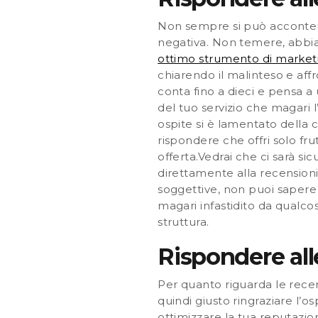
Non sempre si può accontent
negativa. Non temere, abbia
ottimo strumento di marketi
chiarendo il malinteso e af
conta fino a dieci e pensa a
del tuo servizio che magari 
ospite si è lamentato della
rispondere che offri solo fru
offerta.Vedrai che ci sarà s
direttamente alla recensioni 
soggettive
, non puoi sapere
magari infastidito da qualcosa
struttura.
Rispondere all
Per quanto riguarda le recens
quindi giusto
ringraziare l’os
ottimizzare
la tua reputazio