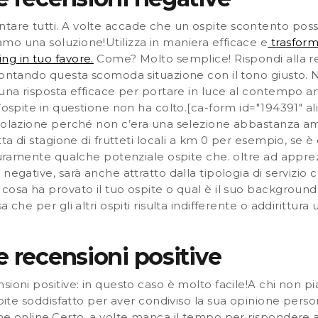
are tutti. A volte accade che un ospite scontento poss
mo una soluzione!Utilizza in maniera efficace e
trasform
ng in tuo favore.
Come? Molto semplice! Rispondi alla r
frontando questa scomoda situazione con il tono giusto. 
 una
risposta efficace
per portare in luce al contempo anc
l’ospite in questione non ha colto.[ca-form id="194391" a
 colazione perché non c’era una selezione abbastanza amp
tta di stagione di frutteti locali a km 0 per esempio, se è
icuramente qualche potenziale ospite che. oltre ad apprez
negative, sarà anche attratto dalla tipologia di servizio ch
 cosa ha provato il tuo ospite o qual è il suo background
 che per gli altri ospiti risulta indifferente o addirittura
e recensioni positive
ioni positive: in questo caso è molto facile!
A chi non p
pite soddisfatto
per aver condiviso la sua opinione perso
ne online.
Certo, a volte manca il tempo per rispondere a