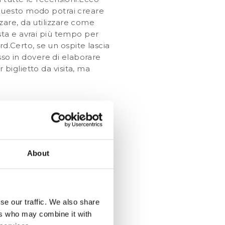
questo modo potrai creare
zare
, da utilizzare come
osta e avrai più tempo per
rd.Certo, se un ospite lascia
sso in dovere di elaborare
r biglietto da visita, ma
o noi una bella risposta,
mento di
marketing molto
erata tecnicamente
About
a. Puoi infatti utilizzare la
la tua struttura che magari
onsigliamo vivamente di
 razzisti o sessisti.In
se our traffic. We also share
a direttamente al portale su
ers who may combine it with