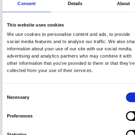
Consent
Details
About
This website uses cookies
We use cookies to personalise content and ads, to provide
social media features and to analyse our traffic. We also sha
information about your use of our site with our social media,
advertising and analytics partners who may combine it with
other information that you’ve provided to them or that they’ve
collected from your use of their services.
Quali sono i vantaggi di un software di
gestione delle recensioni?
Consent
In qualità di manager, ogni giorno vi destreggiate
Necessary
tra una miriade di compiti, dalla gestione del
Selection
personale alla supervisione delle attività.
Vi chiedete se c’è un modo per ottimizzare questo
Conoscete l’importanza delle recensioni online,
processo così stressante in modo da guadagnare
ma fate fatica a occuparvene, dal momento che
tempo prezioso e preservare la reputazione
La risposta sta in un software di gestione delle
Preferences
sono sparse su più piattaforme.
duramente guadagnata della vostra azienda.
revisioni. In questo articolo esploreremo i vantaggi
di questi potenti strumenti, facendo luce su come
Nota:
Customer Alliance è il nostro software di
possono rivoluzionare il modo di gestire,
gestione delle recensioni. Negli ultimi dieci anni
comprendere e rispondere ai feedback dei clienti.
abbiamo aiutato migliaia di aziende a gestire le
Statistics