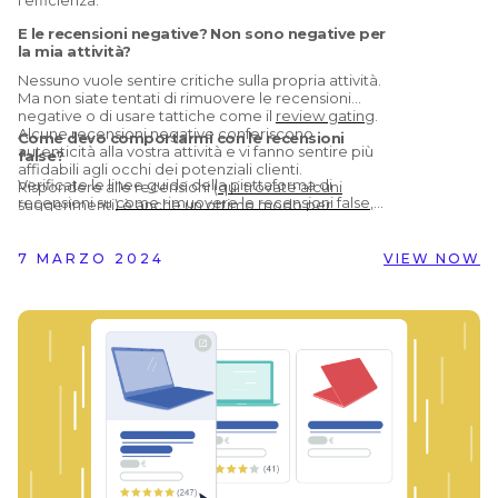
E le recensioni negative? Non sono negative per
la mia attività?
Nessuno vuole sentire critiche sulla propria attività.
Ma non siate tentati di rimuovere le recensioni
negative o di usare tattiche come il
review gating
.
Alcune recensioni negative conferiscono
Come devo comportarmi con le recensioni
autenticità alla vostra attività e vi fanno sentire più
false?
affidabili agli occhi dei potenziali clienti.
Verificate le linee guida della piattaforma di
Rispondere alle recensioni (
qui trovate alcuni
recensioni su
come rimuovere le recensioni false
,
suggerimenti
) è anche un ottimo modo per
poiché ognuna ha un proprio processo. Tuttavia,
mostrare il vostro servizio clienti e può ridurre
potete anche ridurre l’impatto della recensione
l’impatto di qualsiasi feedback negativo.
falsa con una risposta ben scritta (chiarendo che
7 MARZO 2024
VIEW NOW
non avete alcuna traccia del loro
acquisto/prenotazione). Potete anche lanciare una
campagna di raccolta di recensioni per oscurare le
recensioni false con feedback autentici e positivi.