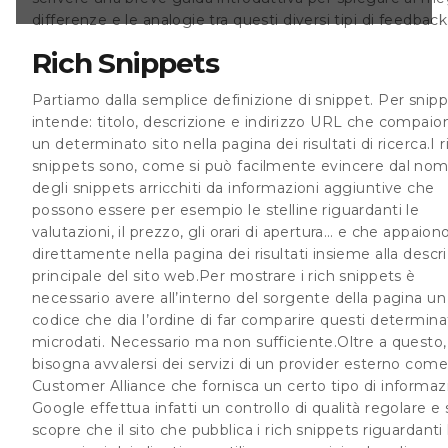
no direttamente
differenze e le analogie tra questi
diversi tipi di feedback
 insieme alla
el sito web.Per
Rich Snippets
 è necessario
rgente della pagina
Partiamo dalla semplice definizione di snippet. Per snipp
intende: titolo, descrizione e indirizzo URL che compaio
un determinato sito nella pagina dei risultati di ricerca.I r
snippets sono, come si può facilmente evincere dal nom
degli snippets arricchiti da informazioni aggiuntive che
possono essere per esempio le stelline riguardanti le
valutazioni, il prezzo, gli orari di apertura… e che appaion
direttamente nella pagina dei risultati insieme alla descr
principale del sito web.Per mostrare
i rich snippets
è
necessario avere all’interno del sorgente della pagina un
codice che dia l’ordine di far comparire questi determina
microdati. Necessario ma non sufficiente.Oltre a questo,
bisogna avvalersi dei servizi di un provider esterno come
Customer Alliance che fornisca un certo tipo di informazi
Google effettua infatti un controllo di qualità regolare
e 
scopre che il sito che pubblica i rich snippets riguardanti 