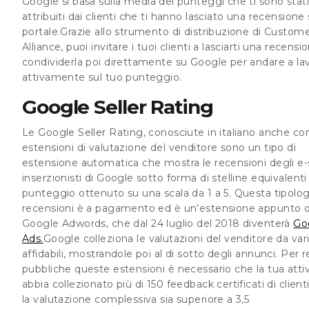
Google si basa sulla
media dei punteggi
che ti sono stati
attribuiti dai clienti che ti hanno lasciato una recensione 
portale.Grazie allo strumento di distribuzione di Custom
Alliance, puoi invitare i tuoi clienti a lasciarti una recensi
condividerla poi direttamente su Google per andare a la
attivamente sul tuo punteggio.
Google Seller Rating
Le Google Seller Rating, conosciute in italiano anche c
estensioni di valutazione del venditore
sono un tipo di
estensione automatica che mostra le recensioni degli e
inserzionisti di Google sotto forma di stelline equivalenti 
punteggio ottenuto su una scala da 1 a 5. Questa tipolog
recensioni è a pagamento ed è
un’estensione appunto d
Google Adwords
, che dal 24 luglio del 2018 diventerà
Go
Ads.
Google colleziona le valutazioni del venditore da vari
affidabili, mostrandole poi al di sotto degli annunci. Per 
pubbliche queste estensioni è necessario che la tua attiv
abbia collezionato più di 150 feedback certificati di client
la valutazione complessiva sia superiore a 3,5