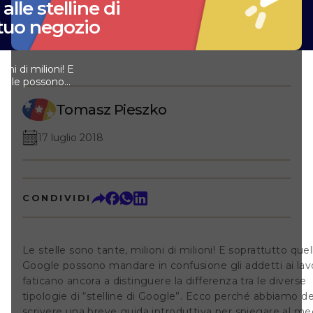
alle stelline di
 tuo negozio
oni di milioni! E
oogle possono
i addetti ai lavori
stinguere la
Tomasz Pieszko
tipologie di
cco perché
17 luglio 2018
ere una breve
piegare al meglio
ie tra questi
 Rich Snippets
definizione di
CONDIVIDI
ntende: titolo,
 URL che
minato sito nella
cerca.I rich snippets
Le stelle sono tante, milioni di milioni! E soprattutto quel
lmente evincere
Google possono mandare in confusione gli addetti ai lav
arricchiti da
faticano ancora a distinguere la differenza tra le diverse
e che possono
elline riguardanti
tipologie di
“stelline di Google”
. Ecco perché abbiamo de
li orari di
scrivere una breve guida introduttiva per spiegare al meg