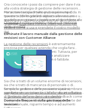
Ora conoscete i passi da compiere per dare il via
alla vostra strategia di gestione delle recensioni.
Ma tenere traccia di tutto può essere una sfida. In
Per aiutarvi a risparmiare ancora più tempo,
questo modello gratuito abbiamo creato uno
troverete 30+ modelli di risposta alle revisioni e un
spazio per registrare, classificare e rispondere alle
modello per creare la vostra e-mail di richiesta di
Ottenete il vostro modello gratuito di gestione
recensioni.
revisione.
Guardate il breve video qui sotto per
delle revisioni
vedere come si usa e prendete il vostro modello
qui.
Eliminate il lavoro manuale dalla gestione delle
revisioni con Customer Alliance
La gestione delle recensioni
è estremamente
preziosa per qualsiasi azienda che voglia farsi
trovare online e attirare più clienti. Tuttavia, per
molti, raccogliere, rispondere e analizzare
manualmente le recensioni non è fattibile.
Sia che si tratti di un volume enorme di recensioni,
sia che si tratti di mancanza di personale o di
tempo, la gestione delle recensioni può sembrare
Se volete vedere come possiamo aiutarvi,
rapidamente un ostacolo. Utilizzando un software
scegliete un orario per una telefonata introduttiva
di gestione delle recensioni e dei feedback come
di 15 minuti con uno dei nostri esperti
.
Customer Alliance, si elimina la maggior parte del
Domande frequenti sulla gestione delle
lavoro manuale, risparmi tempo e ad aumenti
revisioni
l’efficienza.