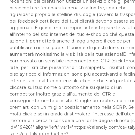
recensioni dei clienti non utilizza un servizio che gli per
di raccogliere feedback lo penalizza.Inoltre, i dati che
riguardano proprio le
stelline di Google
(ovvero la traspo
dei feedback certificati dei tuoi clienti) devono essere 
aggiornati. È quindi molto importante integrare le valuta
all’interno del
sito internet del tuo e-shop
poiché questa
azione ti permetterà anche di aggiungere il codice per
pubblicare i rich snippets. L’unione di questi due strumen
aumenterà moltissimo la visibilità della tua azienda!È infa
comprovato un sensibile
incremento del CTR
(click thr
rate) per i siti che presentano rich snippets. I risultati co
display ricco di informazioni sono più accattivanti e faci
intercettabili dal tuo potenziale cliente che sarà portato 
cliccare sul tuo nome piuttosto che su quello di un
competitor.Inoltre grazie all’aumento del CTR e
conseguentemente di visite, Google potrebbe addirittur
premiarti con un
miglior posizionamento nella SERP
. Se
molti click e sei in grado di stimolare l’interesse dell’utent
motore di ricerca ti considera una fonte degna di nota![
id="194261" align="left" var1="https://calendly.com/ca-ital
sales/ca-italy-introduction?