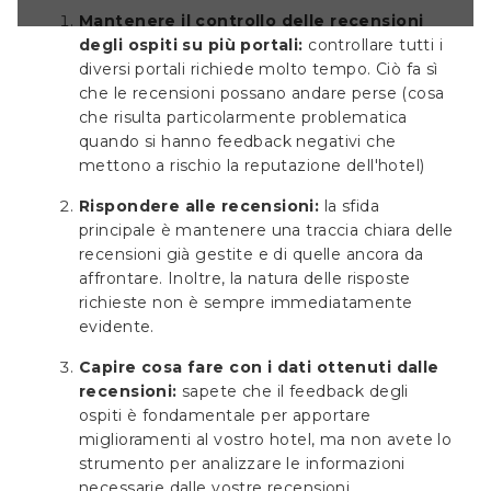
analizzare le
Mantenere il controllo delle recensioni
dalle vostre
degli ospiti su più portali:
controllare tutti i
rsi software di
diversi portali richiede molto tempo. Ciò fa sì
i che risolvono
strumenti vi
che le recensioni possano andare perse (cosa
e recensioni in
che risulta particolarmente problematica
quando si hanno feedback negativi che
mettono a rischio la reputazione dell'hotel)
Rispondere alle recensioni:
la sfida
principale è mantenere una traccia chiara delle
recensioni già gestite e di quelle ancora da
affrontare. Inoltre, la natura delle risposte
richieste non è sempre immediatamente
evidente.
Capire cosa fare con i dati ottenuti dalle
recensioni:
sapete che il feedback degli
ospiti è fondamentale per apportare
miglioramenti al vostro hotel, ma non avete lo
strumento per analizzare le informazioni
necessarie dalle vostre recensioni.