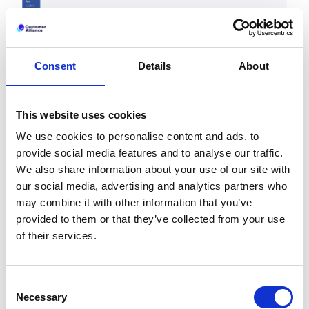
Consent
Details
About
This website uses cookies
We use cookies to personalise content and ads, to
Con questa visione personalizzata dei vostri dati,
provide social media features and to analyse our traffic.
potete scegliere e aggiungere a mano i riquadri
We also share information about your use of our site with
KPI, adattando la dashboard alle vostre esigenze.
our social media, advertising and analytics partners who
Approfondite le vostre metriche e scoprite le
may combine it with other information that you’ve
tendenze nascoste con tabelle aggiuntive per
provided to them or that they’ve collected from your use
touchpoint e subaccount. Regolate i tempi e i
of their services.
parametri di riferimento per monitorare i vostri
progressi e rispondere rapidamente ai cambiamenti.
Consent
La KPI Dashboard vi offre la possibilità di controllare
Necessary
la situazione, aiutandovi a risparmiare tempo, a
Selection