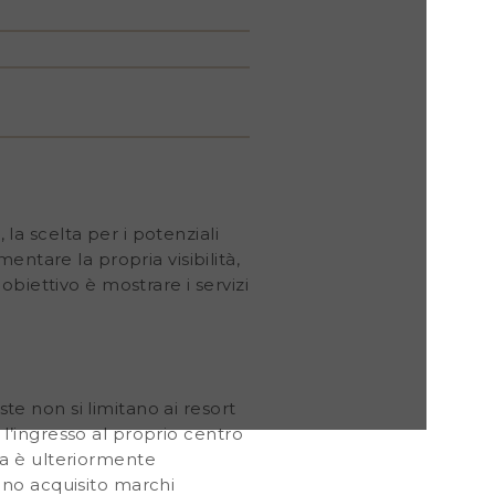
 la scelta per i potenziali
ntare la propria visibilità,
biettivo è mostrare i servizi
ste non si limitano ai resort
e l’ingresso al proprio centro
a è ulteriormente
nno acquisito marchi