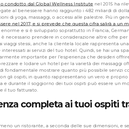
o condotto dal Global Wellness Institute
nel 2015 ha rile
egate al benessere hanno raggiunto i 482 miliardi di dolla
zioni di yoga, massaggi, o accessi alle palestre. Più in gen
ssere nel 2017, e si prevede che questa cifra salirà a un m
norme e si è sviluppato soprattutto in Francia, Germania, 
n è necessario prendere in considerazione altre cifre per 
i viaggi stessi, anche la clientela locale rappresenta un
nteressati ai servizi del tuo hotel. Quindi, se hai una sp
olarmente importante per l’esperienza che desideri offrire 
zzare e lodare un hotel per la varietà dei massaggi offer
indi fondamentale mostrare quanto più possibile servizi 
on gli ospiti, in quanto rappresentano un vero e proprio
 e durante il soggiorno dei tuoi ospiti può essere un mo
 il tuo fatturato.
enza completa ai tuoi ospiti tr
no un ristorante, a seconda delle sue dimensioni, e se c