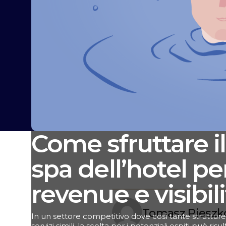
Come sfruttare il
spa dell’hotel pe
revenue e visibil
Tomasz Pieszk
In un settore competitivo dove così tante strutture
servizi simili, la scelta per i potenziali ospiti può ris