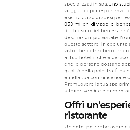
specializzati in spa.
Uno studi
viaggiatori per esperienze l
esempio, i soldi spesi per le
830 milioni di viaggi di bene
del turismo del benessere è e
destinazioni più visitate. No
questo settore. In aggiunta a
visto che potrebbero essere i
al tuo hotel, il che è partic
che le persone possano appre
qualità della palestra. È qu
e nella tua comunicazione c
Promuovere la tua spa prima
ulteriori vendite e aumentare
Offri un’esperi
ristorante
Un hotel potrebbe avere o me