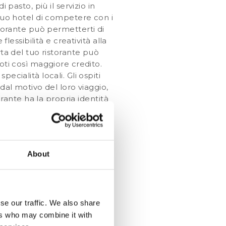
 pasto, più il servizio in
 tuo hotel di competere con i
ristorante può permetterti di
lessibilità e creatività alla
rta del tuo ristorante può
oti così maggiore credito.
ecialità locali. Gli ospiti
dal motivo del loro viaggio,
orante ha la propria identità
ndo un account Google My
piti sono fondamentali per la
n cui taggano il tuo
tto sull’immagine del tuo
About
ive. Offrendo una selezione
 ospiti che soggiornano nel
iaggio dell’ospite nell’email
se our traffic. We also share
ers who may combine it with