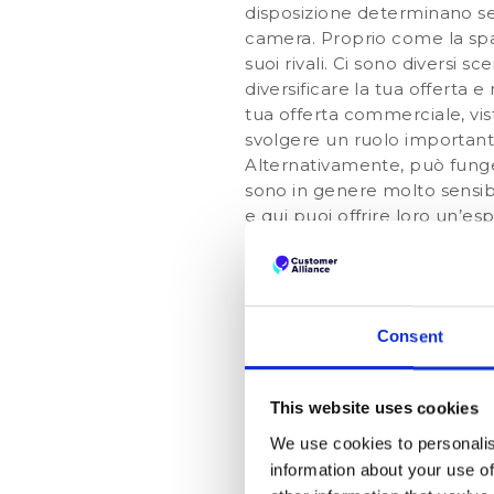
disposizione determinano se pu
camera. Proprio come la spa,
suoi rivali. Ci sono diversi sc
diversificare la tua offerta e
tua offerta commerciale, vist
svolgere un ruolo importante
Alternativamente, può fungere
sono in genere molto sensibil
e qui puoi offrire loro un’es
separata, devi implementa
Business separato, o una pa
visibilità del tuo ristorante.
No
ristorante e, cosa più impor
Consent
marchio. Anche il servizio i
di pasti (che non devono per
tuo hotel per motivi di lavor
This website uses cookies
pre-stay, o in una email invi
We use cookies to personalis
Per concluder
information about your use of