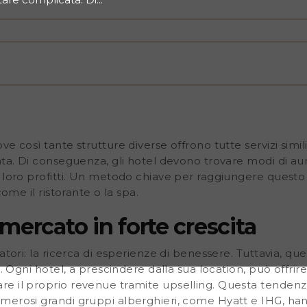
tare la propria visibilità,
odo chiave per raggiungere
 può offrire, come il
 crescita C’è una tendenza
e. Tuttavia, queste non si
i hotel, a prescindere dalla
ro benessere e quindi
uesta tendenza è
randi gruppi alberghieri,
zati in spa. Uno studio
rilevato che
 così tante strutture diverse offrono tutte servizi simili,
ata. Di conseguenza, gli hotel devono trovare modi di aume
 loro profitti. Un metodo chiave per raggiungere questo o
come il ristorante o la spa.
mercato in forte crescita
atori: la ricerca di esperienze di benessere. Tuttavia, que
e. Ogni hotel, a prescindere dalla sua location, può offrir
e il proprio revenue tramite upselling. Questa tendenz
merosi grandi gruppi alberghieri, come Hyatt e IHG, ha