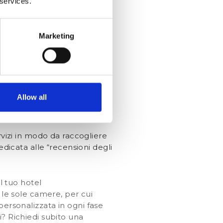
 services.
ssibilità di effettuare
mentale,
perché questo è il
meglio il proprio soggiorno,
Marketing
clientela regolare e locale,
 e permetti loro di prenotare
ica:
 metodi di prenotazione e/o
Allow all
ferta speciale.
vizi in modo da raccogliere
dicata alle “recensioni degli
l tuo hotel
 le sole camere, per cui
ersonalizzata in ogni fase
i? Richiedi subito una