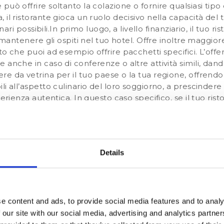
ò offrire soltanto la colazione o fornire qualsiasi tipo di
 il ristorante gioca un ruolo decisivo nella capacità del
enari possibili.In primo luogo, a livello finanziario, il tuo 
 mantenere gli ospiti nel tuo hotel. Offre inoltre maggiore f
o che puoi ad esempio offrire pacchetti specifici. L’offe
 anche in caso di conferenze o altre attività simili, dand
 da vetrina per il tuo paese o la tua regione, offrendo sp
i all’aspetto culinario del loro soggiorno, a prescindere 
perienza autentica. In questo caso specifico, se il tuo rist
re una
strategia di marketing
adeguata, ad esempio crea
gina di TripAdvisor. Naturalmente,
le recensioni degli os
n esitare a chiedere ai tuoi ospiti di lasciare commenti i
tante, recensioni sui suoi servizi per massimizzare l’impa
Details
n camera è una fonte non trascurabile di entrate aggiunt
 forza essere complessi), puoi facilmente soddisfare gli
o. Puoi promuovere il servizio in camera a ogni fase del v
ata durante il soggiorno.
e content and ads, to provide social media features and to analy
e…
 our site with our social media, advertising and analytics partn