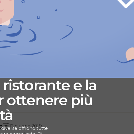
 ristorante e la
r ottenere più
ità
o
12 giugno 2019
 diverse offrono tutte
ultare complicata. Di