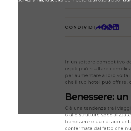
conseguenza, gli hotel devono trovare modi di aumen
per aumentare a loro volta i loro profitti. Un met
questo obiettivo è mostrare i servizi che il tuo hotel
ristorante o la spa. Benessere: un mercato in forte
CONDIVIDI
tra i viaggiatori: la ricerca di esperienze di benesser
limitano ai resort o alle strutture specializzate. Ogn
sua location, può offrire l’ingresso al proprio cent
aumentare il proprio revenue tramite upselling. Q
ulteriormente confermata dal fatto che numerosi g
come Hyatt e IHG, hanno acquisito marchi specializ
condotto dal Global Wellness Institute nel 2015 ha 
In un settore competitivo dove
ospiti può risultare complic
per aumentare a loro volta i
che il tuo hotel può offrire, 
Benessere: un 
C’è una tendenza tra i viaggi
o alle strutture specializzat
benessere e quindi aumentar
confermata dal fatto che nu