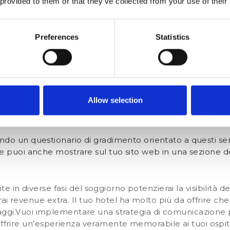
 provided to them or that they’ve collected from your use of their
ne al tuo ristorante e ai tuoi centri benessere ti danno la po
fase del customer journey.
Il messaggio pre-stay è fonda
l tuo ospite informazioni e dettagli utili per iniziare al 
Preferences
Statistics
ontribuendo a creare un’esperienza piacevole.Per la tua 
questi servizi in una newsletter e sui tuoi account social
anto riguarda gli ospiti della tua struttura invece comun
 email pre-stay in cui introduci i servizi che offri e i vari
Allow selection
n un’ email o un messaggio, in cui puoi promuovere un’of
ndo un questionario di gradimento orientato a questi ser
e puoi anche mostrare sul tuo sito web in una sezione de
 in diverse fasi del soggiorno potenzierai la visibilità de
ai revenue extra. Il tuo hotel ha molto più da offrire che
aggi.
Vuoi implementare una strategia di comunicazione p
offrire un’esperienza veramente memorabile ai tuoi ospit