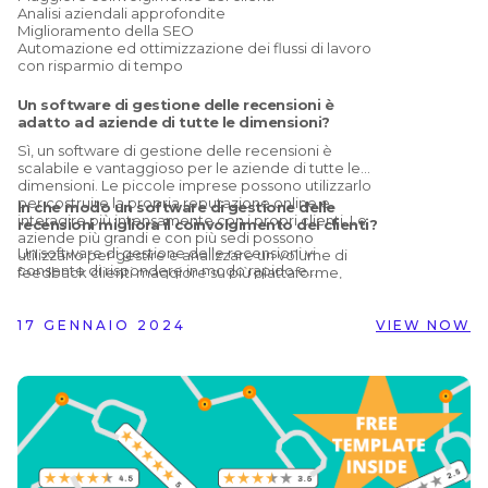
Analisi aziendali approfondite
Miglioramento della SEO
Automazione ed ottimizzazione dei flussi di lavoro
con risparmio di tempo
Un software di gestione delle recensioni è
adatto ad aziende di tutte le dimensioni?
Sì, un software di gestione delle recensioni è
scalabile e vantaggioso per le aziende di tutte le
dimensioni. Le piccole imprese possono utilizzarlo
per costruire la propria reputazione online e
In che modo un software di gestione delle
interagire più intensamente con i propri clienti. Le
recensioni migliora il coinvolgimento dei clienti?
aziende più grandi e con più sedi possono
Un software di gestione delle recensioni vi
utilizzarlo per gestire e analizzare un volume di
consente di rispondere in modo rapido e
feedback clienti maggiore su più piattaforme,
professionale ai feedback dei clienti. Fornendo
mantenendo così un’immagine coerente del
risposte tempestive, potete dimostrare ai clienti
marchio.
che apprezzate il loro giudizio, aumentando così la
17 GENNAIO 2024
VIEW NOW
loro soddisfazione e fidelizzazione. Inoltre, il
software può aiutarvi a identificare le critiche o gli
apprezzamenti più frequenti da parte degli ospiti e
a rispondere di conseguenza, migliorando i
prodotti, i servizi e l’esperienza complessiva dei
clienti.