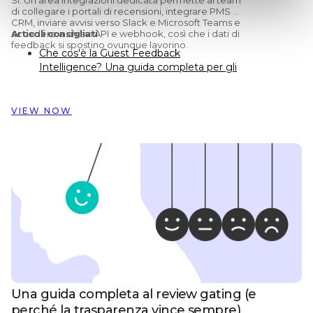
di collegare i portali di recensioni, integrare PMS e
CRM, inviare avvisi verso Slack e Microsoft Teams e
accedere a chiavi API e webhook, così che i dati di
Articoli consigliati
feedback si spostino ovunque lavorino.
Che cos'è la Guest Feedback
Intelligence? Una guida completa per gli
hotel
Preston Palace: come i dati sul feedback
degli ospiti hanno ispirato la
VIEW NOW
ristrutturazione di 324 camere
Come Dorint Hotels & Resorts usa
Customer Alliance per gestire il feedback
degli ospiti su quasi 60 hotel
Una guida completa al review gating (e
perché la trasparenza vince sempre)