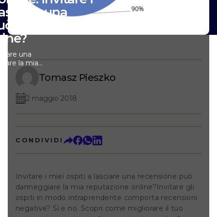
lasciare una
uò danneggiare
gine?
asciare una
iare la mia
re gli ospiti in
Tomasz Pieszko
comporta
 e no. Scopri come
ggio nonostante le
2 maggio 2018
recensioni degli
randiose, ma
a prospettiva
. L'unica
CONDIVIDI
o ovunque, ed è
attenzione. Ci
arle. Puoi
la e accettarle
Invitare i miei ospiti a lasciare una recensione può
colare quelle
o sforzo per
danneggiare la mia reputazione online?Invitare gli
ne online in
ospiti in modo intraprendente comporta recensioni
rente, chiedendo
negative? Sì e no. Scopri come migliorare il tuo
 recensioni.Quindi