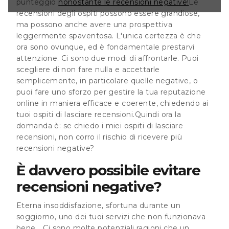
punteggio
nonostante le recensioni negative!
Le
do i miei ospiti di
orro il rischio di
recensioni degli ospiti possono essere grandiose,
negative? È
ma possono anche avere una prospettiva
e recensioni
leggermente spaventosa. L'unica certezza è che
isfazione,
ora sono ovunque, ed è fondamentale prestarvi
giorno, uno dei
attenzione. Ci sono due modi di affrontarle. Puoi
zionava bene... Ci
gioni
scegliere di non fare nulla e accettarle
semplicemente, in particolare quelle negative, o
puoi fare uno sforzo per gestire la tua reputazione
online in maniera efficace e coerente, chiedendo ai
tuoi ospiti di lasciare recensioni.Quindi ora la
domanda è: se chiedo i miei ospiti di lasciare
recensioni, non corro il rischio di ricevere più
recensioni negative?
È davvero possibile evitare
recensioni negative?
Eterna insoddisfazione, sfortuna durante un
soggiorno, uno dei tuoi servizi che non funzionava
bene... Ci sono molte potenziali ragioni che un