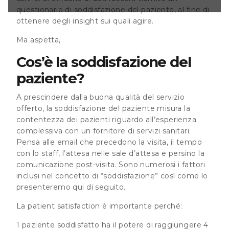
mportante perché:
questionario di soddisfazione del paziente, al fine di
 il potere di
ottenere degli insight sui quali agire.
 clienti mentre 1
può influenzare
Ma aspetta,
iali pazienti
ero? Ma
Cos’è la soddisfazione del
ro
paziente?
A prescindere dalla buona qualità del servizio
offerto, la soddisfazione del paziente misura la
contentezza dei pazienti riguardo all’esperienza
complessiva con un fornitore di servizi sanitari.
Pensa alle email che precedono la visita, il tempo
con lo staff, l’attesa nelle sale d’attesa e persino la
comunicazione post-visita. Sono numerosi i fattori
inclusi nel concetto di “soddisfazione” così come lo
presenteremo qui di seguito.
La patient satisfaction è importante perché:
1 paziente soddisfatto ha il potere di raggiungere 4