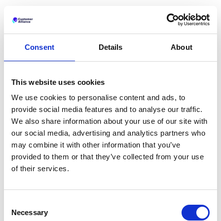
Segmentare i tuoi pazienti
Offrire una comunicazione avanzata durante il
patient journey
Consent
Details
About
(P.S. Noi di
Customer Alliance
offriamo una
piattaforma di patient satisfaction scalabile, che può
This website uses cookies
essere utilizzata sia da piccoli studi che da grandi
We use cookies to personalise content and ads, to
ospedali.)
provide social media features and to analyse our traffic.
Fai evolvere la tua attività
We also share information about your use of our site with
sfruttando i feedback
our social media, advertising and analytics partners who
may combine it with other information that you’ve
Imposta gli obiettivi, monitora i progressi, evolvi.
provided to them or that they’ve collected from your use
Ripeti.
of their services.
7 pazienti su 10 che rilasciano feedback si
aspettano dei miglioramenti organizzativi
(2)
.
Consent
In breve, non deluderli.
Necessary
Selection