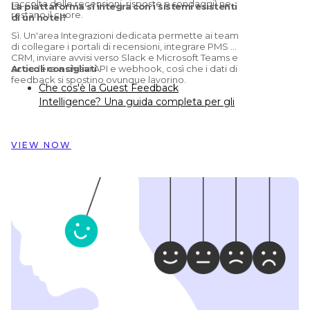
raccolta delle recensioni, risposte e sondaggi) ne
La piattaforma si integra con i sistemi esistenti
restano il cuore.
di un hotel?
Sì. Un'area Integrazioni dedicata permette ai team
di collegare i portali di recensioni, integrare PMS e
CRM, inviare avvisi verso Slack e Microsoft Teams e
accedere a chiavi API e webhook, così che i dati di
Articoli consigliati
feedback si spostino ovunque lavorino.
Che cos'è la Guest Feedback
Intelligence? Una guida completa per gli
hotel
Preston Palace: come i dati sul feedback
degli ospiti hanno ispirato la
VIEW NOW
ristrutturazione di 324 camere
Come Dorint Hotels & Resorts usa
Customer Alliance per gestire il feedback
degli ospiti su quasi 60 hotel