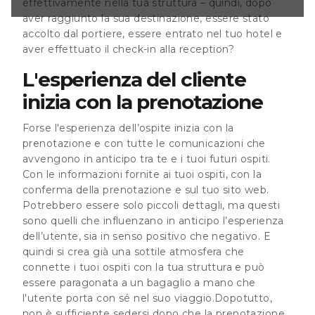
effettivamente nella tua struttura – quindi, dopo
ipo l’esperienza
 positivo che
aver raggiunto la sua destinazione, essere stato
a già una sottile
accolto dal portiere, essere entrato nel tuo hotel e
i tuoi ospiti con
aver effettuato il check-in alla reception?
ssere
L'esperienza del cliente
inizia con la prenotazione
Forse l'esperienza dell’ospite inizia con la
prenotazione e con tutte le comunicazioni che
avvengono in anticipo tra te e i tuoi futuri ospiti.
Con le informazioni fornite ai tuoi ospiti, con la
conferma della prenotazione e sul tuo sito web.
Potrebbero essere solo piccoli dettagli, ma questi
sono quelli che influenzano in anticipo l’esperienza
dell’utente, sia in senso positivo che negativo. E
quindi si crea già una sottile atmosfera che
connette i tuoi ospiti con la tua struttura e può
essere paragonata a un bagaglio a mano che
l'utente porta con sé nel suo viaggio.Dopotutto,
non è sufficiente sedersi dopo che la prenotazione