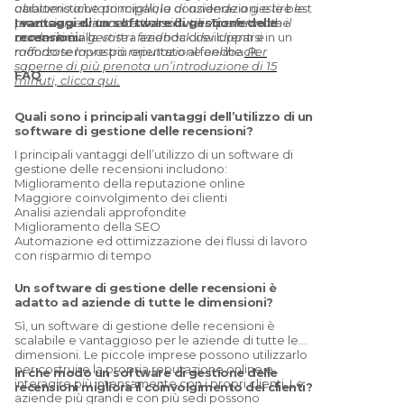
caratteristiche principali, le considerazioni e le best
abbiamo aiutato migliaia di aziende a gestire le
practice per la scelta del software perfetto che
recensioni evitando stress inutili. Trasformate il
I vantaggi di un software di gestione delle
consentirà alla vostra azienda di svilupparsi in un
modo in cui gestite i feedback dei clienti e
recensioni:
mondo sempre più orientato al feedback.
rafforzate la vostra reputazione online.
Per
saperne di più prenota un’introduzione di 15
FAQ
minuti, clicca qui.
Quali sono i principali vantaggi dell’utilizzo di un
software di gestione delle recensioni?
I principali vantaggi dell’utilizzo di un software di
gestione delle recensioni includono:
Miglioramento della reputazione online
Maggiore coinvolgimento dei clienti
Analisi aziendali approfondite
Miglioramento della SEO
Automazione ed ottimizzazione dei flussi di lavoro
con risparmio di tempo
Un software di gestione delle recensioni è
adatto ad aziende di tutte le dimensioni?
Sì, un software di gestione delle recensioni è
scalabile e vantaggioso per le aziende di tutte le
dimensioni. Le piccole imprese possono utilizzarlo
per costruire la propria reputazione online e
In che modo un software di gestione delle
interagire più intensamente con i propri clienti. Le
recensioni migliora il coinvolgimento dei clienti?
aziende più grandi e con più sedi possono