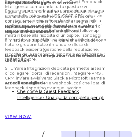
l'immagine online di un hotel. La Guest Feedback
approssimazioni.
Che tipi di sondaggi posso creare?
Intelligence comprende tutto questo e vi
Potete creare sondaggi da una pagina vuota o da
aggiunge la comprensione del feedback su larga
un modello, utilizzando NPS, CSAT, CES, valutazioni
scala, la sua condivisione tra i team e l'azione
con stelle ed emoji, campi di testo e domande a
conseguente, il che rafforza anche i segnali di
scelta singola o multipla. Le sotto-domande
reputazione che oggi gli assistenti AI e i motori di
La nuova piattaforma Customer Alliance è
condizionali vi permettono di attivare follow-up
ricerca usano per consigliare gli hotel.
disponibile da subito?
mirati in base alla risposta di un ospite. I sondaggi
Sì. La piattaforma AI-first è disponibile da subito per
illimitati sono disponibili nei piani che li includono.
hotel e gruppi in tutto il mondo, e i flussi di
feedback esistenti (gestione della reputazione,
raccolta delle recensioni, risposte e sondaggi) ne
La piattaforma si integra con i sistemi esistenti
restano il cuore.
di un hotel?
Sì. Un'area Integrazioni dedicata permette ai team
di collegare i portali di recensioni, integrare PMS e
CRM, inviare avvisi verso Slack e Microsoft Teams e
accedere a chiavi API e webhook, così che i dati di
Articoli consigliati
feedback si spostino ovunque lavorino.
Che cos'è la Guest Feedback
Intelligence? Una guida completa per gli
hotel
Preston Palace: come i dati sul feedback
degli ospiti hanno ispirato la
VIEW NOW
ristrutturazione di 324 camere
Come Dorint Hotels & Resorts usa
Customer Alliance per gestire il feedback