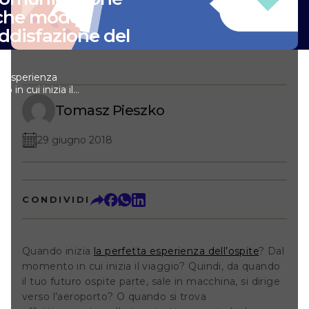
n che modo
oddisfazione del
a esperienza
 in cui inizia il
do il tuo futuro
Tomasz Pieszko
china, si dirige
ando si trova
 struttura –
29 giugno 2018
nto la sua
to accolto dal
 nel tuo hotel e
in alla reception?
CONDIVIDI
inizia con la
perienza
 prenotazione e
oni che
Quando inizia
la perfetta esperienza dell’ospite
? Dal
 te e i tuoi futuri
i fornite ai tuoi
momento in cui inizia il viaggio? Quindi, da quando
della prenotazione
il tuo futuro ospite parte, sale in macchina, si dirige
rebbero essere
verso l’aeroporto? O quando si trova
 questi sono quelli