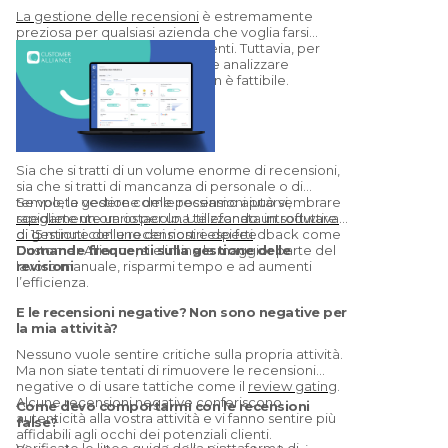
La gestione delle recensioni
è estremamente
preziosa per qualsiasi azienda che voglia farsi
trovare online e attirare più clienti. Tuttavia, per
molti, raccogliere, rispondere e analizzare
manualmente le recensioni non è fattibile.
Sia che si tratti di un volume enorme di recensioni,
sia che si tratti di mancanza di personale o di
tempo, la gestione delle recensioni può sembrare
Se volete vedere come possiamo aiutarvi,
rapidamente un ostacolo. Utilizzando un software
scegliete un orario per una telefonata introduttiva
di gestione delle recensioni e dei feedback come
di 15 minuti con uno dei nostri esperti
.
Customer Alliance, si elimina la maggior parte del
Domande frequenti sulla gestione delle
lavoro manuale, risparmi tempo e ad aumenti
revisioni
l’efficienza.
E le recensioni negative? Non sono negative per
la mia attività?
Nessuno vuole sentire critiche sulla propria attività.
Ma non siate tentati di rimuovere le recensioni
negative o di usare tattiche come il
review gating
.
Alcune recensioni negative conferiscono
Come devo comportarmi con le recensioni
autenticità alla vostra attività e vi fanno sentire più
false?
affidabili agli occhi dei potenziali clienti.
Verificate le linee guida della piattaforma di