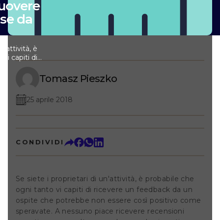
uovere
lse da
n'attività, è
vi capiti di
 un ospite che
sì positivo come
Tomasz Pieszko
ace ricevere
 a volte succede
25 aprile 2018
ività orientata al
e essere sempre
tive, ma è
adattarvisi. Ma
 ospite lascia una
CONDIVIDI
or che non si basa
? Probabilmente non
ato la vostra
iata per un'altra
Se siete i proprietari di un'attività, è probabile che
ividuazione delle
ogni tanto vi capiti di ricevere un feedback da un
ecensioni
sioni da parte
ospite che potrebbe non essere così positivo come
empo, quindi ora
speravate. A nessuno piace ricevere recensioni
 false o quelle che