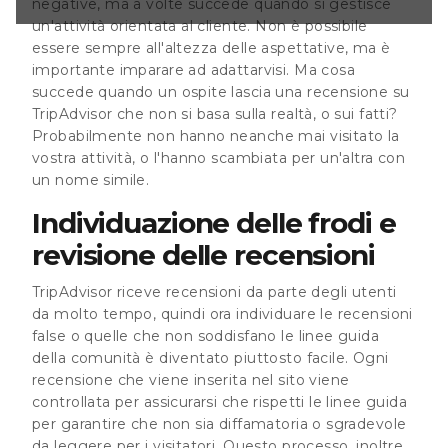
negative, ma a volte succede quando si gestisce
guida della
un'attività orientata al cliente. Non è possibile
ttosto facile.
ne inserita nel
essere sempre all'altezza delle aspettative, ma è
r assicurarsi che
importante imparare ad adattarvisi. Ma cosa
succede quando un ospite lascia una recensione su
TripAdvisor che non si basa sulla realtà, o sui fatti?
Probabilmente non hanno neanche mai visitato la
vostra attività, o l'hanno scambiata per un'altra con
un nome simile.
Individuazione delle frodi e
revisione delle recensioni
TripAdvisor riceve recensioni da parte degli utenti
da molto tempo, quindi ora individuare le recensioni
false o quelle che non soddisfano le linee guida
della comunità è diventato piuttosto facile. Ogni
recensione che viene inserita nel sito viene
controllata per assicurarsi che rispetti le linee guida
per garantire che non sia diffamatoria o sgradevole
da leggere per i visitatori. Questo processo, inoltre,