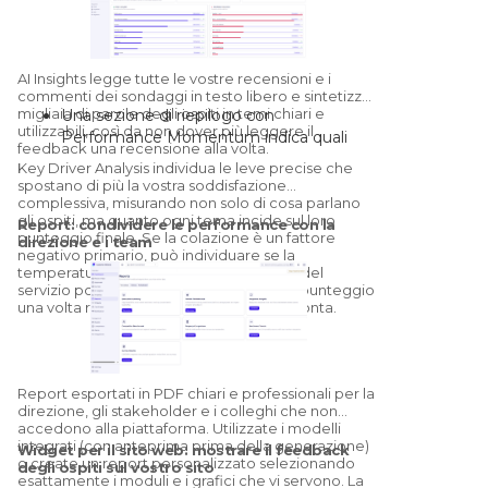
positive, neutre e negative, oltre a una
mappatura del sentiment struttura per
struttura.
Panoramica sui competitor:
un
AI Insights
legge tutte le vostre recensioni e i
commenti dei sondaggi in testo libero e sintetizza
controllo sintetico rispetto ai concorrenti
migliaia di parole degli ospiti in temi chiari e
Una sezione di riepilogo con
configurati, con un modulo Competitors
utilizzabili, così da non dover più leggere il
Performance Momentum indica quali
dedicato per un benchmarking più
feedback una recensione alla volta.
aree operative stanno migliorando e quali
approfondito.
Key Driver Analysis
individua le leve precise che
peggiorando rispetto al periodo
spostano di più la vostra soddisfazione
precedente.
complessiva, misurando non solo di cosa parlano
gli ospiti, ma quanto ogni tema incide sul loro
«Cosa sta andando bene» e «Cosa va
Report: condividere le performance con la
punteggio finale. Se la colazione è un fattore
direzione e i team
migliorato» raggruppano il sentiment per
negativo primario, può individuare se la
categoria; cliccate su una categoria per
temperatura delle pietanze o la rapidità del
vedere le citazioni esatte e i sottotemi
servizio porterà il maggiore aumento di punteggio
una volta risolto, così da investire dove conta.
che la determinano.
L'AI genera raccomandazioni su misura
per la vostra struttura, con un sistema di
pollice su e pollice giù che allena il
Report esportati in PDF chiari e professionali per la
modello per la vostra specifica proprietà.
direzione, gli stakeholder e i colleghi che non
accedono alla piattaforma. Utilizzate i modelli
integrati (con anteprima prima della generazione)
Widget per il sito web: mostrare il feedback
o create un report personalizzato selezionando
degli ospiti sul vostro sito
esattamente i moduli e i grafici che vi servono.
La