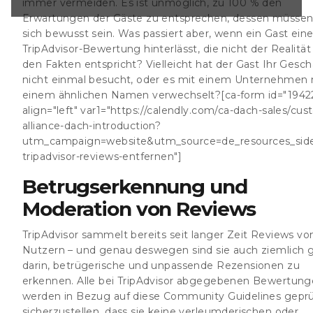
immer vermeiden. Es ist unmöglich, zu 100 % den
&amp;utm_source=de_resources_side_fake-
Erwartungen der Gäste zu entsprechen, dessen müssen
ernen"]
sich bewusst sein. Was passiert aber, wenn ein Gast ein
 Moderation von
melt bereits seit
TripAdvisor-Bewertung hinterlässt, die nicht der Realität
n Nutzern – und
den Fakten entspricht? Vielleicht hat der Gast Ihr Gesch
e auch ziemlich
nicht einmal besucht, oder es mit einem Unternehmen 
he und unpassende
einem ähnlichen Namen verwechselt?[ca-form id="1942
n. Alle bei
align="left" var1="https://calendly.com/ca-dach-sales/cu
nen Bewertungen
iese Community
alliance-dach-introduction?
icherzustellen,
utm_campaign=website&utm_source=de_resources_side
derischen oder
tripadvisor-reviews-entfernen"]
gen enthalten.
Betrugserkennung und
Moderation von Reviews
TripAdvisor sammelt bereits seit langer Zeit Reviews vo
Nutzern – und genau deswegen sind sie auch ziemlich 
darin, betrügerische und unpassende Rezensionen zu
erkennen. Alle bei TripAdvisor abgegebenen Bewertun
werden in Bezug auf diese Community Guidelines geprü
sicherzustellen, dass sie keine verleumderischen oder