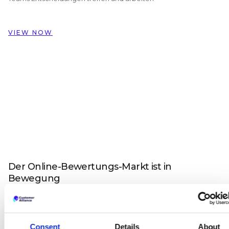
Daten die Renovierung von 324
Zimmern inspiriert haben
Wie Dorint Hotels & Resorts mit
VIEW NOW
Customer Alliance Gästefeedback über
nahezu 60 Hotels hinweg verwaltet
Der Online-Bewertungs-Markt ist in
Bewegung
HRS ändert die Hotel-Suche und Facebook integriert
nun auch ein Bewertungssystem für Plätze.
Heute bin ich auf einen interessanten Artikel auf
Consent
Details
About