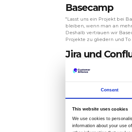
Basecamp
"Lasst uns ein Projekt bei Ba
bleiben, wenn man an mehr
Deshalb vertrauen wir Base
Projekte zu gliedern und To 
Jira und Conf
Unsere Produktteams nutzen
Diese Tools funktionieren f
werden. Mit Jira richten wir 
Prioritätenlisten. Confluen
Consent
die im Laufe der Zeit erste
Jira-Projekt mit einem daz
einem Klick Zugang zu all
This website uses cookies
Video Confere
We use cookies to personalis
information about your use of