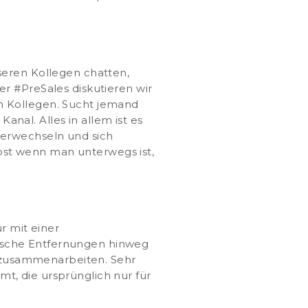
seren Kollegen chatten,
r #PreSales diskutieren wir
n Kollegen. Sucht jemand
al. Alles in allem ist es
herwechseln und sich
st wenn man unterwegs ist,
r mit einer
ische Entfernungen hinweg
it zusammenarbeiten. Sehr
t, die ursprünglich nur für