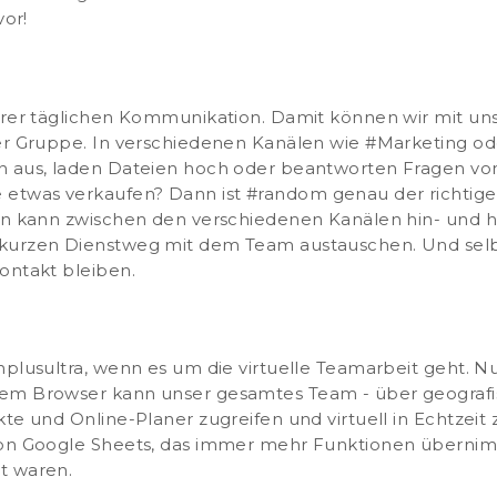
vor!
serer täglichen Kommunikation. Damit können wir mit un
er Gruppe. In verschiedenen Kanälen wie #Marketing ode
n aus, laden Dateien hoch oder beantworten Fragen vo
was verkaufen? Dann ist #random genau der richtige Kan
man kann zwischen den verschiedenen Kanälen hin- und 
 kurzen Dienstweg mit dem Team austauschen. Und selb
ontakt bleiben.
nplusultra, wenn es um die virtuelle Teamarbeit geht. Nu
nem Browser kann unser gesamtes Team - über geograf
kte und Online-Planer zugreifen und virtuell in Echtze
von Google Sheets, das immer mehr Funktionen übernimm
t waren.