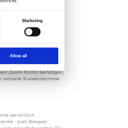
ungen, sei es um sich über
 services.
nem Projekt zu
Marketing
1:1. Da Hangouts Teil von
 zu den Kalendereinladungen
nd mit join.me statt! Es
 sich extra eine Software
Allow all
kein Zoom-Konto benötigen,
r virtuelle Kundentermine
nte persönlich
ente - zum Beispiel