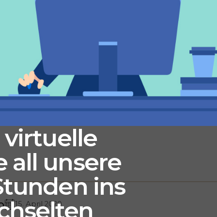
 virtuelle
 all unsere
 Stunden ins
chselten
o
15. April 2020