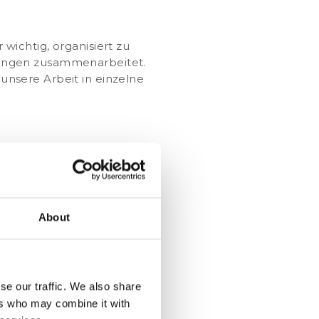
 wichtig, organisiert zu
lungen zusammenarbeitet.
nsere Arbeit in einzelne
ndig weiterzuentwickeln.
wenn sie zusammen verwendet
ihre Status und erstellen
samten Projektdokumentation,
About
eibungen. Wir können ein
twickler erhalten mit nur
se our traffic. We also share
ers who may combine it with