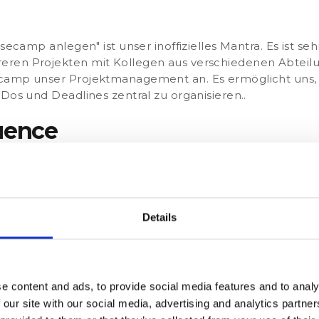
secamp anlegen" ist unser inoffizielles Mantra. Es ist sehr
eren Projekten mit Kollegen aus verschiedenen Abtei
camp unser Projektmanagement an. Es ermöglicht uns, u
Dos und Deadlines zentral zu organisieren..
luence
 Jira und Confluence intensiv, um unsere Software stä
ür sich allein sehr gut, werden aber noch effizienter, 
Sprints ein, erstellen und verteilen Aufgaben, verfolgen 
ce ist ein großartiges Tool zur Speicherung unserer ge
Details
llt wurde, einschließlich Notizen, Roadmaps und Beschr
ugehörigen Confluence Space verknüpfen, und unsere En
en relevanten Dokumenten.
ncing Tools
e content and ads, to provide social media features and to analy
 our site with our social media, advertising and analytics partn