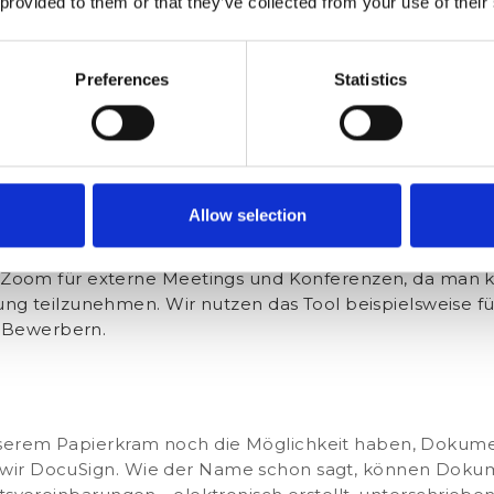
nverzichtbar für virtuelle Team Meetings und Besprech
 provided to them or that they’ve collected from your use of their
utauschen oder sich bei der gemeinsamen Arbeit an ei
auf drei Anbieter:
Preferences
Statistics
den Google Hangouts für unsere täglichen Meetings und 
nnen automatisch benutzerdefinierte Links erstellt und
stes virtuelles Firmenmeeting mit rund 90 Mitarbeitern fa
ner Besprechungen eingeladen werden, ohne dass diese
Allow selection
.
 Zoom für externe Meetings und Konferenzen, da man 
g teilzunehmen. Wir nutzen das Tool beispielsweise fü
t Bewerbern.
serem Papierkram noch die Möglichkeit haben, Dokume
wir DocuSign. Wie der Name schon sagt, können Dokum