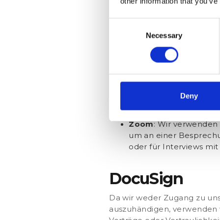
Videokonferenz-Tools sind u
other information that you’ve
Ideen und Neuigkeiten ausz
unterstützen. Wir vertrauen 
Consent
Necessary
Selection
Hangouts
: Wir verwen
Googles GSuite ist, kö
hinzugefügt werden.
Join.me
: Unser allerer
können Personen zu ei
Deny
herunterladen müssen
Zoom
: Wir verwenden
um an einer Besprechun
oder für Interviews mi
DocuSign
Da wir weder Zugang zu un
auszuhändigen, verwenden 