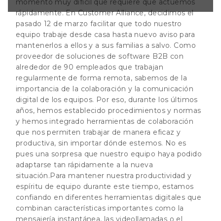
momento muy difícil que requiere que actuemos
rmiten trabajar
rápidamente. En Customer Alliance, decidimos el
uctiva, sin
s. No es pues una
pasado 12 de marzo facilitar que todo nuestro
quipo haya podido
equipo trabaje desde casa hasta nuevo aviso para
nte a
mantenerlos a ellos y a sus familias a salvo. Como
proveedor de soluciones de software B2B con
alrededor de 90 empleados que trabajan
regularmente de forma remota, sabemos de la
importancia de la colaboración y la comunicación
digital de los equipos. Por eso, durante los últimos
años, hemos establecido procedimientos y normas
y hemos integrado herramientas de colaboración
que nos permiten trabajar de manera eficaz y
productiva, sin importar dónde estemos. No es
pues una sorpresa que nuestro equipo haya podido
adaptarse tan rápidamente a la nueva
situación.Para mantener nuestra productividad y
espíritu de equipo durante este tiempo, estamos
confiando en diferentes herramientas digitales que
combinan características importantes como la
mensajería instantánea, las videollamadas o el