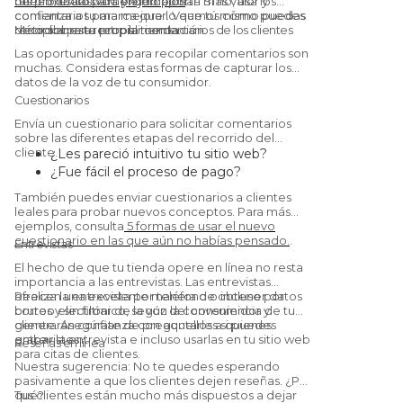
herramientas VoC y ejemplos
tus productos a menudo aporta más valor y
bueno, úsalo para promocionar. Si no, usa los
.
confianza a tu marca que lo que tú mismo puedas
comentarios para mejorar. Veamos cómo puedes
decir sobre tu propia tienda.
recopilar esta retroalimentación.
Métodos para recopilar comentarios de los clientes
Las oportunidades para recopilar comentarios son
muchas. Considera estas formas de capturar los
datos de la voz de tu consumidor.
Cuestionarios
Envía un cuestionario para solicitar comentarios
sobre las diferentes etapas del recorrido del
cliente.
¿Les pareció intuitivo tu sitio web?
¿Fue fácil el proceso de pago?
¿Quedaron satisfechos con el
También puedes enviar cuestionarios a clientes
producto/servicio?
leales para probar nuevos conceptos. Para más
¿Te recomendarían a un amigo?
(Sí, esta
ejemplos, consulta
5 formas de usar el nuevo
cuestionario en las que aún no habías pensado.
.
es una
Net Promoter Score
pregunta.)
Entrevistas
El hecho de que tu tienda opere en línea no resta
importancia a las entrevistas. Las entrevistas
ofrecen una excelente manera de obtener datos
Realiza la entrevista por teléfono o incluso por
brutos y sin filtrar de la voz del consumidor y
correo electrónico, según la conveniencia de tu
generarán confianza con aquellos a quienes
cliente. Asegúrate de preguntarles si puedes
entrevistes.
grabar la entrevista e incluso usarlas en tu sitio web
Reseñas en línea
para citas de clientes.
Nuestra sugerencia: No te quedes esperando
pasivamente a que los clientes dejen reseñas. ¿Por
qué?
Tus clientes están mucho más dispuestos a dejar