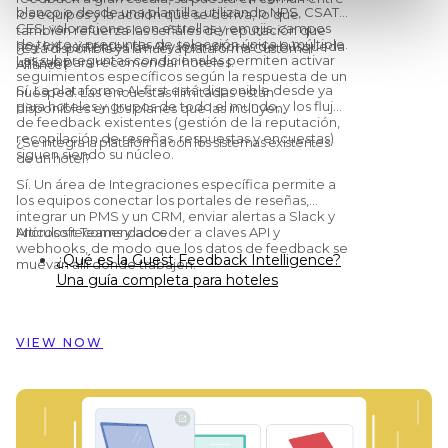
blanco o desde una plantilla, utilizando NPS, CSAT,
los equipos y la acción que se deriva, lo que
CES, valoraciones con estrellas y emojis, campos
también refuerza las señales de reputación que
de texto y preguntas de selección única o múltiple.
hoy los asistentes de AI y los motores de búsqueda
¿Está disponible ya la nueva plataforma Customer
Las subpreguntas condicionales permiten activar
utilizan para recomendar hoteles.
Alliance?
seguimientos específicos según la respuesta de un
Sí. La plataforma AI-first está disponible desde ya
huésped. Las encuestas ilimitadas están
para hoteles y grupos de todo el mundo, y los flujos
disponibles en los planes que las incluyen.
de feedback existentes (gestión de la reputación,
recopilación de reseñas, respuestas y encuestas)
¿Se integra la plataforma con los sistemas existentes
siguen siendo su núcleo.
de un hotel?
Sí. Un área de Integraciones específica permite a
los equipos conectar los portales de reseñas,
integrar un PMS y un CRM, enviar alertas a Slack y
Microsoft Teams y acceder a claves API y
Artículos recomendados
webhooks, de modo que los datos de feedback se
¿Qué es la Guest Feedback Intelligence?
muevan allí donde trabajen.
Una guía completa para hoteles
Preston Palace: cómo los datos del
feedback de los huéspedes inspiraron la
reforma de 324 habitaciones
VIEW NOW
Cómo Dorint Hotels & Resorts usa
Customer Alliance para gestionar el
feedback de los huéspedes en casi 60
hoteles