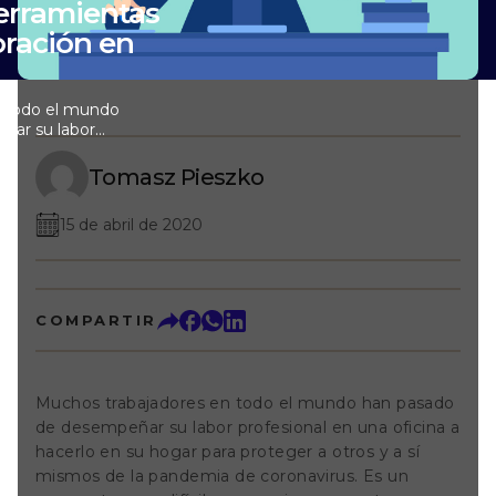
herramientas
oración en
n todo el mundo
ñar su labor
na a hacerlo en su
tros y a sí mismos
Tomasz Pieszko
avirus. Es un
e requiere que
15 de abril de 2020
. En Customer
pasado 12 de marzo
ro equipo trabaje
 aviso para
sus familias a
COMPARTIR
de soluciones de
edor de 90
n regularmente de
 de la
Muchos trabajadores en todo el mundo han pasado
ración y la
de desempeñar su labor profesional en una oficina a
 los equipos. Por
s años, hemos
hacerlo en su hogar para proteger a otros y a sí
ntos y normas y
mismos de la pandemia de coronavirus. Es un
mientas de