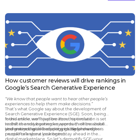
obligation demo
with us by clicking the button
below.
How customer reviews will drive rankings in
Google’s Search Generative Experience
“We know that people want to hear other people’s
experiences to help them make decisions.”
That’s what Google say about the development of
Search Generative Experience (SGE). Soon, being
found online won’t just be about optimised
In this article, we’ll explore how this evolution is set
websites and targeting keywords. It will be about
to shift the way businesses approach online visibility
your entire digital footprint, including how other
and give you a clear strategy going forward.
Understanding and adapting to these changes is
people talk about your brand.
crucial for anyone looking to stay ahead in the
digital marketplace. So let’s demystify SGE–your