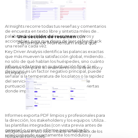
encuestas y una matriz
multiestablecimiento por canal.
Sentiment:
recuento de reseñas
positivas, neutras y negativas, además de
un mapeo del sentimiento
AI Insights recorre todas tus reseñas y comentarios
establecimiento por establecimiento.
de encuesta en texto libre y sintetiza miles de
palabras de los huéspedes en temas claros y
Una sección de resumen
con
Panorámica de la competencia:
un
accionables, para que dejes de leer el feedback
Performance Momentum indica qué
chequeo resumido frente a los
una reseña cada vez.
áreas operativas están mejorando y
competidores configurados, con un
Key Driver Analysis identifica las palancas exactas
cuáles retrocediendo frente al periodo
módulo Competitors específico para un
que más mueven la satisfacción global, midiendo
anterior.
no sólo de qué hablan los huéspedes, sino cuánto
benchmarking más a fondo.
influye cada tema en su puntuación final. Si el
«Qué va bien» y «Qué hay que mejorar»
Informes: compartir el rendimiento con la dirección y
desayuno es un factor negativo principal, puede
los equipos
agrupan el sentimiento por categoría; haz
señalar si la temperatura de los platos o la rapidez
clic en una categoría para ver las citas
del servicio aportará el mayor aumento de
exactas y los subtemas que la impulsan.
puntuación una vez resuelto, para que inviertas
donde importa.
La AI genera recomendaciones a medida
para tu establecimiento, con un sistema
de pulgar arriba y pulgar abajo que
entrena el modelo para tu propiedad
Informes exporta PDF limpios y profesionales para
concreta.
la dirección, los stakeholders y los equipos. Utiliza
las plantillas integradas (con vista previa antes de
generar) o crea un informe personalizado
Widgets para el sitio web: mostrar el feedback de los
seleccionando exactamente los módulos y
huéspedes en tu web