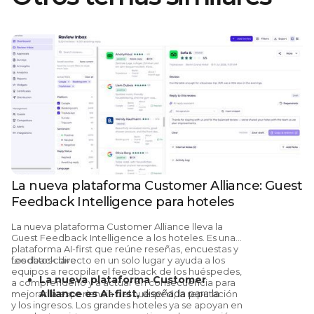
La nueva plataforma Customer Alliance: Guest
Feedback Intelligence para hoteles
La nueva plataforma Customer Alliance lleva la
Guest Feedback Intelligence a los hoteles.
Es una
plataforma AI-first que reúne reseñas, encuestas y
feedback directo en un solo lugar y ayuda a los
Los datos clave
equipos a recopilar el feedback de los huéspedes,
La nueva plataforma Customer
a comprenderlo y a actuar en consecuencia para
Alliance es AI-first,
diseñada para la
mejorar la experiencia del huésped, la reputación
y los ingresos. Los grandes hoteles ya se apoyan en
gestión de la reputación y la Guest