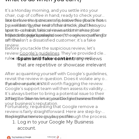
It’s a Monday morning, and you settle into your
chair, cup of coffee in hand, ready to check your
latest reviews. A stream of positive feedback flows
But before the panic sets in, know this: you’re not
by, validating your team’s hard work. But then, you
powerless. By the end of this article, you’ll know
spot it—a harsh, critical review that makes your
how to combat fake reviews and minimise their
heart sink. As you read closer, though, something’s
impact on your business.
1. Check Google’s policy to see if the review qualifies for
off. This isn’t a dissatisfied customer; it’s a fake
removal
review.
Before you tackle the suspicious review, let’s
review
Google’s guidelines
. They’ve provided clear
rules about which reviews can be removed.
Spam and fake content:
any reviews
that are repetitive or showcase irrelevant
content, and any reviews that aren’t
After acquainting yourself with Google’s guidelines,
based on a real experience or are from
revisit the review in question. Does it violate any of
fake accounts, are against Google’s
the above policies?
If you’re unsure, it’s still worth flagging the review.
Google’s support team will then assess its validity.
policies.
It’s always better to bring a potential issue to their
Off-topic reviews:
reviews that don’t
attention than to let a possible fake review tarnish
2. Flag the fake review in your Google Business Profile
pertain to an actual experience, including
your business’s reputation.
Fortunately, requesting that Google remove a
ones that touch on political ideologies,
review is fairly straightforward. Here are step-by-
social causes, or other unrelated issues,
step instructions to guide you through the process.
Finding the review on your profile:
can be flagged for removal.
Log in to your Google My Business
Restricted content:
this includes
account.
reviews that share personal information,
On the dashboard, select the location of