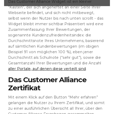
Das Customer Alliance Widget ist ein kleiner
tton “Mehr
 Nutzer zu Ihrem
“Kasten”, der sich angeheftet an einer Seite Ihrer
 einer
Webseite befindet, und sich nicht mitbewegt,
all Ihrer, über den
selbst wenn der Nutzer bis nach unten scrollt - das
gebogen
Widget bleibt immer sichtbar.Präsentiert wird eine
gen, inklusive
sicht der einzelnen
Zusammenfassung Ihrer Bewertungen, der
-form id="194351"
sogenannte Kundenzufriedenheitsindex: die
 Nutzer hingegen
Durchschnittsnote Ihres Unternehmens, basierend
Widget, ploppt
auf sämtlichen Kundenbewertungen (im obigen
eres Fenster auf,
Beispiel 91 von möglichen 100 %), eben jener
duell gestalten
Durchschnitt als Schulnote (“sehr gut”), sowie die
Gesamtanzahl Ihrer Bewertungen und die Anzahl
aller Portale, auf denen diese verteilt sind
.
Das Customer Alliance
Zertifikat
Mit einem Klick auf den Button “Mehr erfahren”
gelangen die Nutzer zu Ihrem Zertifikat, und somit
zu einer ausführlichen Übersicht all Ihrer, über den
Customer Alliance Fragebogen gesammelten,