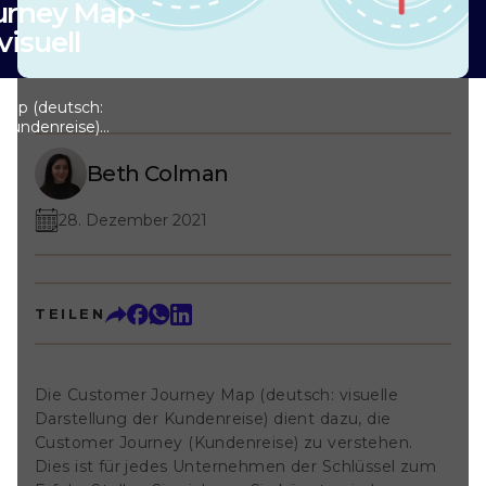
rney Map -
isuell
Map (deutsch:
r Kundenreise)
er Journey
en. Dies ist für
Beth Colman
 Schlüssel zum
vor, Sie könnten
28. Dezember 2021
en klar
e Emotionen bzw.
unden sind). Es
ch viel einfacher
rney Experience
TEILEN
r Kundenreise)
Aber in den Kopf
n ist nicht immer
alb brauchen Sie
Die Customer Journey Map (deutsch: visuelle
Mapping, womit
Darstellung der Kundenreise) dient dazu, die
sichtlich visuell
; Der Begriff
Customer Journey (Kundenreise) zu verstehen.
ng ist nicht neu.
Dies ist für jedes Unternehmen der Schlüssel zum
von einem