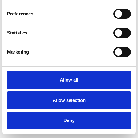
Um Ihnen zu zeigen, wie eine fertige Customer
Journey Persona aussehen könnte, haben wir uns
Preferences
einen fiktiven Kunden ausgedacht. Der Kunde
Marcus sucht auf dem Markt nach einem neuen
Auto.
Statistics
Marketing
Allow all
Allow selection
Deny
Ein Beispiel für eine Customer Persona