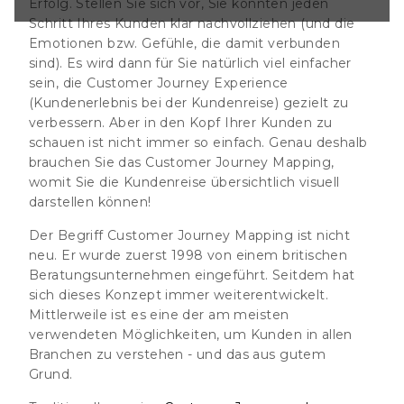
Erfolg. Stellen Sie sich vor, Sie könnten jeden
nternehmen
Schritt Ihres Kunden klar nachvollziehen (und die
 sich dieses
twickelt.
Emotionen bzw. Gefühle, die damit verbunden
e der am meisten
sind). Es wird dann für Sie natürlich viel einfacher
eiten, um Kunden
sein, die Customer Journey Experience
rstehen - und das
(Kundenerlebnis bei der Kundenreise) gezielt zu
Traditionell war
verbessern. Aber in den Kopf Ihrer Kunden zu
 oder Consumer
schauen ist nicht immer so einfach. Genau deshalb
brauchen Sie das Customer Journey Mapping,
womit Sie die Kundenreise übersichtlich visuell
darstellen können!
Der Begriff Customer Journey Mapping ist nicht
neu. Er wurde zuerst 1998 von einem britischen
Beratungsunternehmen eingeführt. Seitdem hat
sich dieses Konzept immer weiterentwickelt.
Mittlerweile ist es eine der am meisten
verwendeten Möglichkeiten, um Kunden in allen
Branchen zu verstehen - und das aus gutem
Grund.