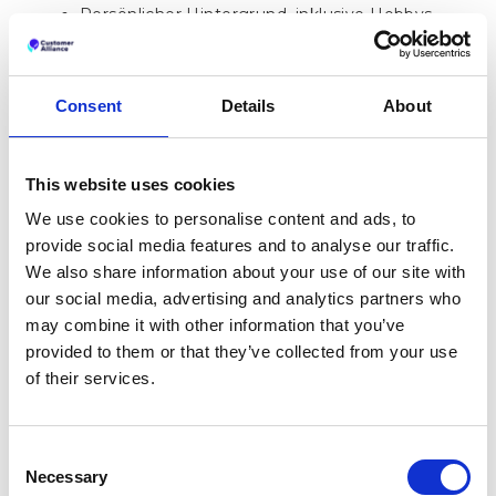
Persönlicher Hintergrund, inklusive Hobbys
und Interessen
Berufliche Informationen, wie die Branche, in
der er tätig ist, Berufsbezeichnung und
Consent
Details
About
Unternehmensgröße
Motivationen – was möchte er erreichen? Aus
This website uses cookies
welchem Grund?
We use cookies to personalise content and ads, to
Bedenken - welche Probleme hat er? Was
provide social media features and to analyse our traffic.
möchte er vermeiden?
We also share information about your use of our site with
our social media, advertising and analytics partners who
Ihr Angebot und wie es zum Leben des
Kunden passt. Welches Problem können Sie
may combine it with other information that you’ve
für ihn lösen? Wie können Sie ihm helfen,
provided to them or that they’ve collected from your use
seine Ziele zu erreichen?
of their services.
Ein Beispiel einer Customer
Consent
Persona
Necessary
Selection