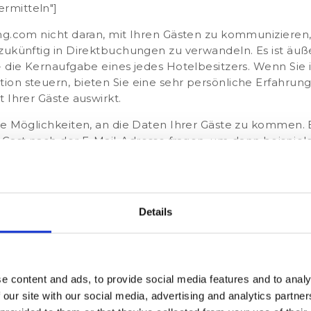
rmitteln"]
ng.com nicht daran, mit Ihren Gästen zu kommunizieren,
zukünftig in Direktbuchungen zu verwandeln. Es ist äußer
- die Kernaufgabe eines jedes Hotelbesitzers. Wenn Sie 
on steuern, bieten Sie eine sehr persönliche Erfahrung 
 Ihrer Gäste auswirkt.
ere Möglichkeiten, an die Daten Ihrer Gäste zu kommen.
Gast nach der E-Mail-Adresse fragen, um dann beispiel
nthalt relevant wären. Während des Check-Outs könne
men zu lassen oder ihn auf Ihr Treueprogramm aufm
e Methoden Ihren Mitarbeitern an der Rezeption zusätzl
ezeption eine lange Schlange bildet, ist es eher unwahr
Details
nen fragen, aus Angst, die anderen Gäste könnten unge
aben, wird die
Automatisierung und Digitalisierung
einig
hen Einfluss auf die Abläufe haben und die täglichen A
imieren können. Die Möglichkeit, die tatsächliche E-Mail
e content and ads, to provide social media features and to analy
ommen ist, automatisch zu erfassen, mag zwar unbedeu
 our site with our social media, advertising and analytics partn