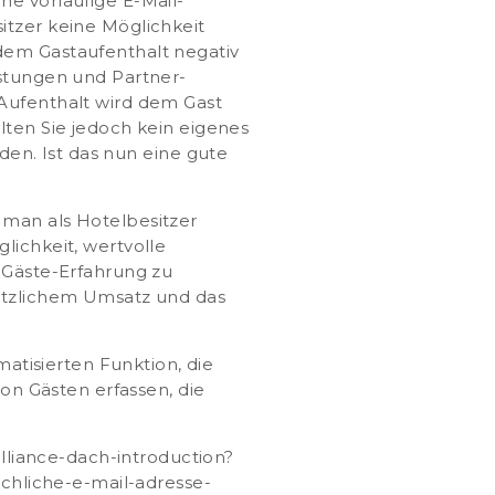
eine
vorläufige E-Mail-
itzer keine Möglichkeit
dem Gastaufenthalt negativ
istungen und Partner-
 Aufenthalt wird dem Gast
lten Sie jedoch kein eigenes
en. Ist das nun eine gute
 man als Hotelbesitzer
lichkeit, wertvolle
e Gäste-Erfahrung zu
sätzlichem Umsatz und das
matisierten Funktion, die
von Gästen erfassen, die
alliance-dach-introduction?
hliche-e-mail-adresse-