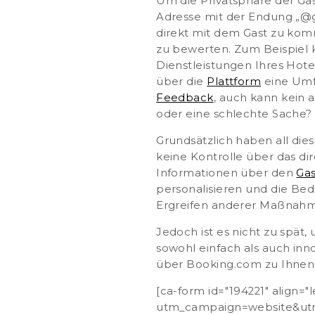
Um die Privatsphäre der Gä
Adresse mit der Endung „@g
direkt mit dem Gast zu kom
zu bewerten. Zum Beispiel k
Dienstleistungen Ihres Hote
über die
Plattform
eine Umfr
Feedback
, auch kann kein
oder eine schlechte Sache?
Grundsätzlich haben all die
keine Kontrolle über das di
Informationen über den
Gas
personalisieren und die Bed
Ergreifen anderer Maßnahm
Jedoch ist es nicht zu spät,
sowohl einfach als auch inno
über Booking.com zu Ihne
[ca-form id="194221" align="
utm_campaign=website&utm_