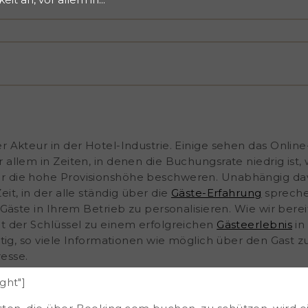
hrend andere gemischte
höhe beschweren.
ng.com, in einer Zeit, in
n, Hotelbesitzer daran
b zu personalisieren. Wie
haben, liegt der Schlüssel
unikation. Um dies zu
ie möglich über den Gast zu
esse. [ca-form id="44669"
e über Booking.com
Adresse mit der Endung
er Akteur in der Hotel-Industrie. Einige sehen das Onlin
Hotelbesitzer keine
r allem in Zeiten, in denen die Buchungsrate niedrig is
. Dieser Umstand ist vor
r die hohe Provisionshöhe beschweren. Unabhängig dav
it, in der alle ständig über die
Gäste-Erfahrung
spreche
r Gäste in Ihrem Betrieb zu personalisieren. Wie wir ber
gt der Schlüssel zu einem erfolgreichen
Gästeerlebnis
in
chtig, so viele Informationen wie möglich über den Gast
esse.
ght"]