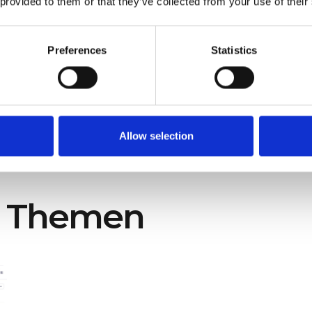
e dieser Umstand auf Ihre Gäste hat, die
Erfahrung
, die S
 provided to them or that they’ve collected from your use of their
.
nstration an, um herauszufinden, wie Sie die Kontrolle ü
Preferences
Statistics
 erlangen können.
en
Allow selection
e Themen