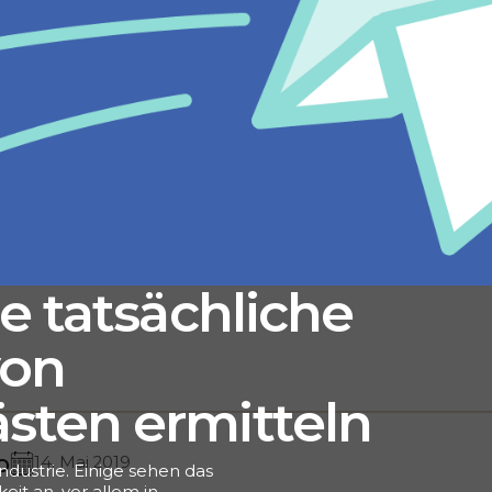
e tatsächliche
von
sten ermitteln
o
14. Mai 2019
ndustrie. Einige sehen das
it an, vor allem in