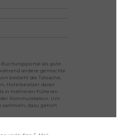
e-Buchungsportal als gute
t, während andere gemischte
on besteht die Tatsache,
n, Hotelbesitzer daran
eits in mehreren früheren
 der Kommunikation. Um
 zu sammeln, dazu gehört