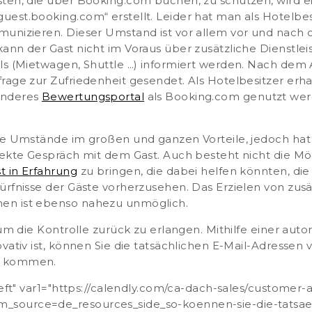
sten, die über Booking.com buchen, zu schützen, wird 
uest.booking.com“ erstellt.
Leider hat man als Hotelbes
munizieren. Dieser Umstand ist vor allem vor und nach 
ann der Gast nicht im Voraus über zusätzliche Dienstle
ls (Mietwagen, Shuttle …) informiert werden. Nach dem
age zur Zufriedenheit gesendet. Als Hotelbesitzer erha
 anderes
Bewertungsportal
als Booking.com genutzt werd
se Umstände im großen und ganzen Vorteile, jedoch hat
rekte Gespräch mit dem Gast. Auch besteht nicht die Mög
t in Erfahrung
zu bringen, die dabei helfen könnten, di
ürfnisse der Gäste vorherzusehen. Das Erzielen von zu
en ist ebenso nahezu unmöglich.
 um die Kontrolle zurück zu erlangen. Mithilfe einer auto
vativ ist, können Sie die tatsächlichen E-Mail-Adressen 
n kommen.
left" var1="https://calendly.com/ca-dach-sales/customer-
source=de_resources_side_so-koennen-sie-die-tatsaec