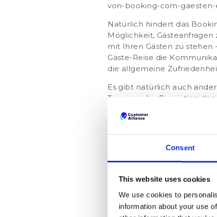
von-booking-com-gaesten-e
Natürlich hindert das Booki
Möglichkeit, Gästeanfragen 
mit Ihren Gästen zu stehen 
Gäste-Reise die Kommunikati
die allgemeine Zufriedenheit
Es gibt natürlich auch and
Team an der Rezeption den 
bekommen, die für den Aufe
Gast Werbeangebote zukom
Sie jedoch daran, dass dies
könnten. Wenn sich an der R
Consent
Gast nach Zusatzinformatio
Wie Sie sicher verstanden h
This website uses cookies
Ihres Hotels einen erheblic
Teams erleichtern sowie opt
We use cookies to personalis
über eine OTA zu Ihnen gek
information about your use of