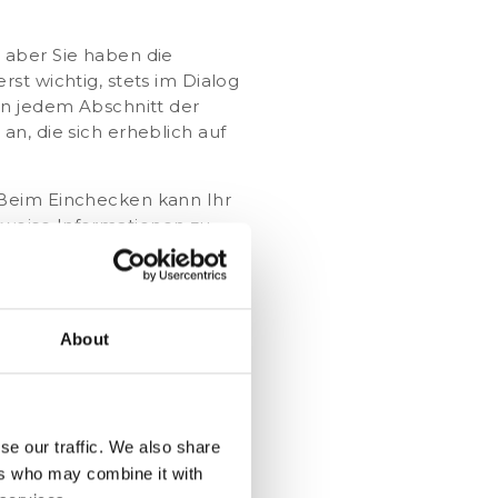
 aber Sie haben die
st wichtig, stets im Dialog
in jedem Abschnitt der
an, die sich erheblich auf
 Beim Einchecken kann Ihr
sweise Informationen zu
n Sie auch anbieten, Ihrem
erksam zu machen. Denken
iche Arbeit abverlangen
scheinlich, dass Sie den
About
duldig werden.
er Aktionen und Prozesse
ufgaben und Leistungen Ihres
-Adresse eines Gasts, der
se our traffic. We also share
tend erscheinen, aber die
ers who may combine it with