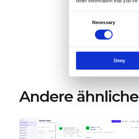
positiven Auswirkungen
, di
other information that you’ve
Zufriedenheit
, sind sehr real
Consent
Fordern Sie jetzt eine Demo
Necessary
Selection
Gästekommunikation wieder
Beratungstermin vereinbar
Deny
Andere ähnlich