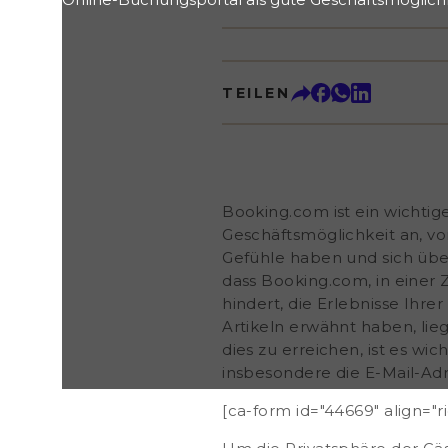
Zeiten, in denen die Buchungsrate niedrig ist, wä
Gefühle haben und sich über die hohe Provisions
Unabhängig davon besteht die Tatsache, dass Booki
der alle ständig über die Gäste-Erfahrung spreche
TEILEN
hindert, die Erlebnisse Ihrer Gäste in Ihrem Betrie
wir bereits in mehreren früheren Artikeln erwähnt 
zu einem erfolgreichen Gästeerlebnis in der Komm
erreichen, ist es wichtig, so viele Informationen w
sammeln, dazu gehört insbesondere die E-Mail-Adr
align="right"] Um die Privatsphäre der Gästen, di
buchen, zu schützen, wird eine vorläufige E-Mail-
Booking.com ist ein wichtig
„@guest.booking.com“ erstellt. Leider hat man als 
Geschäftsmöglichkeit an, vo
Möglichkeit direkt mit dem Gast zu kommunizieren
Gefühle haben und sich übe
allem
dass Booking.com, in einer Ze
hindert, die Erlebnisse Ihre
Artikeln erwähnt haben, lie
dies zu erreichen, ist es wi
insbesondere die
E-Mail-Adr
[ca-form id="44669" align="ri