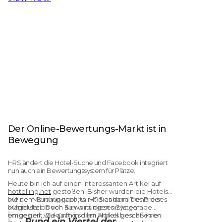
nahezu 60 Hotels hinweg verwaltet
Der Online-Bewertungs-Markt ist in
Bewegung
HRS ändert die Hotel-Suche und Facebook integriert
nun auch ein Bewertungssystem für Plätze.
Heute bin ich auf einen interessanten Artikel auf
hottelling.net
gestoßen. Bisher wurden die Hotels
auf dem Buchungsportal HRS anhand des Preises
Meiner Meinung nach, wirkt dies dem Trend der
aufgelistet. Doch nun wird dieses System
Manipulation von Bewertungen nicht gerade
umgestellt. Zukünftig sollen Hotels gemäß ihrer
entgegen, wie auch in dem Artikel beschrieben:
„Rund ein Viertel der