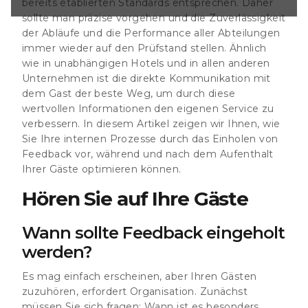
bereits etablierten Standards entsprechen. Daher
Aufenthalt Ihrer
n. Hören Sie auf
sollte man präzise vorgehen und die Zuverlässigkeit
 Feedback
der Abläufe und die Performance aller Abteilungen
mag einfach
immer wieder auf den Prüfstand stellen. Ähnlich
 Gästen zuzuhören,
wie in unabhängigen Hotels und in allen anderen
. Zunächst müssen
Unternehmen ist die direkte Kommunikation mit
st es besonders
Gast zu erhalten?
dem Gast der beste Weg, um durch diese
 der Ansicht, dass
wertvollen Informationen den eigenen Service zu
ch dem
verbessern. In diesem Artikel zeigen wir Ihnen, wie
Sie Ihre internen Prozesse durch das Einholen von
Feedback vor, während und nach dem Aufenthalt
Ihrer Gäste optimieren können.
Hören Sie auf Ihre Gäste
Wann sollte Feedback eingeholt
werden?
Es mag einfach erscheinen, aber Ihren Gästen
zuzuhören, erfordert Organisation. Zunächst
müssen Sie sich fragen: Wann ist es besonders