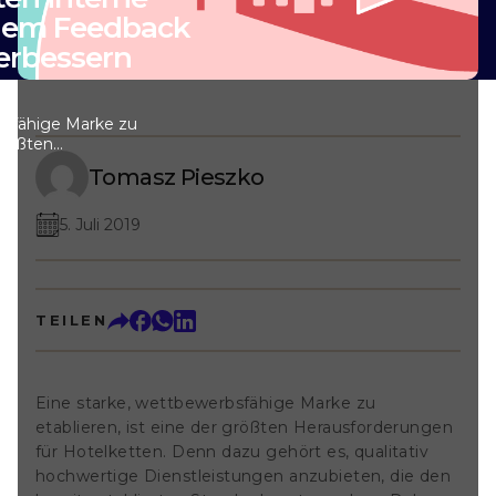
 dem Feedback
erbessern
bsfähige Marke zu
 größten
Hotelketten.
Tomasz Pieszko
alitativ
stungen
its etablierten
5. Juli 2019
 Daher sollte man
e Zuverlässigkeit
formance aller
der auf den
TEILEN
ch wie in
d in allen
t die direkte
 Gast der beste
Eine starke, wettbewerbsfähige Marke zu
rtvollen
nen Service zu
etablieren, ist eine der größten Herausforderungen
tikel zeigen wir
für Hotelketten. Denn dazu gehört es, qualitativ
ernen Prozesse
hochwertige Dienstleistungen anzubieten, die den
 Feedback vor,