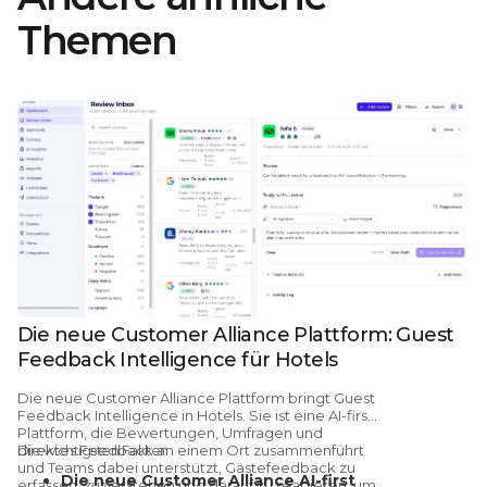
Themen
Die neue Customer Alliance Plattform: Guest
Feedback Intelligence für Hotels
Die
neue Customer Alliance Plattform bringt Guest
Feedback Intelligence in Hotels.
Sie ist eine AI-first
Plattform, die Bewertungen, Umfragen und
direktes Feedback an einem Ort zusammenführt
Die wichtigsten Fakten
und Teams dabei unterstützt, Gästefeedback zu
Die neue Customer Alliance AI-first
erfassen, zu verstehen und darauf zu reagieren, um