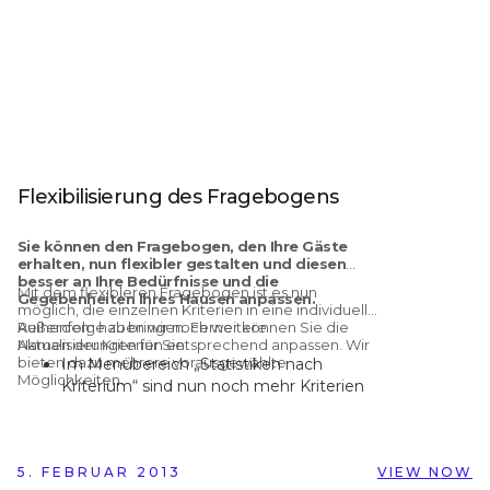
Gästen, die mit einer
negativen Bewertung
drohten, wenn sie kein
Upgrade oder ähnliches
erhielten.“
Flexibilisierung des Fragebogens
Sie können den Fragebogen, den Ihre Gäste
erhalten, nun flexibler gestalten und diesen
besser an Ihre Bedürfnisse und die
Mit dem flexibleren Fragebogen ist es nun
Gegebenheiten Ihres Hausen anpassen.
möglich, die einzelnen Kriterien in eine individuelle
Reihenfolge zu bringen. Ferner können Sie die
Außerdem haben wir noch weitere
Namen der Kriterien entsprechend anpassen. Wir
Aktualisierungen für Sie:
bieten dazu mehrere vorausgewählte
Im Menübereich „Statistiken nach
Möglichkeiten.
Kriterium“ sind nun noch mehr Kriterien
für die Analyse verfügbar.
Die Gesamtbewertung können Sie in
Ihrem Zertifikat ab sofort als Prozentzahl
5. FEBRUAR 2013
angeben.
VIEW NOW