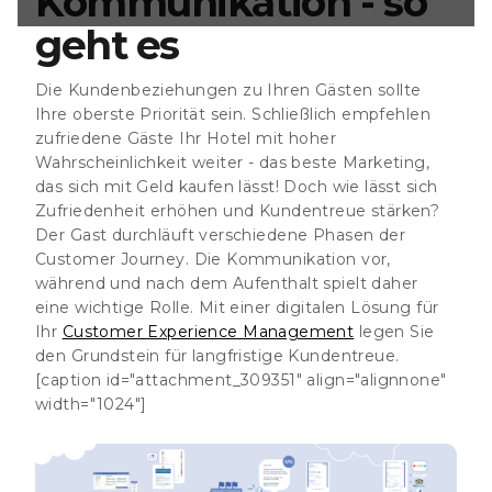
Kommunikation - so
 für starke
geht es
ption] Pre-
en Sie mit dem
Zweifelsohne ist
Die Kundenbeziehungen zu Ihren Gästen sollte
ung Ihrer Gäste
ig. Den
Ihre oberste Priorität sein. Schließlich empfehlen
ngenes Verhältnis
zufriedene Gäste Ihr Hotel mit hoher
ie allerdings
Wahrscheinlichkeit weiter - das beste Marketing,
 in Ihrem Hause -
das sich mit Geld kaufen lässt! Doch wie lässt sich
Eine digitale
-Management-
Zufriedenheit erhöhen und Kundentreue stärken?
 Möglichkeit,
Der Gast durchläuft verschiedene Phasen der
Customer Journey. Die Kommunikation vor,
während und nach dem Aufenthalt spielt daher
eine wichtige Rolle. Mit einer digitalen Lösung für
Ihr
Customer Experience Management
legen Sie
den Grundstein für langfristige Kundentreue.
[caption id="attachment_309351" align="alignnone"
width="1024"]