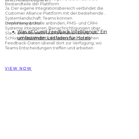
Bestandteile der Plattform
Ja. Der eigene Integrationsbereich verbindet die
Customer Alliance Plattform mit der bestehenden
Systemlandschaft: Teams können
Bewertungsportale anbinden, PMS- und CRM-
Empfohlene Artikel
Systeme integrieren, Benachrichtigungen über
Was ist Guest Feedback Intelligence? Ein
Slack und Microsoft Teams erhalten sowie API-
umfassender Leitfaden für Hotels
Schlüssel und Webhooks verwalten. So stehen
Feedback-Daten überall dort zur Verfügung, wo
Preston Palace: Wie Gästefeedback-
Teams Entscheidungen treffen und arbeiten
Daten die Renovierung von 324
Zimmern inspiriert haben
Wie Dorint Hotels & Resorts mit
VIEW NOW
Customer Alliance Gästefeedback über
nahezu 60 Hotels hinweg verwaltet