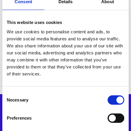
Consent
Details
About
Siamo assolutamente contrari
a…
This website uses cookies
… ogni forma di manipolazione o falsificazione delle
We use cookies to personalise content and ads, to
recensioni
provide social media features and to analyse our traffic.
… recensioni comprate o commissionate
We also share information about your use of our site with
… false dichiarazioni dei fatti
our social media, advertising and analytics partners who
… recensioni personali illegali, diffamatorie o offensive
may combine it with other information that you’ve
… tentativi di estorsione esercitati da parte degli ospiti
provided to them or that they’ve collected from your use
… recensioni vendute o trasferite
of their services.
Consent
Necessary
Selection
PRODOTTI
Integrazioni
Preferences
Panoramica Del Prodotto
Gestione Delle Recensioni Online
Sondaggi Sugli Ospiti