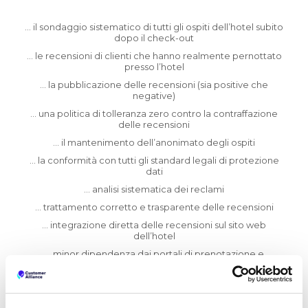
… il sondaggio sistematico di tutti gli ospiti dellʼhotel subito
dopo il check-out
… le recensioni di clienti che hanno realmente pernottato
presso lʼhotel
… la pubblicazione delle recensioni (sia positive che
negative)
… una politica di tolleranza zero contro la contraffazione
delle recensioni
… il mantenimento dellʼanonimato degli ospiti
… la conformità con tutti gli standard legali di protezione
dati
… analisi sistematica dei reclami
… trattamento corretto e trasparente delle recensioni
… integrazione diretta delle recensioni sul sito web
dellʼhotel
… minor dipendenza dai portali di prenotazione e
recensione