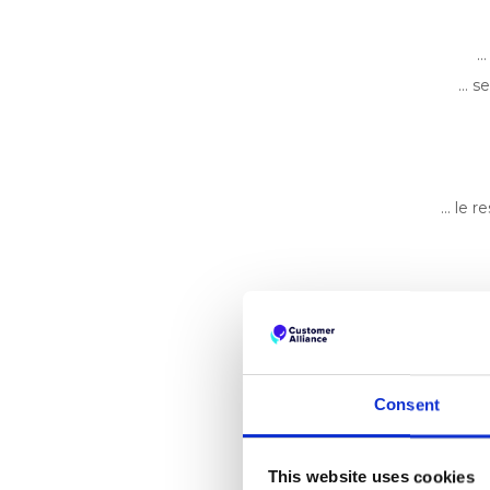
…
… se
… le r
… l’intégr
Consent
This website uses cookies