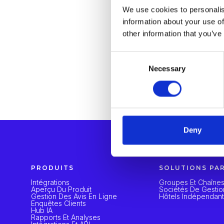
We use cookies to personalis
information about your use of
other information that you’ve
Consent
Necessary
Selection
Deny
PRODUITS
SOLUTIONS PA
Intégrations
Groupes Et Chaînes
Aperçu Du Produit
Sociétés De Gestio
Gestion Des Avis En Ligne
Hôtels Indépendan
Enquêtes Clients
Hub IA
Rapports Et Analyses