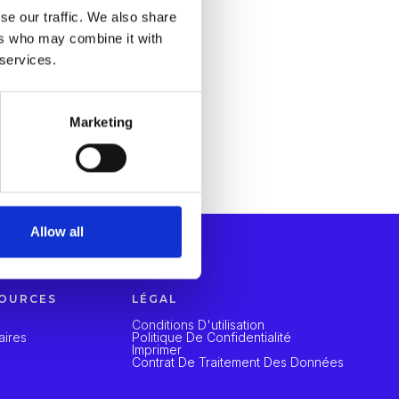
se our traffic. We also share
ers who may combine it with
 services.
Marketing
Allow all
OURCES
LÉGAL
Conditions D'utilisation
aires
Politique De Confidentialité
Imprimer
Contrat De Traitement Des Données