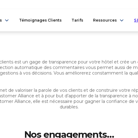
s
Témoignages Clients
Tarifs
Ressources
S
 clients est un gage de transparence pour votre hôtel et crée u
collection automatique des commentaires vous permet aussi de m
ggestions à vos décisions. Vous améliorerez constamment la quali
t de valoriser la parole de vos clients et de construire votre ré
stomer Alliance et à pour but d’apporter de la transparence à no
mer Alliance, elle est nécessaire pour gagner la confiance de vos
durables.
Nos engagements…