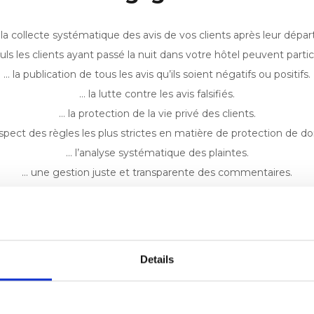
 la collecte systématique des avis de vos clients après leur départ
uls les clients ayant passé la nuit dans votre hôtel peuvent partic
… la publication de tous les avis qu’ils soient négatifs ou positifs.
… la lutte contre les avis falsifiés.
… la protection de la vie privé des clients.
espect des règles les plus strictes en matière de protection de d
… l’analyse systématique des plaintes.
… une gestion juste et transparente des commentaires.
ation des avis sur votre site internet pour favoriser les réservation
Nous nous battons contre…
Details
… La manipulation et la falsification des avis.