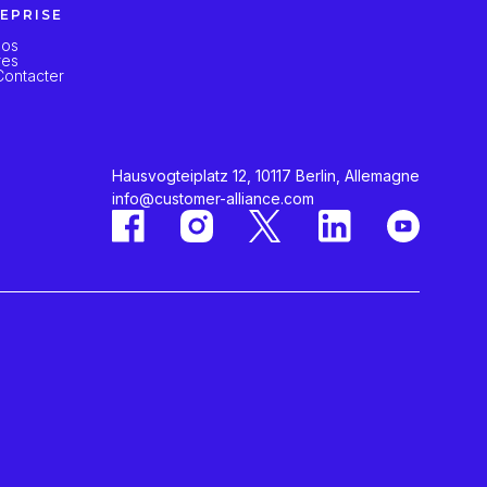
EPRISE
pos
res
ontacter
Hausvogteiplatz 12, 10117 Berlin, Allemagne
info@customer-alliance.com