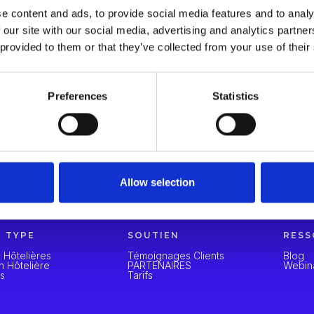
… Les commentaires achetés ou commandés.
e content and ads, to provide social media features and to analy
… Les fausses déclarations ou la mention de faits non avérés.
 our site with our social media, advertising and analytics partn
… Les déclarations illégales, diffamatoires ou abusives.
 provided to them or that they’ve collected from your use of their
… Le chantage des clients.
… Le transfert ou la vente de commentaires.
Preferences
Statistics
Allow selection
R TYPE
SOUTIEN
RESS
 Hôtelières
Témoignages Clients
Blog
n Hôtelière
PARTENAIRES
Webin
ts
Tarifs