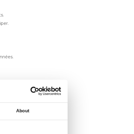
s.
iper.
onnées.
s directes.
About