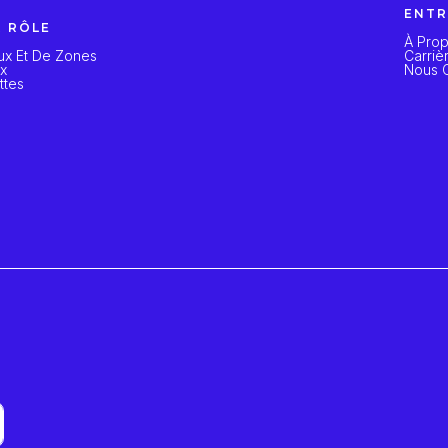
ENTR
R RÔLE
À Pro
ux Et De Zones
Carriè
ux
Nous C
ttes